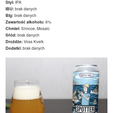
Styl:
IPA
IBU:
brak danych
Blg:
brak danych
Zawartość alkoholu:
6%
Chmiel:
Simcoe, Mosaic
Słód:
brak danych
Drożdże:
Voss Kveik
Dodatki:
brak danych