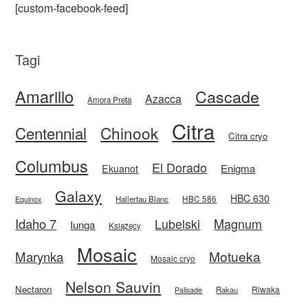
[custom-facebook-feed]
Tagi
Amarillo
Cascade
Azacca
Amora Preta
Citra
Centennial
Chinook
Citra cryo
Columbus
El Dorado
Enigma
Ekuanot
Galaxy
HBC 630
HBC 586
Equinox
Hallertau Blanc
Idaho 7
Magnum
Lubelski
Iunga
Książęcy
Mosaic
Motueka
Marynka
Mosaic cryo
Nelson Sauvin
Nectaron
Riwaka
Rakau
Palisade