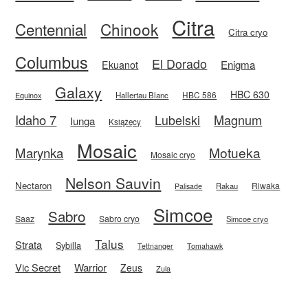
Citra
Centennial
Chinook
Citra cryo
Columbus
El Dorado
Enigma
Ekuanot
Galaxy
HBC 630
HBC 586
Equinox
Hallertau Blanc
Idaho 7
Magnum
Lubelski
Iunga
Książęcy
Mosaic
Motueka
Marynka
Mosaic cryo
Nelson Sauvin
Nectaron
Riwaka
Rakau
Palisade
Simcoe
Sabro
Saaz
Sabro cryo
Simcoe cryo
Talus
Strata
Sybilla
Tettnanger
Tomahawk
Vic Secret
Warrior
Zeus
Zula