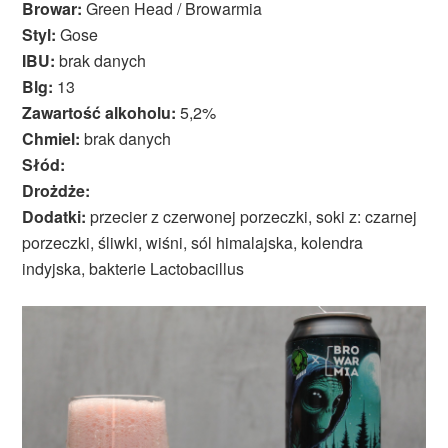
Browar:
Green Head / Browarmia
Styl:
Gose
IBU:
brak danych
Blg:
13
Zawartość alkoholu:
5,2%
Chmiel:
brak danych
Słód:
Drożdże:
Dodatki:
przecier z czerwonej porzeczki, soki z: czarnej
porzeczki, śliwki, wiśni, sól himalajska, kolendra
indyjska, bakterie Lactobacillus