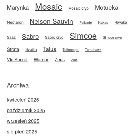
Mosaic
Motueka
Marynka
Mosaic cryo
Nelson Sauvin
Nectaron
Riwaka
Rakau
Palisade
Simcoe
Sabro
Saaz
Sabro cryo
Simcoe cryo
Talus
Strata
Sybilla
Tettnanger
Tomahawk
Vic Secret
Warrior
Zeus
Zula
Archiwa
kwiecień 2026
październik 2025
wrzesień 2025
sierpień 2025