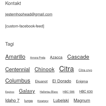
Kontakt
jestemhophead@gmail.com
[custom-facebook-feed]
Tagi
Amarillo
Cascade
Azacca
Amora Preta
Citra
Centennial
Chinook
Citra cryo
Columbus
El Dorado
Enigma
Ekuanot
Galaxy
HBC 630
HBC 586
Equinox
Hallertau Blanc
Idaho 7
Magnum
Lubelski
Iunga
Książęcy