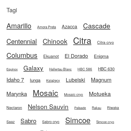
Tagi
Amarillo
Cascade
Azacca
Amora Preta
Citra
Centennial
Chinook
Citra cryo
Columbus
El Dorado
Enigma
Ekuanot
Galaxy
HBC 630
HBC 586
Equinox
Hallertau Blanc
Idaho 7
Magnum
Lubelski
Iunga
Książęcy
Mosaic
Motueka
Marynka
Mosaic cryo
Nelson Sauvin
Nectaron
Riwaka
Rakau
Palisade
Simcoe
Sabro
Saaz
Sabro cryo
Simcoe cryo