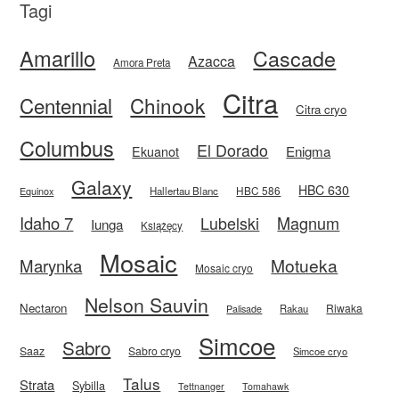
Tagi
Amarillo
Cascade
Azacca
Amora Preta
Citra
Centennial
Chinook
Citra cryo
Columbus
El Dorado
Enigma
Ekuanot
Galaxy
HBC 630
HBC 586
Equinox
Hallertau Blanc
Idaho 7
Magnum
Lubelski
Iunga
Książęcy
Mosaic
Motueka
Marynka
Mosaic cryo
Nelson Sauvin
Nectaron
Riwaka
Rakau
Palisade
Simcoe
Sabro
Saaz
Sabro cryo
Simcoe cryo
Talus
Strata
Sybilla
Tettnanger
Tomahawk