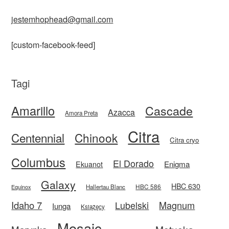
jestemhophead@gmail.com
[custom-facebook-feed]
Tagi
Amarillo
Cascade
Azacca
Amora Preta
Citra
Centennial
Chinook
Citra cryo
Columbus
El Dorado
Enigma
Ekuanot
Galaxy
HBC 630
HBC 586
Equinox
Hallertau Blanc
Idaho 7
Magnum
Lubelski
Iunga
Książęcy
Mosaic