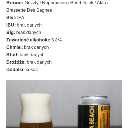
Browar:
Grizzly / Nepomucen / Beerbliotek / Akia /
Brasserie Des Sagnes
Styl:
IPA
IBU:
brak danych
Blg:
brak danych
Zawartość alkoholu:
6,3%
Chmiel:
brak danych
Słód:
brak danych
Drożdże:
brak danych
Dodatki:
kokos