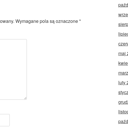
paźd
wrze
kowany.
Wymagane pola są oznaczone
*
sier
lipi
czer
maj 
kwie
marz
luty
styc
grud
list
paźd