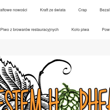
raftowe nowości
Kraft ze świata
Crap
Beza
Piwo z browarów restauracyjnych
Koło piwa
Pow