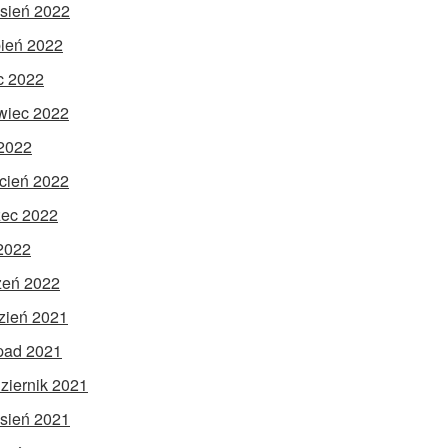
sień 2022
pień 2022
ec 2022
wiec 2022
2022
cień 2022
ec 2022
 2022
zeń 2022
zień 2021
opad 2021
ziernik 2021
sień 2021