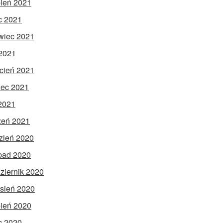
pień 2021
ec 2021
wiec 2021
2021
cień 2021
ec 2021
 2021
zeń 2021
zień 2020
opad 2020
ziernik 2020
sień 2020
pień 2020
ec 2020