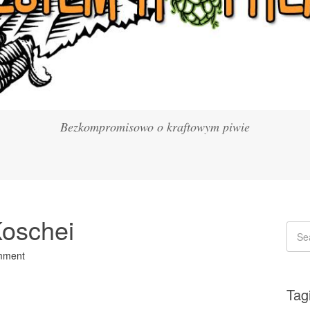
Bezkompromisowo o kraftowym piwie
Koschei
mment
Tag