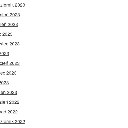
ziernik 2023
sień 2023
pień 2023
ec 2023
wiec 2023
2023
cień 2023
ec 2023
 2023
zeń 2023
zień 2022
opad 2022
ziernik 2022