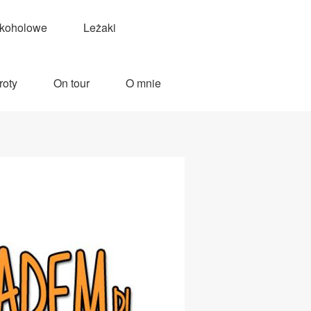
lkoholowe
Leżaki
roty
On tour
O mnie