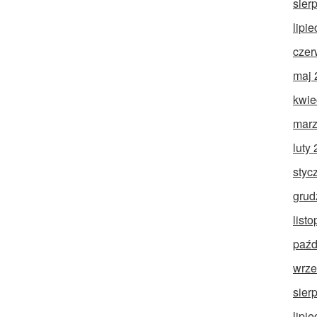
sier
lipi
czer
maj 
kwie
marz
luty
styc
grud
list
paźd
wrze
sier
lipi