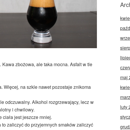
Arc
kwie
paźd
wrze
sier
lipi
 Kawa zbożowa, ale taka mocna. Asfalt w tle
czer
maj 
a. Więcej, na szkle nawet pozostaje znikoma
kwie
marz
ale odczuwalny. Alkohol rozgrzewający, lecz w
luty
lotny i chwilowy.
styc
ciała jest jeszcze mniej.
a to zaliczyć do przyjemnych smaków zaliczyć
grud