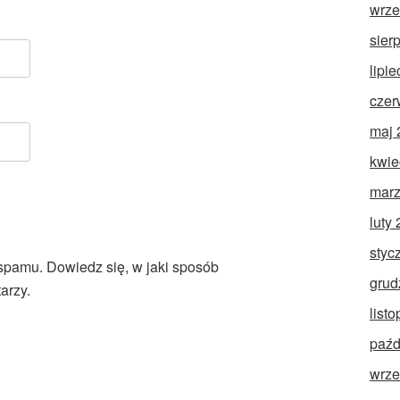
wrze
sier
lipi
czer
maj 
kwie
marz
luty
styc
 spamu.
Dowiedz się, w jaki sposób
grud
arzy.
list
paźd
wrze