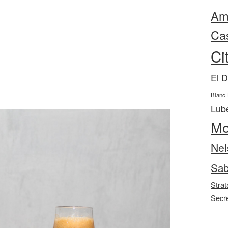
Ama
Ca
Ci
El 
Blanc
Lube
Mo
Nel
Sab
Strat
Secr