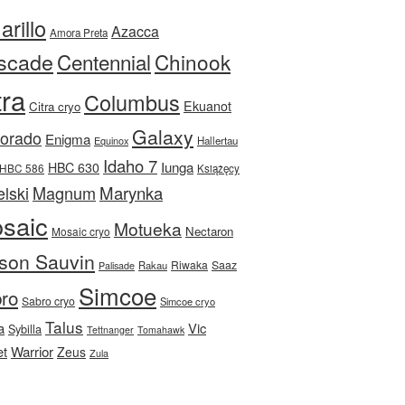
rillo
Azacca
Amora Preta
scade
Centennial
Chinook
tra
Columbus
Ekuanot
Citra cryo
Galaxy
Dorado
Enigma
Equinox
Hallertau
Idaho 7
Iunga
HBC 630
HBC 586
Książęcy
Magnum
Marynka
lski
saic
Motueka
Nectaron
Mosaic cryo
son Sauvin
Riwaka
Saaz
Rakau
Palisade
Simcoe
ro
Sabro cryo
Simcoe cryo
Talus
a
Vic
Sybilla
Tettnanger
Tomahawk
et
Warrior
Zeus
Zula