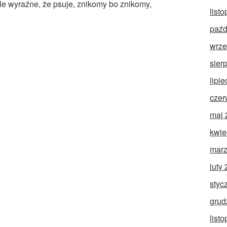
yle wyraźne, że psuje, znikomy bo znikomy,
list
paźd
wrze
sier
lipi
czer
maj 
kwie
marz
luty
styc
grud
list