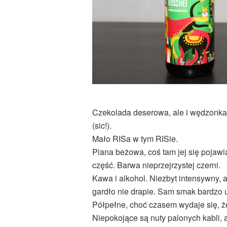
Czekolada deserowa, ale i wędzonka.
(sic!).
Mało RISa w tym RISie.
Piana beżowa, coś tam jej się pojawi
część. Barwa nieprzejrzystej czerni.
Kawa i alkohol. Niezbyt intensywny, 
gardło nie drapie. Sam smak bardzo u
Półpełne, choć czasem wydaje się, że 
Niepokojące są nuty palonych kabli, 