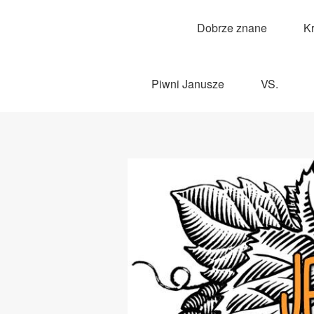
Dobrze znane
K
Piwni Janusze
VS.