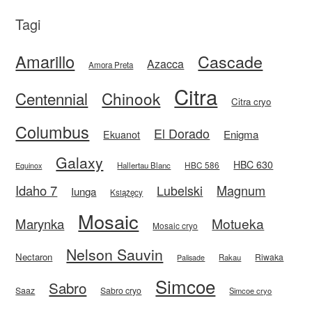
Tagi
Amarillo
Cascade
Azacca
Amora Preta
Citra
Centennial
Chinook
Citra cryo
Columbus
El Dorado
Enigma
Ekuanot
Galaxy
HBC 630
HBC 586
Equinox
Hallertau Blanc
Idaho 7
Magnum
Lubelski
Iunga
Książęcy
Mosaic
Motueka
Marynka
Mosaic cryo
Nelson Sauvin
Nectaron
Riwaka
Rakau
Palisade
Simcoe
Sabro
Saaz
Sabro cryo
Simcoe cryo