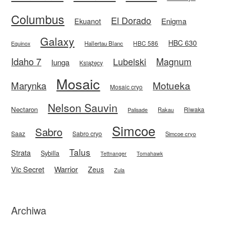
Columbus
El Dorado
Enigma
Ekuanot
Galaxy
HBC 630
HBC 586
Equinox
Hallertau Blanc
Idaho 7
Magnum
Lubelski
Iunga
Książęcy
Mosaic
Motueka
Marynka
Mosaic cryo
Nelson Sauvin
Nectaron
Riwaka
Rakau
Palisade
Simcoe
Sabro
Saaz
Sabro cryo
Simcoe cryo
Talus
Strata
Sybilla
Tettnanger
Tomahawk
Vic Secret
Warrior
Zeus
Zula
Archiwa