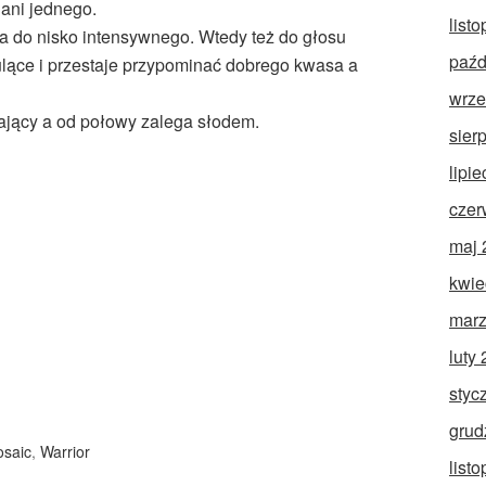
ani jednego.
list
 do nisko intensywnego. Wtedy też do głosu
paźd
ulące i przestaje przypominać dobrego kwasa a
wrze
jący a od połowy zalega słodem.
sier
lipi
czer
maj 
kwie
marz
luty
styc
grud
saic
,
Warrior
list