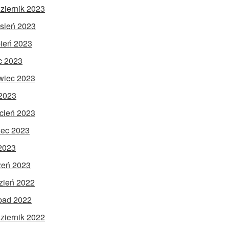
ziernik 2023
sień 2023
pień 2023
ec 2023
wiec 2023
2023
cień 2023
ec 2023
 2023
zeń 2023
zień 2022
opad 2022
ziernik 2022