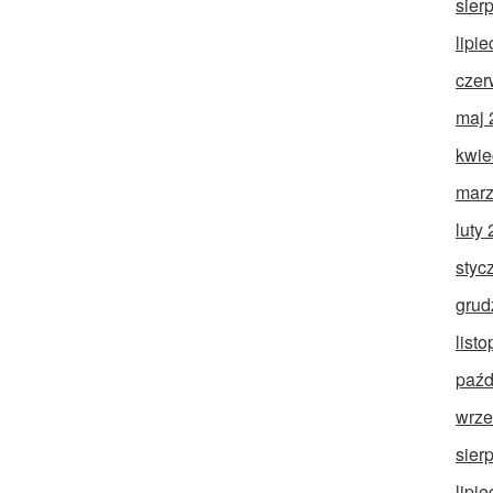
sier
lipi
czer
maj 
kwie
marz
luty
styc
grud
list
paźd
wrze
sier
lipi