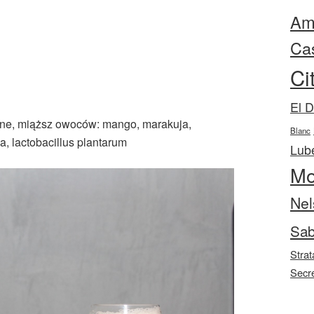
Ama
Ca
Ci
El 
iane, miąższ owoców: mango, marakuja,
Blanc
a, lactobacillus plantarum
Lube
Mo
Nel
Sab
Strat
Secr