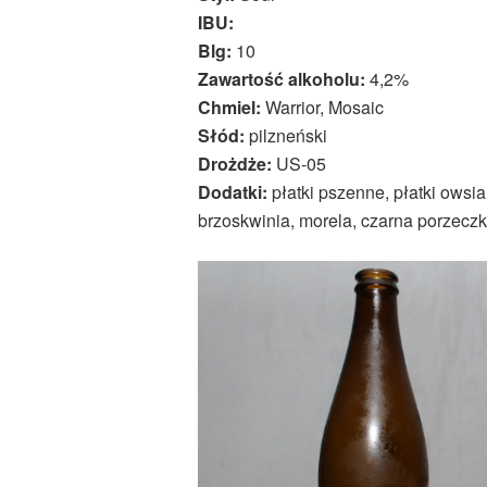
IBU:
Blg:
10
Zawartość alkoholu:
4,2%
Chmiel:
Warrior, Mosaic
Słód:
pilzneński
Drożdże:
US-05
Dodatki:
płatki pszenne, płatki ows
brzoskwinia, morela, czarna porzeczk