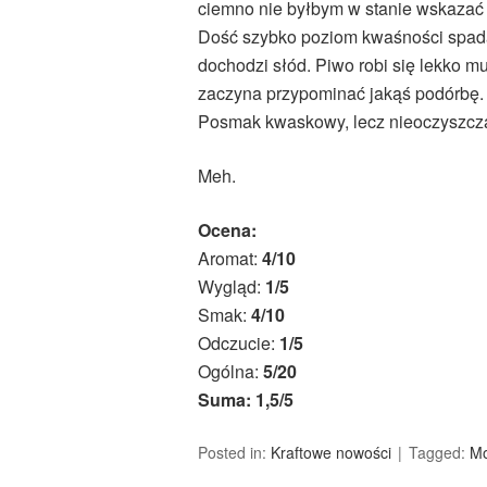
ciemno nie byłbym w stanie wskazać 
Dość szybko poziom kwaśności spada
dochodzi słód. Piwo robi się lekko m
zaczyna przypominać jakąś podórbę.
Posmak kwaskowy, lecz nieoczyszcza
Meh.
Ocena:
Aromat:
4/10
Wygląd:
1/5
Smak:
4/10
Odczucie:
1/5
Ogólna:
5/20
Suma: 1,5/5
Posted in:
Kraftowe nowości
Tagged:
Mo