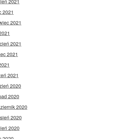
pień 2021
ec 2021
wiec 2021
2021
cień 2021
ec 2021
 2021
zeń 2021
zień 2020
opad 2020
ziernik 2020
sień 2020
pień 2020
ec 2020