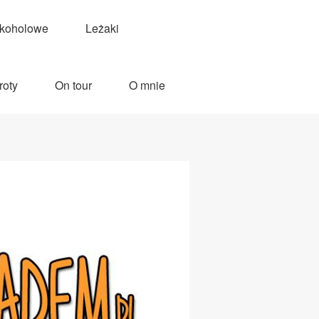
lkoholowe
Leżaki
roty
On tour
O mnie