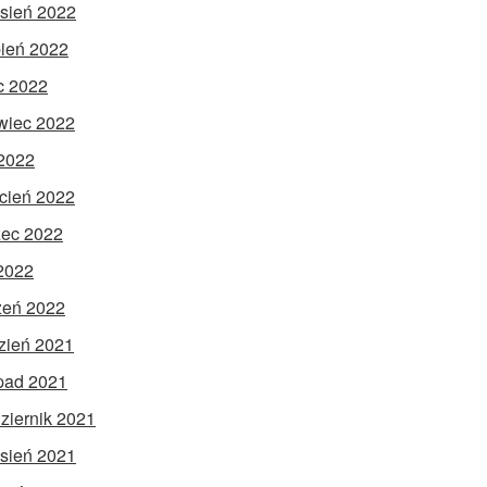
sień 2022
pień 2022
ec 2022
wiec 2022
2022
cień 2022
ec 2022
 2022
zeń 2022
zień 2021
opad 2021
ziernik 2021
sień 2021