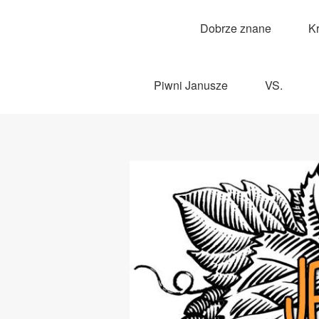
Dobrze znane
K
Piwni Janusze
VS.