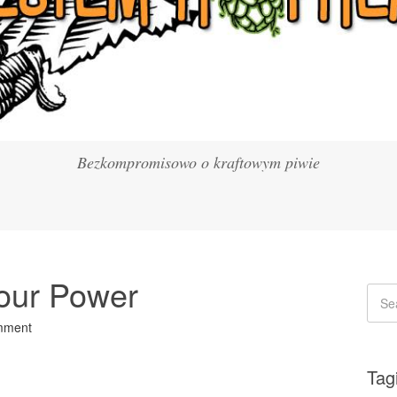
Bezkompromisowo o kraftowym piwie
our Power
mment
Tag