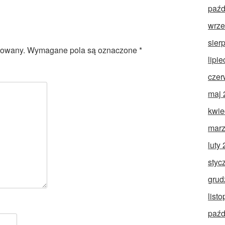
paźd
wrze
sier
kowany.
Wymagane pola są oznaczone
*
lipi
czer
maj 
kwie
marz
luty
styc
grud
list
paźd