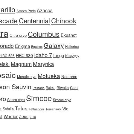
rillo
Azacca
Amora Preta
scade
Centennial
Chinook
tra
Columbus
Ekuanot
Citra cryo
Galaxy
Dorado
Enigma
Equinox
Hallertau
Idaho 7
Iunga
HBC 630
HBC 586
Książęcy
Magnum
Marynka
lski
saic
Motueka
Nectaron
Mosaic cryo
son Sauvin
Riwaka
Saaz
Rakau
Palisade
Simcoe
ro
Sabro cryo
Simcoe cryo
Talus
a
Vic
Sybilla
Tettnanger
Tomahawk
et
Warrior
Zeus
Zula