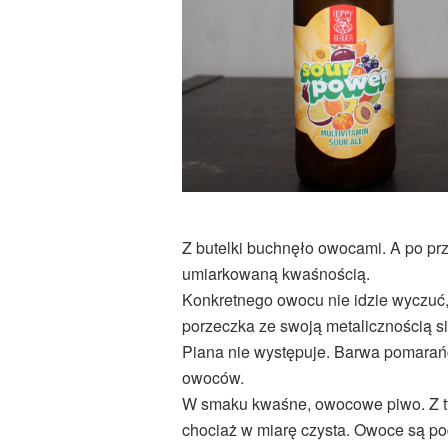
Z butelki buchnęło owocami. A po pr
umiarkowaną kwaśnością.
Konkretnego owocu nie idzie wyczuć,
porzeczka ze swoją metalicznością si
Piana nie występuje. Barwa pomarań
owoców.
W smaku kwaśne, owocowe piwo. Z ty
chociaż w miarę czysta. Owoce są pod