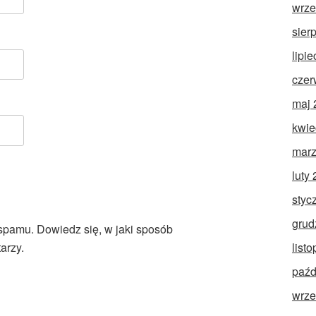
wrze
sier
lipi
czer
maj 
kwie
marz
luty
styc
grud
 spamu.
Dowiedz się, w jaki sposób
list
arzy.
paźd
wrze