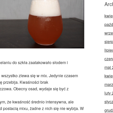
Arc
kwie
paźd
wrze
sier
lipi
czer
zelaniu do szkła zaatakowało słodem i
maj 
 wszystko zlewa się w mix. Jedynie czasem
kwie
ę przebija. Kwaśności brak
marz
czowa. Obecny osad, wydaje się być z
luty
styc
m, że kwaśność średnio intensywna, ale
 postacią mixu, żadne z nich się nie wybija. W
grud