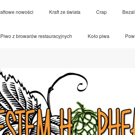
raftowe nowości
Kraft ze świata
Crap
Beza
Piwo z browarów restauracyjnych
Koło piwa
Pow