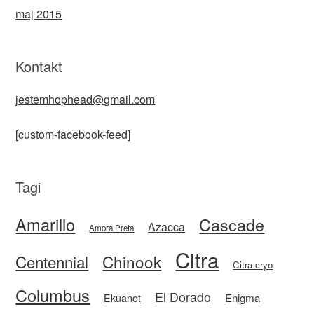
maj 2015
Kontakt
jestemhophead@gmail.com
[custom-facebook-feed]
Tagi
Amarillo
Cascade
Azacca
Amora Preta
Citra
Centennial
Chinook
Citra cryo
Columbus
El Dorado
Enigma
Ekuanot