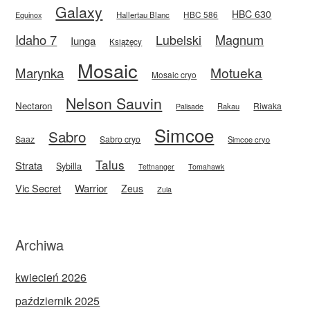
Galaxy
HBC 630
HBC 586
Equinox
Hallertau Blanc
Idaho 7
Magnum
Lubelski
Iunga
Książęcy
Mosaic
Motueka
Marynka
Mosaic cryo
Nelson Sauvin
Nectaron
Riwaka
Rakau
Palisade
Simcoe
Sabro
Saaz
Sabro cryo
Simcoe cryo
Talus
Strata
Sybilla
Tettnanger
Tomahawk
Vic Secret
Warrior
Zeus
Zula
Archiwa
kwiecień 2026
październik 2025