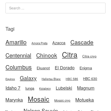
Tagi
Amarillo
Cascade
Azacca
Amora Preta
Citra
Centennial
Chinook
Citra cryo
Columbus
El Dorado
Enigma
Ekuanot
Galaxy
HBC 630
HBC 586
Equinox
Hallertau Blanc
Idaho 7
Magnum
Lubelski
Iunga
Książęcy
Mosaic
Motueka
Marynka
Mosaic cryo
Nelson Sauvin