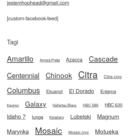
jestemhophead@gmail.com
[custom-facebook-feed]
Tagi
Amarillo
Cascade
Azacca
Amora Preta
Citra
Centennial
Chinook
Citra cryo
Columbus
El Dorado
Enigma
Ekuanot
Galaxy
HBC 630
HBC 586
Equinox
Hallertau Blanc
Idaho 7
Magnum
Lubelski
Iunga
Książęcy
Mosaic
Motueka
Marynka
Mosaic cryo