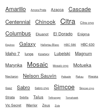
Amarillo
Cascade
Azacca
Amora Preta
Citra
Centennial
Chinook
Citra cryo
Columbus
El Dorado
Enigma
Ekuanot
Galaxy
HBC 630
HBC 586
Equinox
Hallertau Blanc
Idaho 7
Magnum
Lubelski
Iunga
Książęcy
Mosaic
Motueka
Marynka
Mosaic cryo
Nelson Sauvin
Nectaron
Riwaka
Rakau
Palisade
Simcoe
Sabro
Saaz
Sabro cryo
Simcoe cryo
Talus
Strata
Sybilla
Tettnanger
Tomahawk
Vic Secret
Warrior
Zeus
Zula