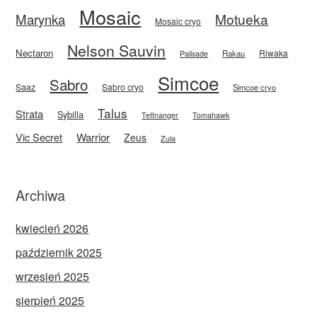
Mosaic
Motueka
Marynka
Mosaic cryo
Nelson Sauvin
Nectaron
Riwaka
Rakau
Palisade
Simcoe
Sabro
Saaz
Sabro cryo
Simcoe cryo
Talus
Strata
Sybilla
Tettnanger
Tomahawk
Vic Secret
Warrior
Zeus
Zula
Archiwa
kwiecień 2026
październik 2025
wrzesień 2025
sierpień 2025