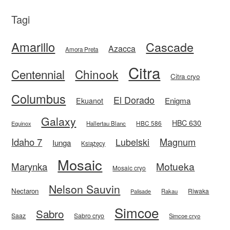
Tagi
Amarillo
Cascade
Azacca
Amora Preta
Citra
Centennial
Chinook
Citra cryo
Columbus
El Dorado
Enigma
Ekuanot
Galaxy
HBC 630
HBC 586
Equinox
Hallertau Blanc
Idaho 7
Magnum
Lubelski
Iunga
Książęcy
Mosaic
Motueka
Marynka
Mosaic cryo
Nelson Sauvin
Nectaron
Riwaka
Rakau
Palisade
Simcoe
Sabro
Saaz
Sabro cryo
Simcoe cryo