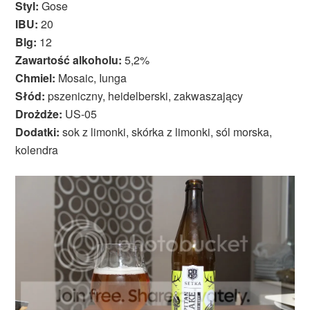
Styl:
Gose
IBU:
20
Blg:
12
Zawartość alkoholu:
5,2%
Chmiel:
Mosaic, Iunga
Słód:
pszeniczny, heidelberski, zakwaszający
Drożdże:
US-05
Dodatki:
sok z limonki, skórka z limonki, sól morska,
kolendra