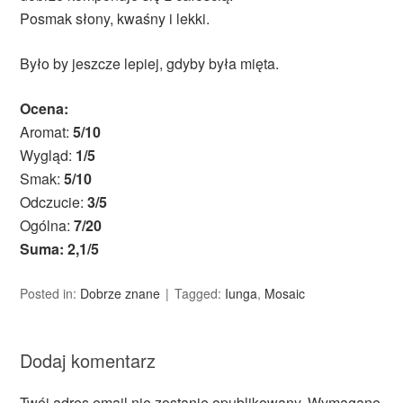
Posmak słony, kwaśny i lekki.
Było by jeszcze lepiej, gdyby była mięta.
Ocena:
Aromat:
5/10
Wygląd:
1/5
Smak:
5/10
Odczucie:
3/5
Ogólna:
7/20
Suma: 2,1/5
Posted in:
Dobrze znane
Tagged:
Iunga
,
Mosaic
Dodaj komentarz
Twój adres email nie zostanie opublikowany.
Wymagane