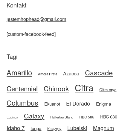
Kontakt
jestemhophead@gmail.com
[custom-facebook-feed]
Tagi
Amarillo
Cascade
Azacca
Amora Preta
Citra
Centennial
Chinook
Citra cryo
Columbus
El Dorado
Enigma
Ekuanot
Galaxy
HBC 630
HBC 586
Equinox
Hallertau Blanc
Idaho 7
Magnum
Lubelski
Iunga
Książęcy