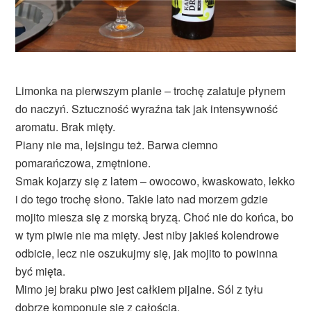
Limonka na pierwszym planie – trochę zalatuje płynem
do naczyń. Sztuczność wyraźna tak jak intensywność
aromatu. Brak mięty.
Piany nie ma, lejsingu też. Barwa ciemno
pomarańczowa, zmętnione.
Smak kojarzy się z latem – owocowo, kwaskowato, lekko
i do tego trochę słono. Takie lato nad morzem gdzie
mojito miesza się z morską bryzą. Choć nie do końca, bo
w tym piwie nie ma mięty. Jest niby jakieś kolendrowe
odbicie, lecz nie oszukujmy się, jak mojito to powinna
być mięta.
Mimo jej braku piwo jest całkiem pijalne. Sól z tyłu
dobrze komponuje się z całością.