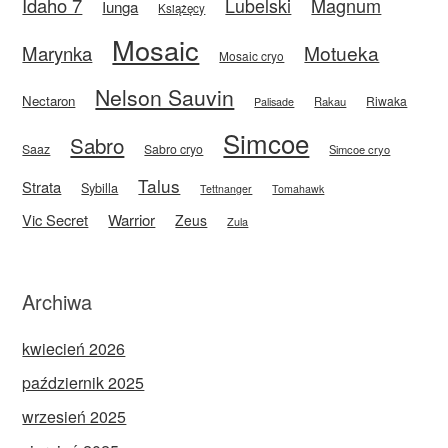
Idaho 7
Magnum
Lubelski
Iunga
Książęcy
Mosaic
Motueka
Marynka
Mosaic cryo
Nelson Sauvin
Nectaron
Riwaka
Rakau
Palisade
Simcoe
Sabro
Saaz
Sabro cryo
Simcoe cryo
Talus
Strata
Sybilla
Tettnanger
Tomahawk
Vic Secret
Warrior
Zeus
Zula
Archiwa
kwiecień 2026
październik 2025
wrzesień 2025