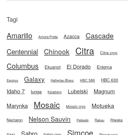
Tagi
Amarillo
Cascade
Azacca
Amora Preta
Citra
Centennial
Chinook
Citra cryo
Columbus
El Dorado
Enigma
Ekuanot
Galaxy
HBC 630
HBC 586
Equinox
Hallertau Blanc
Idaho 7
Magnum
Lubelski
Iunga
Książęcy
Mosaic
Motueka
Marynka
Mosaic cryo
Nelson Sauvin
Nectaron
Riwaka
Rakau
Palisade
Simcoe
Sabro
Saaz
Sabro cryo
Simcoe cryo