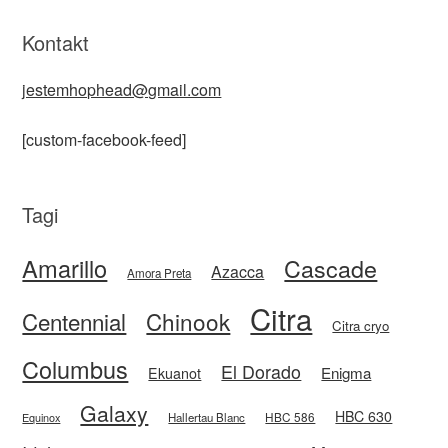
Kontakt
jestemhophead@gmail.com
[custom-facebook-feed]
Tagi
Amarillo
Cascade
Azacca
Amora Preta
Citra
Centennial
Chinook
Citra cryo
Columbus
El Dorado
Enigma
Ekuanot
Galaxy
HBC 630
HBC 586
Equinox
Hallertau Blanc