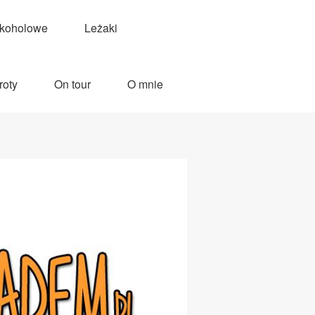
lkoholowe
Leżaki
roty
On tour
O mnie