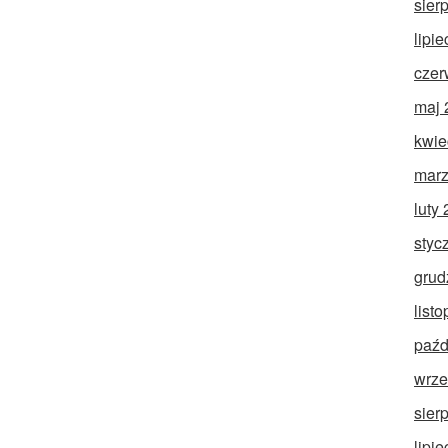
sier
lipi
czer
maj 
kwie
marz
luty
styc
grud
list
paźd
wrze
sier
lipi