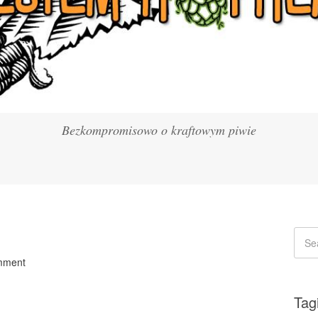
Bezkompromisowo o kraftowym piwie
mment
Tag