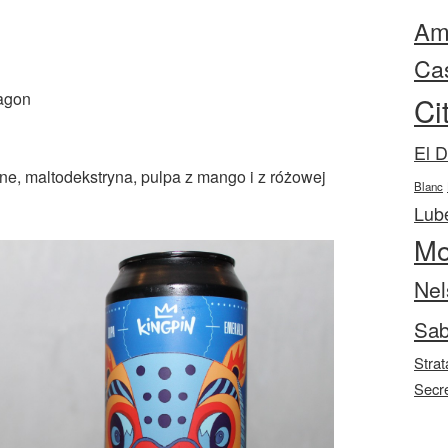
Ama
Ca
ragon
Ci
El 
nne, maltodekstryna, pulpa z mango i z różowej
Blanc
Lube
Mo
Nel
Sab
Strat
Secr