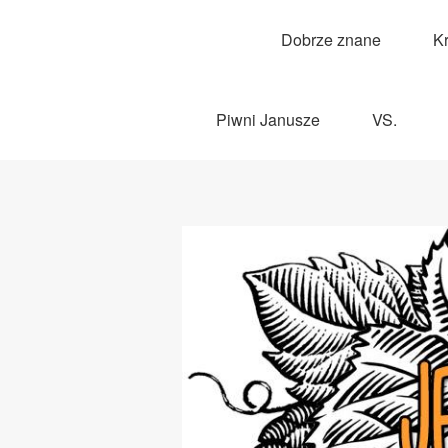
Dobrze znane
K
Piwni Janusze
VS.