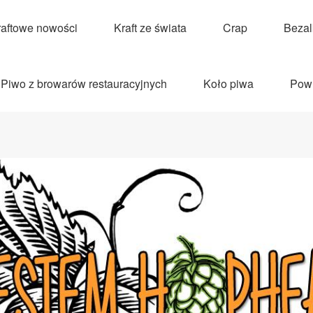
raftowe nowości
Kraft ze świata
Crap
Beza
Piwo z browarów restauracyjnych
Koło piwa
Pow