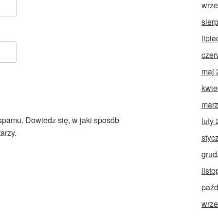
wrze
sier
lipi
czer
maj 
kwie
marz
 spamu.
Dowiedz się, w jaki sposób
luty
arzy.
styc
grud
list
paźd
wrze