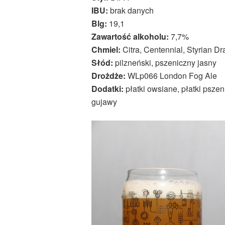
IBU:
brak danych
Blg:
19,1
Zawartość alkoholu:
7,7%
Chmiel:
Citra, Centennial, Styrian D
Słód:
pilzneński, pszeniczny jasny
Drożdże:
WLp066 London Fog Ale
Dodatki:
płatki owsiane, płatki psze
gujawy