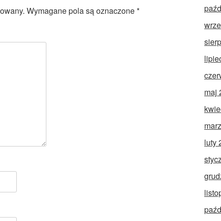
paźd
kowany.
Wymagane pola są oznaczone
*
wrze
sier
lipi
czer
maj 
kwie
marz
luty
styc
grud
list
paźd