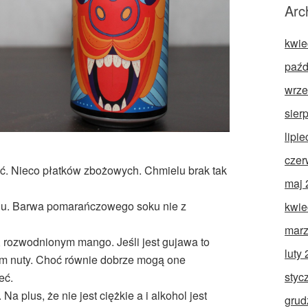
Arc
kwie
paźd
wrze
sier
lipi
czer
ć. Nieco płatków zbożowych. Chmielu brak tak
maj 
adu. Barwa pomarańczowego soku nie z
kwie
marz
 rozwodnionym mango. Jeśli jest gujawa to
luty
iem nuty. Choć równie dobrze mogą one
styc
eć.
 plus, że nie jest ciężkie a i alkohol jest
grud