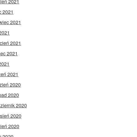
pień 2021
ec 2021
wiec 2021
2021
cień 2021
ec 2021
 2021
zeń 2021
zień 2020
opad 2020
ziernik 2020
sień 2020
pień 2020
ec 2020