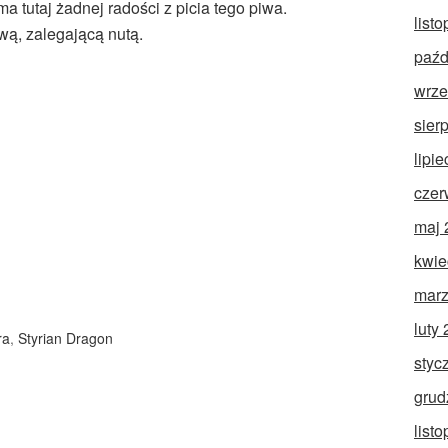
 tutaj żadnej radości z picia tego piwa.
list
wą, zalegającą nutą.
paźd
wrze
sier
lipi
czer
maj 
kwie
marz
luty
ra
,
Styrian Dragon
styc
grud
list