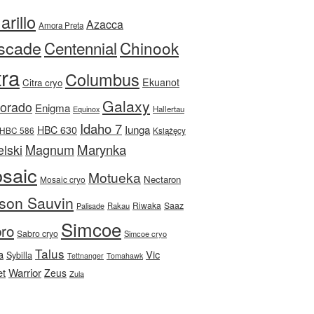
rillo
Azacca
Amora Preta
scade
Centennial
Chinook
tra
Columbus
Ekuanot
Citra cryo
Galaxy
Dorado
Enigma
Equinox
Hallertau
Idaho 7
Iunga
HBC 630
HBC 586
Książęcy
Magnum
Marynka
lski
saic
Motueka
Nectaron
Mosaic cryo
son Sauvin
Riwaka
Saaz
Rakau
Palisade
Simcoe
ro
Sabro cryo
Simcoe cryo
Talus
a
Vic
Sybilla
Tettnanger
Tomahawk
et
Warrior
Zeus
Zula