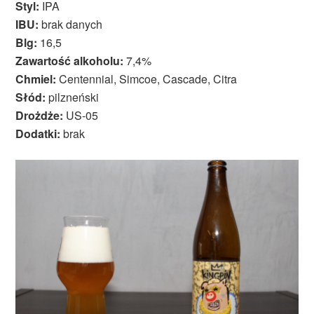
Styl:
IPA
IBU:
brak danych
Blg:
16,5
Zawartość alkoholu:
7,4%
Chmiel:
Centennial, Simcoe, Cascade, Citra
Słód:
pilzneński
Drożdże:
US-05
Dodatki:
brak