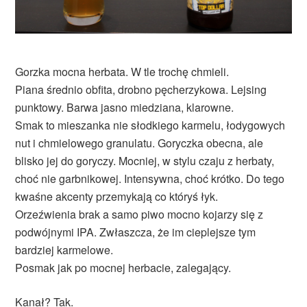
Gorzka mocna herbata. W tle trochę chmieli.
Piana średnio obfita, drobno pęcherzykowa. Lejsing
punktowy. Barwa jasno miedziana, klarowne.
Smak to mieszanka nie słodkiego karmelu, łodygowych
nut i chmielowego granulatu. Goryczka obecna, ale
blisko jej do goryczy. Mocniej, w stylu czaju z herbaty,
choć nie garbnikowej. Intensywna, choć krótko. Do tego
kwaśne akcenty przemykają co któryś łyk.
Orzeźwienia brak a samo piwo mocno kojarzy się z
podwójnymi IPA. Zwłaszcza, że im cieplejsze tym
bardziej karmelowe.
Posmak jak po mocnej herbacie, zalegający.
Kanał? Tak.