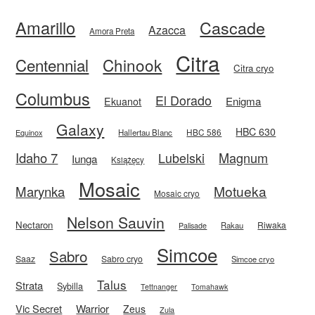
Amarillo
Cascade
Azacca
Amora Preta
Citra
Centennial
Chinook
Citra cryo
Columbus
El Dorado
Enigma
Ekuanot
Galaxy
HBC 630
HBC 586
Equinox
Hallertau Blanc
Idaho 7
Magnum
Lubelski
Iunga
Książęcy
Mosaic
Motueka
Marynka
Mosaic cryo
Nelson Sauvin
Nectaron
Riwaka
Rakau
Palisade
Simcoe
Sabro
Saaz
Sabro cryo
Simcoe cryo
Talus
Strata
Sybilla
Tettnanger
Tomahawk
Vic Secret
Warrior
Zeus
Zula