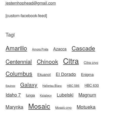
jestemhophead@gmail.com
[custom-facebook-feed]
Tagi
Amarillo
Cascade
Azacca
Amora Preta
Citra
Centennial
Chinook
Citra cryo
Columbus
El Dorado
Enigma
Ekuanot
Galaxy
HBC 630
HBC 586
Equinox
Hallertau Blanc
Idaho 7
Magnum
Lubelski
Iunga
Książęcy
Mosaic
Motueka
Marynka
Mosaic cryo