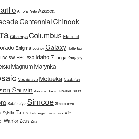
rillo
Azacca
Amora Preta
scade
Centennial
Chinook
tra
Columbus
Ekuanot
Citra cryo
Galaxy
Dorado
Enigma
Equinox
Hallertau
Idaho 7
Iunga
HBC 630
HBC 586
Książęcy
Magnum
Marynka
lski
saic
Motueka
Nectaron
Mosaic cryo
son Sauvin
Riwaka
Saaz
Rakau
Palisade
Simcoe
ro
Sabro cryo
Simcoe cryo
Talus
a
Vic
Sybilla
Tettnanger
Tomahawk
et
Warrior
Zeus
Zula