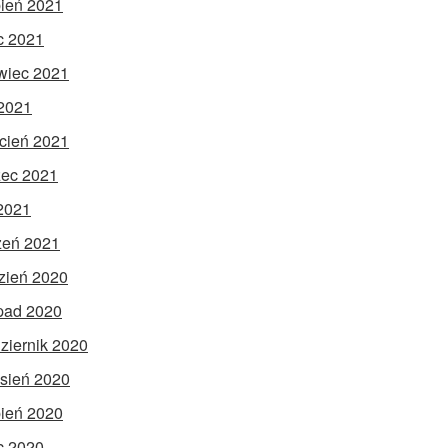
pień 2021
ec 2021
wiec 2021
2021
cień 2021
ec 2021
 2021
zeń 2021
zień 2020
opad 2020
ziernik 2020
sień 2020
pień 2020
ec 2020