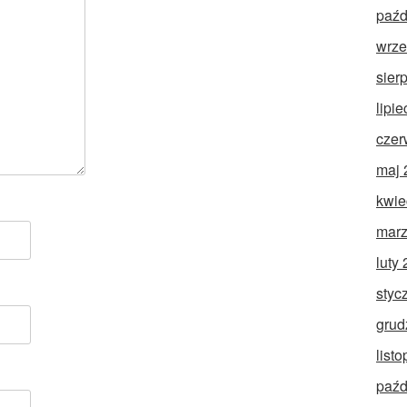
paźd
wrze
sier
lipi
czer
maj 
kwie
marz
luty
styc
grud
list
paźd