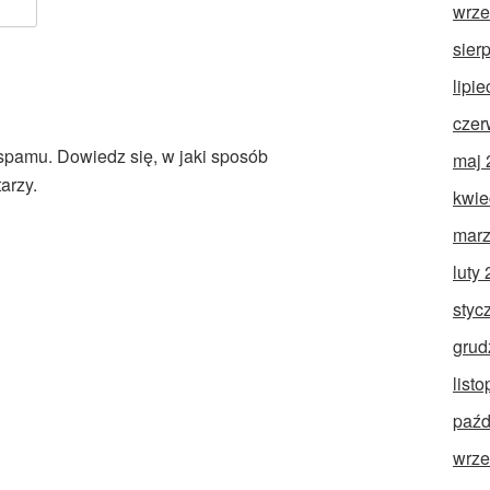
wrze
sier
lipi
czer
 spamu.
Dowiedz się, w jaki sposób
maj 
arzy.
kwie
marz
luty
styc
grud
list
paźd
wrze