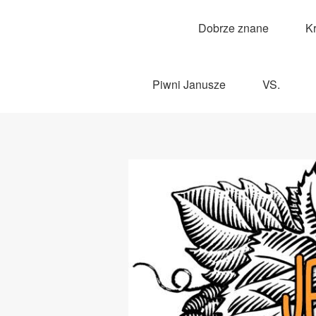
Dobrze znane
K
Piwni Janusze
VS.