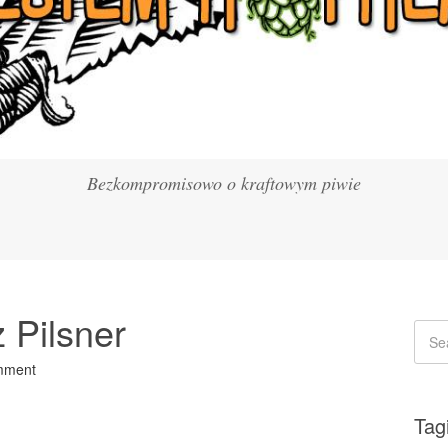
Bezkompromisowo o kraftowym piwie
 Pilsner
mment
Tag