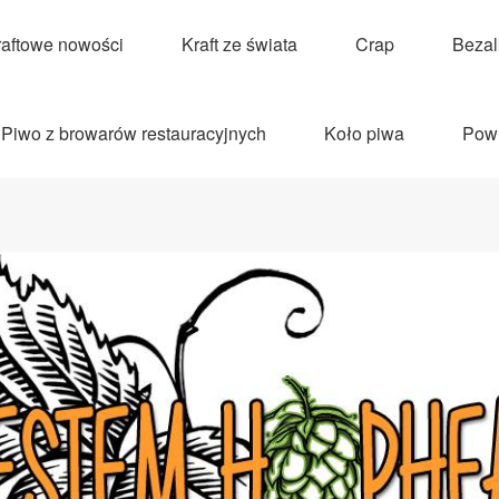
raftowe nowości
Kraft ze świata
Crap
Beza
Piwo z browarów restauracyjnych
Koło piwa
Pow