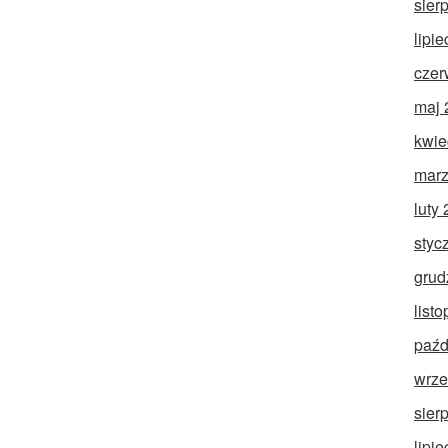
sier
lipi
czer
maj 
kwie
marz
luty
styc
grud
list
paźd
wrze
sier
lipi