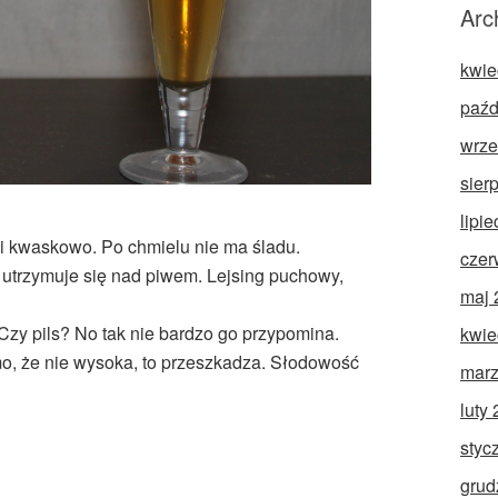
Arc
kwie
paźd
wrze
sier
lipi
 i kwaskowo. Po chmielu nie ma śladu.
czer
 utrzymuje się nad piwem. Lejsing puchowy,
maj 
zy pils? No tak nie bardzo go przypomina.
kwie
mo, że nie wysoka, to przeszkadza. Słodowość
marz
luty
styc
grud