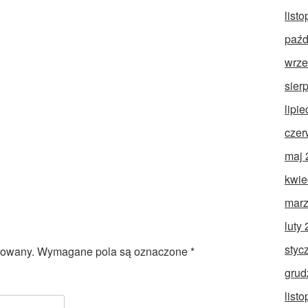
list
paźd
wrze
sier
lipi
czer
maj 
kwie
marz
luty
styc
kowany.
Wymagane pola są oznaczone
*
grud
list