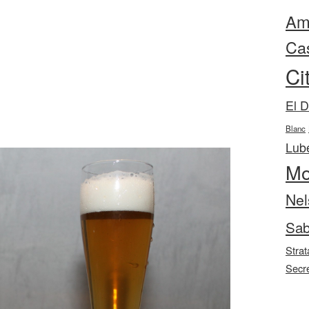
Ama
Ca
Ci
El 
Blanc
Lube
Mo
Nel
Sab
Strat
Secr