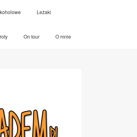
lkoholowe
Leżaki
roty
On tour
O mnie