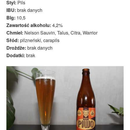
Styl:
Pils
IBU:
brak danych
Blg:
10,5
Zawartość alkoholu:
4,2%
Chmiel:
Nelson Sauvin, Talus, Citra, Warrior
Słód:
pilzneński, carapils
Drożdże:
brak danych
Dodatki:
brak