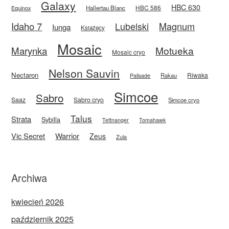
Galaxy
HBC 630
HBC 586
Equinox
Hallertau Blanc
Idaho 7
Magnum
Lubelski
Iunga
Książęcy
Mosaic
Motueka
Marynka
Mosaic cryo
Nelson Sauvin
Nectaron
Riwaka
Rakau
Palisade
Simcoe
Sabro
Saaz
Sabro cryo
Simcoe cryo
Talus
Strata
Sybilla
Tettnanger
Tomahawk
Vic Secret
Warrior
Zeus
Zula
Archiwa
kwiecień 2026
październik 2025