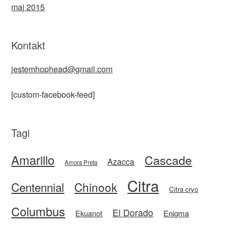
maj 2015
Kontakt
jestemhophead@gmail.com
[custom-facebook-feed]
Tagi
Amarillo
Cascade
Azacca
Amora Preta
Citra
Centennial
Chinook
Citra cryo
Columbus
El Dorado
Enigma
Ekuanot