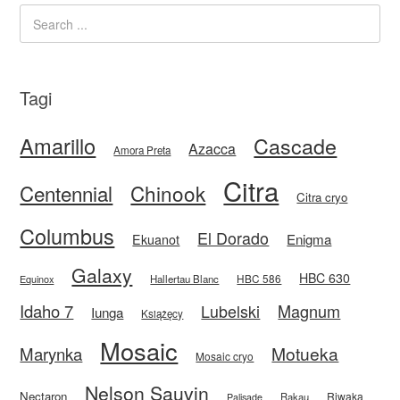
Tagi
Amarillo
Cascade
Azacca
Amora Preta
Citra
Centennial
Chinook
Citra cryo
Columbus
El Dorado
Enigma
Ekuanot
Galaxy
HBC 630
HBC 586
Equinox
Hallertau Blanc
Idaho 7
Magnum
Lubelski
Iunga
Książęcy
Mosaic
Motueka
Marynka
Mosaic cryo
Nelson Sauvin
Nectaron
Riwaka
Rakau
Palisade