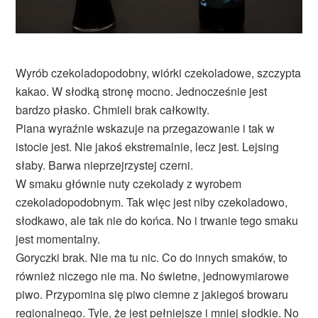
Wyrób czekoladopodobny, wiórki czekoladowe, szczypta
kakao. W słodką stronę mocno. Jednocześnie jest
bardzo płasko. Chmieli brak całkowity.
Piana wyraźnie wskazuje na przegazowanie i tak w
istocie jest. Nie jakoś ekstremalnie, lecz jest. Lejsing
słaby. Barwa nieprzejrzystej czerni.
W smaku głównie nuty czekolady z wyrobem
czekoladopodobnym. Tak więc jest niby czekoladowo,
słodkawo, ale tak nie do końca. No i trwanie tego smaku
jest momentalny.
Goryczki brak. Nie ma tu nic. Co do innych smaków, to
również niczego nie ma. No świetne, jednowymiarowe
piwo. Przypomina się piwo ciemne z jakiegoś browaru
regionalnego. Tyle, że jest pełniejsze i mniej słodkie. No