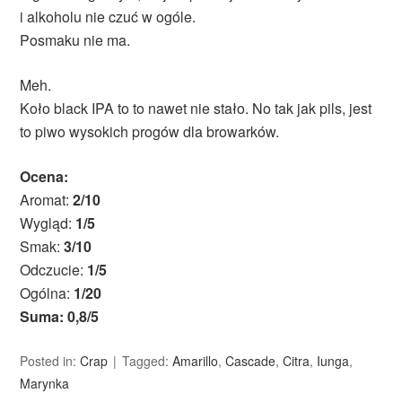
i alkoholu nie czuć w ogóle.
Posmaku nie ma.
Meh.
Koło black IPA to to nawet nie stało. No tak jak pils, jest
to piwo wysokich progów dla browarków.
Ocena:
Aromat:
2/10
Wygląd:
1/5
Smak:
3/10
Odczucie:
1/5
Ogólna:
1/20
Suma: 0,8/5
Posted in:
Crap
Tagged:
Amarillo
,
Cascade
,
Citra
,
Iunga
,
Marynka