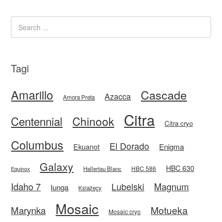
Tagi
Amarillo
Cascade
Azacca
Amora Preta
Citra
Centennial
Chinook
Citra cryo
Columbus
El Dorado
Enigma
Ekuanot
Galaxy
HBC 630
HBC 586
Equinox
Hallertau Blanc
Idaho 7
Magnum
Lubelski
Iunga
Książęcy
Mosaic
Motueka
Marynka
Mosaic cryo