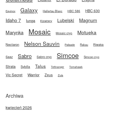
Galaxy
HBC 630
HBC 586
Equinox
Hallertau Blanc
Idaho 7
Magnum
Lubelski
Iunga
Książęcy
Mosaic
Motueka
Marynka
Mosaic cryo
Nelson Sauvin
Nectaron
Riwaka
Rakau
Palisade
Simcoe
Sabro
Saaz
Sabro cryo
Simcoe cryo
Talus
Strata
Sybilla
Tettnanger
Tomahawk
Vic Secret
Warrior
Zeus
Zula
Archiwa
kwiecień 2026