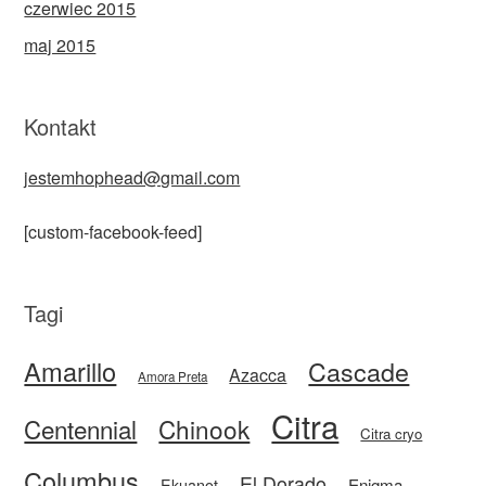
czerwiec 2015
maj 2015
Kontakt
jestemhophead@gmail.com
[custom-facebook-feed]
Tagi
Amarillo
Cascade
Azacca
Amora Preta
Citra
Centennial
Chinook
Citra cryo
Columbus
El Dorado
Enigma
Ekuanot