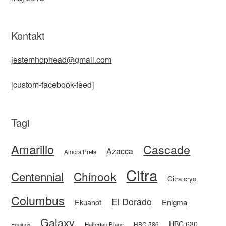
Kontakt
jestemhophead@gmail.com
[custom-facebook-feed]
Tagi
Amarillo
Cascade
Azacca
Amora Preta
Citra
Centennial
Chinook
Citra cryo
Columbus
El Dorado
Enigma
Ekuanot
Galaxy
HBC 630
HBC 586
Equinox
Hallertau Blanc