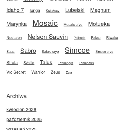
Idaho 7
Magnum
Lubelski
Iunga
Książęcy
Mosaic
Motueka
Marynka
Mosaic cryo
Nelson Sauvin
Nectaron
Riwaka
Rakau
Palisade
Simcoe
Sabro
Saaz
Sabro cryo
Simcoe cryo
Talus
Strata
Sybilla
Tettnanger
Tomahawk
Vic Secret
Warrior
Zeus
Zula
Archiwa
kwiecień 2026
październik 2025
wrzesień 2025