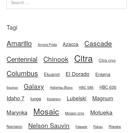
Tagi
Amarillo
Cascade
Azacca
Amora Preta
Citra
Centennial
Chinook
Citra cryo
Columbus
El Dorado
Enigma
Ekuanot
Galaxy
HBC 630
HBC 586
Equinox
Hallertau Blanc
Idaho 7
Magnum
Lubelski
Iunga
Książęcy
Mosaic
Motueka
Marynka
Mosaic cryo
Nelson Sauvin
Nectaron
Riwaka
Rakau
Palisade