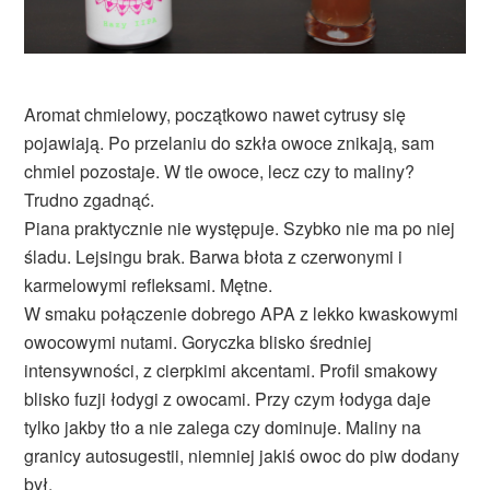
Aromat chmielowy, początkowo nawet cytrusy się
pojawiają. Po przelaniu do szkła owoce znikają, sam
chmiel pozostaje. W tle owoce, lecz czy to maliny?
Trudno zgadnąć.
Piana praktycznie nie występuje. Szybko nie ma po niej
śladu. Lejsingu brak. Barwa błota z czerwonymi i
karmelowymi refleksami. Mętne.
W smaku połączenie dobrego APA z lekko kwaskowymi
owocowymi nutami. Goryczka blisko średniej
intensywności, z cierpkimi akcentami. Profil smakowy
blisko fuzji łodygi z owocami. Przy czym łodyga daje
tylko jakby tło a nie zalega czy dominuje. Maliny na
granicy autosugestii, niemniej jakiś owoc do piw dodany
był.