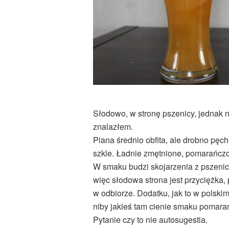
Słodowo, w stronę pszenicy, jednak 
znalazłem.
Piana średnio obfita, ale drobno pęch
szkle. Ładnie zmętnione, pomarańcz
W smaku budzi skojarzenia z pszeni
więc słodowa strona jest przyciężka,
w odbiorze. Dodatku, jak to w polskim
niby jakieś tam cienie smaku pomarań
Pytanie czy to nie autosugestia.