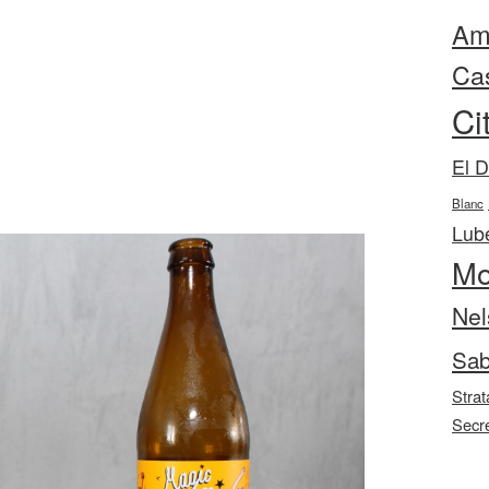
Ama
Ca
Ci
El 
Blanc
Lube
Mo
Nel
Sab
Strat
Secr