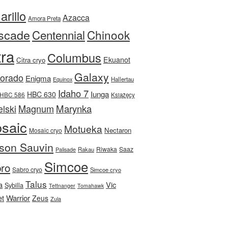
rillo
Azacca
Amora Preta
scade
Centennial
Chinook
tra
Columbus
Ekuanot
Citra cryo
Galaxy
Dorado
Enigma
Equinox
Hallertau
Idaho 7
Iunga
HBC 630
HBC 586
Książęcy
Magnum
Marynka
lski
saic
Motueka
Nectaron
Mosaic cryo
son Sauvin
Riwaka
Saaz
Rakau
Palisade
Simcoe
ro
Sabro cryo
Simcoe cryo
Talus
a
Vic
Sybilla
Tettnanger
Tomahawk
et
Warrior
Zeus
Zula