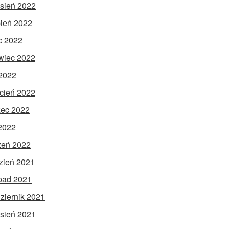
sień 2022
pień 2022
ec 2022
wiec 2022
2022
cień 2022
ec 2022
 2022
zeń 2022
zień 2021
opad 2021
ziernik 2021
sień 2021