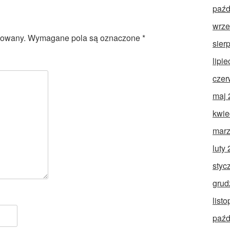
paźd
wrze
kowany.
Wymagane pola są oznaczone
*
sier
lipi
czer
maj 
kwie
marz
luty
styc
grud
list
paźd