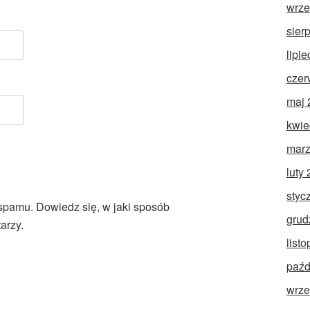
wrze
sier
lipi
czer
maj 
kwie
marz
luty
styc
 spamu.
Dowiedz się, w jaki sposób
grud
arzy.
list
paźd
wrze