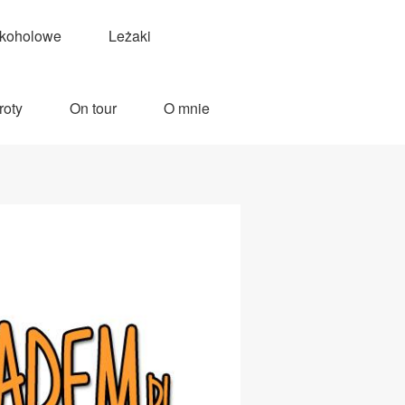
lkoholowe
Leżaki
roty
On tour
O mnie