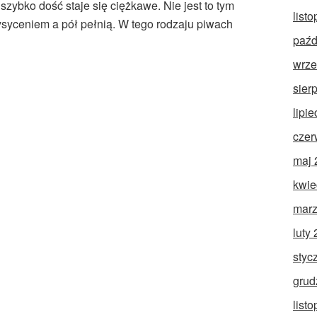
zybko dość staje się ciężkawe. Nie jest to tym
list
ceniem a pół pełnią. W tego rodzaju piwach
paźd
wrze
sier
lipi
czer
maj 
kwie
marz
luty
styc
grud
list