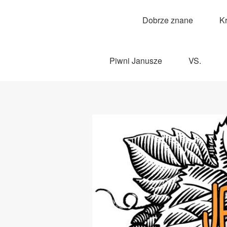
Dobrze znane
K
Piwni Janusze
VS.