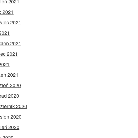
pień 2021
ec 2021
wiec 2021
2021
cień 2021
ec 2021
 2021
zeń 2021
zień 2020
opad 2020
ziernik 2020
sień 2020
pień 2020
ec 2020