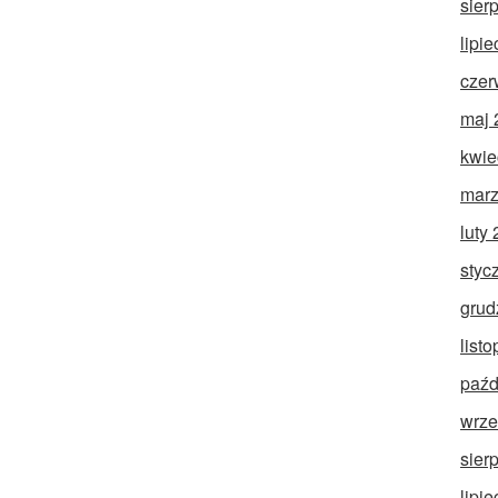
sier
lipi
czer
maj 
kwie
marz
luty
styc
grud
list
paźd
wrze
sier
lipi