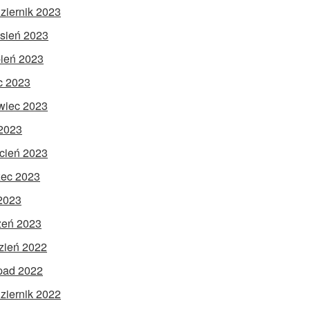
ziernik 2023
sień 2023
pień 2023
ec 2023
wiec 2023
2023
cień 2023
ec 2023
 2023
zeń 2023
zień 2022
opad 2022
ziernik 2022