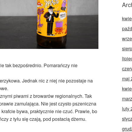
Arc
kwie
paźd
wrze
sier
lipi
nie tak bezpośrednio. Pomarańczy nie
czer
maj 
erzykowa. Jednak nic z niej nie pozostaje na
owe.
kwie
cznymi piwami z browarów regionalnych. Tak
marz
 prawie zamulająca. Nie jest czysto pszeniczna
luty
 krafcie bywa, praktycznie nie czuć. Prawie, bo
styc
czy z tyłu się czają, pod postacią dżemu.
grud