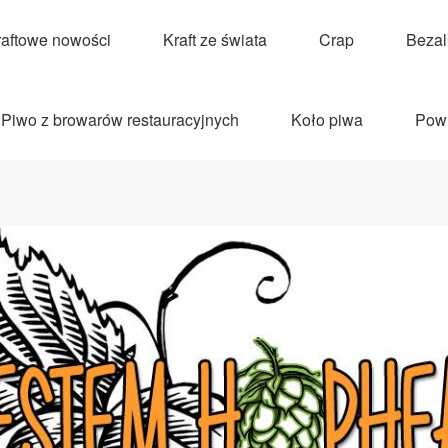
raftowe nowości
Kraft ze świata
Crap
Beza
Piwo z browarów restauracyjnych
Koło piwa
Pow