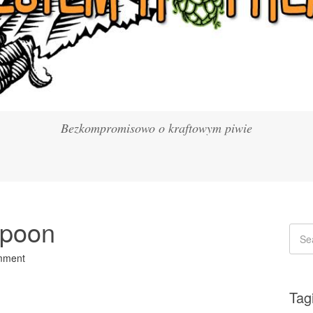
Bezkompromisowo o kraftowym piwie
Spoon
mment
Tag