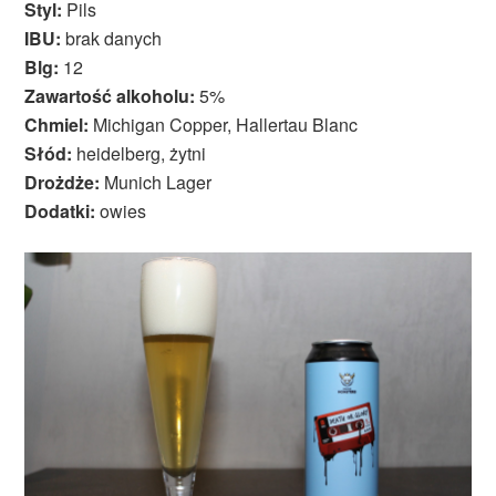
Styl:
Pils
IBU:
brak danych
Blg:
12
Zawartość alkoholu:
5%
Chmiel:
Michigan Copper, Hallertau Blanc
Słód:
heidelberg, żytni
Drożdże:
Munich Lager
Dodatki:
owies