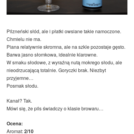
Pilzneński słód, ale i płatki owsiane takie namoczone.
Chmielu nie ma.
Piana relatywnie skromna, ale na szkle pozostaje gęsto.
Barwa jasno słomkowa, idealnie klarowne.
W smaku słodowe, z wyraźną nutą mokrego słodu, ale
nieodrzucającą totalnie. Goryczki brak. Niezbyt
przyjemne…
Posmak słodu.
Kanał? Tak.
Mówi się, że pils świadczy o klasie browaru…
Ocena:
Aromat:
2/10