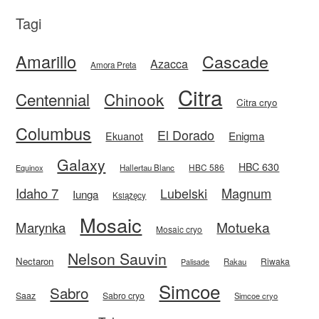
Tagi
Amarillo
Cascade
Azacca
Amora Preta
Citra
Centennial
Chinook
Citra cryo
Columbus
El Dorado
Enigma
Ekuanot
Galaxy
HBC 630
HBC 586
Equinox
Hallertau Blanc
Idaho 7
Magnum
Lubelski
Iunga
Książęcy
Mosaic
Motueka
Marynka
Mosaic cryo
Nelson Sauvin
Nectaron
Riwaka
Rakau
Palisade
Simcoe
Sabro
Saaz
Sabro cryo
Simcoe cryo