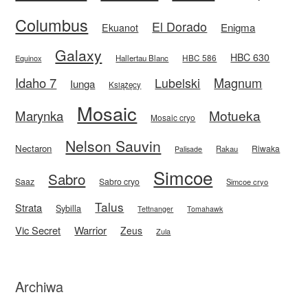
Columbus
El Dorado
Enigma
Ekuanot
Galaxy
HBC 630
HBC 586
Equinox
Hallertau Blanc
Idaho 7
Magnum
Lubelski
Iunga
Książęcy
Mosaic
Motueka
Marynka
Mosaic cryo
Nelson Sauvin
Nectaron
Riwaka
Rakau
Palisade
Simcoe
Sabro
Saaz
Sabro cryo
Simcoe cryo
Talus
Strata
Sybilla
Tettnanger
Tomahawk
Vic Secret
Warrior
Zeus
Zula
Archiwa