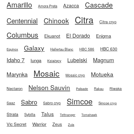
Amarillo
Cascade
Azacca
Amora Preta
Citra
Centennial
Chinook
Citra cryo
Columbus
El Dorado
Enigma
Ekuanot
Galaxy
HBC 630
HBC 586
Equinox
Hallertau Blanc
Idaho 7
Magnum
Lubelski
Iunga
Książęcy
Mosaic
Motueka
Marynka
Mosaic cryo
Nelson Sauvin
Nectaron
Riwaka
Rakau
Palisade
Simcoe
Sabro
Saaz
Sabro cryo
Simcoe cryo
Talus
Strata
Sybilla
Tettnanger
Tomahawk
Vic Secret
Warrior
Zeus
Zula