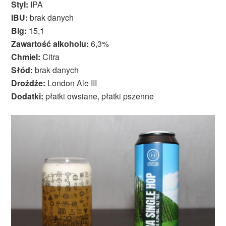
Styl:
IPA
IBU:
brak danych
Blg:
15,1
Zawartość alkoholu:
6,3%
Chmiel:
Citra
Słód:
brak danych
Drożdże:
London Ale III
Dodatki:
płatki owsiane, płatki pszenne