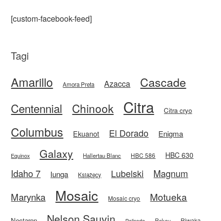
[custom-facebook-feed]
Tagi
Amarillo
Cascade
Azacca
Amora Preta
Citra
Centennial
Chinook
Citra cryo
Columbus
El Dorado
Enigma
Ekuanot
Galaxy
HBC 630
HBC 586
Equinox
Hallertau Blanc
Idaho 7
Magnum
Lubelski
Iunga
Książęcy
Mosaic
Motueka
Marynka
Mosaic cryo
Nelson Sauvin
Nectaron
Riwaka
Rakau
Palisade