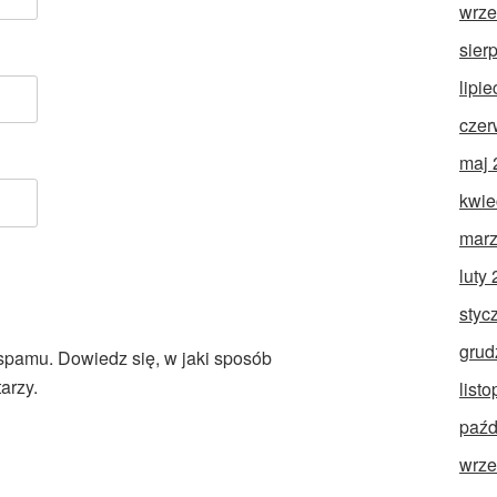
wrze
sier
lipi
czer
maj 
kwie
marz
luty
styc
grud
 spamu.
Dowiedz się, w jaki sposób
arzy.
list
paźd
wrze