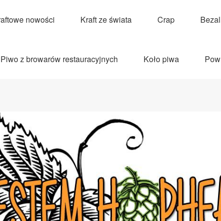
raftowe nowości
Kraft ze świata
Crap
Beza
Piwo z browarów restauracyjnych
Koło piwa
Pow