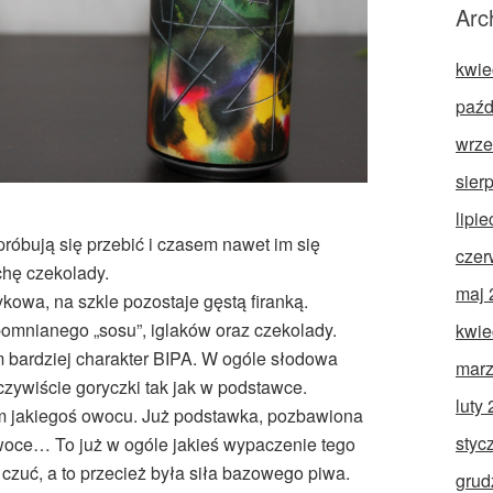
Arc
kwie
paźd
wrze
sier
lipi
 próbują się przebić i czasem nawet im się
czer
ochę czekolady.
maj 
kowa, na szkle pozostaje gęstą firanką.
omnianego „sosu”, iglaków oraz czekolady.
kwie
m bardziej charakter BIPA. W ogóle słodowa
marz
oczywiście goryczki tak jak w podstawce.
luty
m jakiegoś owocu. Już podstawka, pozbawiona
styc
 owoce… To już w ogóle jakieś wypaczenie tego
e czuć, a to przecież była siła bazowego piwa.
grud