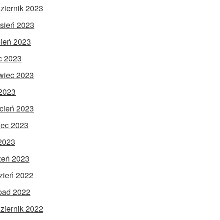
ziernik 2023
sień 2023
pień 2023
ec 2023
wiec 2023
2023
cień 2023
ec 2023
 2023
zeń 2023
zień 2022
opad 2022
ziernik 2022