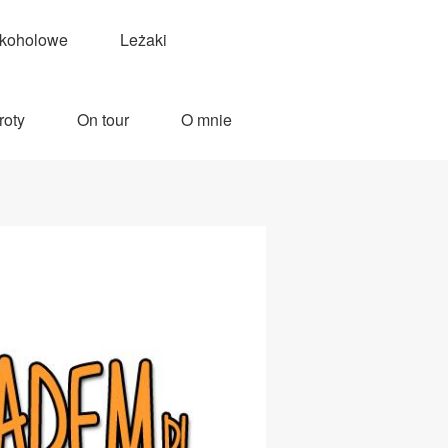
lkoholowe
Leżaki
roty
On tour
O mnie