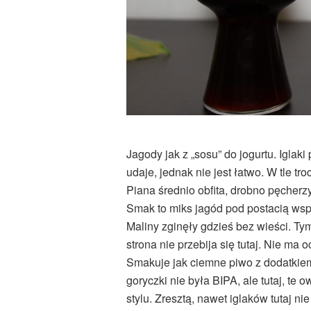
Jagody jak z „sosu” do jogurtu. Iglaki
udaje, jednak nie jest łatwo. W tle tr
Piana średnio obfita, drobno pęcherzy
Smak to miks jagód pod postacią wsp
Maliny zginęły gdzieś bez wieści. Ty
strona nie przebija się tutaj. Nie ma 
Smakuje jak ciemne piwo z dodatkie
goryczki nie była BIPA, ale tutaj, te
stylu. Zresztą, nawet iglaków tutaj ni