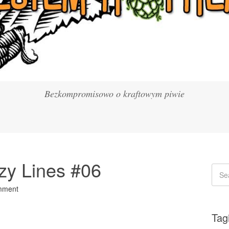
Bezkompromisowo o kraftowym piwie
y Lines #06
mment
Tag