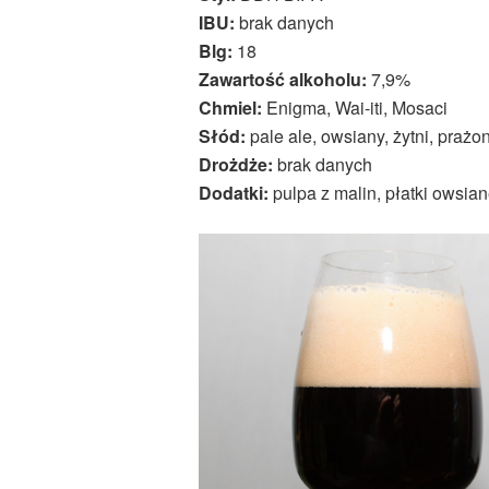
IBU:
brak danych
Blg:
18
Zawartość alkoholu:
7,9%
Chmiel:
Enigma, Wai-iti, Mosaci
Słód:
pale ale, owsiany, żytni, prażo
Drożdże:
brak danych
Dodatki:
pulpa z malin, płatki owsia