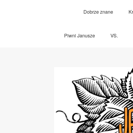
Dobrze znane
K
Piwni Janusze
VS.