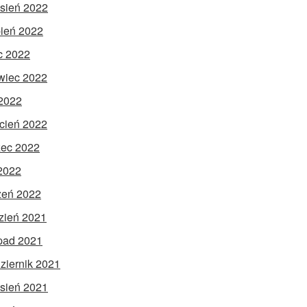
sień 2022
pień 2022
ec 2022
wiec 2022
2022
cień 2022
ec 2022
 2022
zeń 2022
zień 2021
opad 2021
ziernik 2021
sień 2021