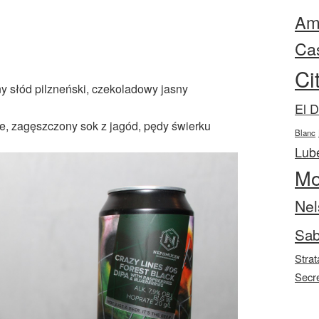
Ama
Ca
Ci
ny słód pilzneński, czekoladowy jasny
El 
ne, zagęszczony sok z jagód, pędy świerku
Blanc
Lube
Mo
Nel
Sab
Strat
Secr