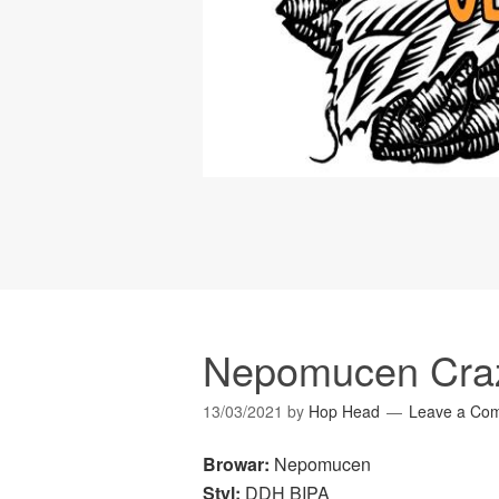
Nepomucen Craz
13/03/2021
by
Hop Head
Leave a Co
Browar:
Nepomucen
Styl:
DDH BIPA