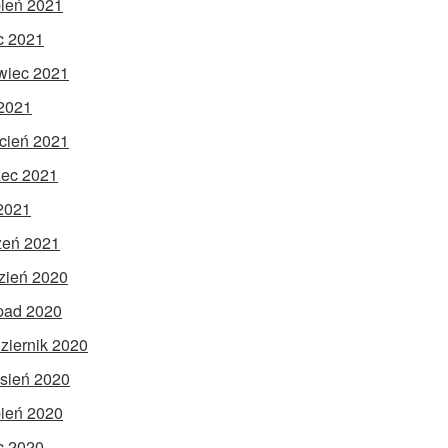
pień 2021
ec 2021
wiec 2021
2021
cień 2021
ec 2021
 2021
zeń 2021
zień 2020
opad 2020
ziernik 2020
sień 2020
pień 2020
ec 2020