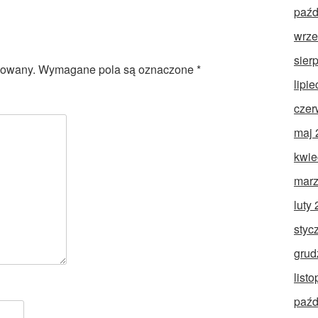
paźd
wrze
sier
kowany.
Wymagane pola są oznaczone
*
lipi
czer
maj 
kwie
marz
luty
styc
grud
list
paźd