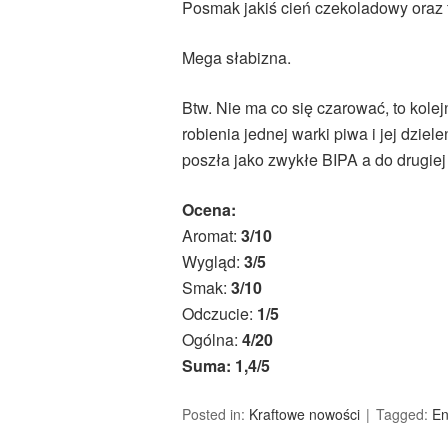
Posmak jakiś cień czekoladowy oraz f
Mega słabizna.
Btw. Nie ma co się czarować, to kole
robienia jednej warki piwa i jej dziel
poszła jako zwykłe BIPA a do drugiej
Ocena:
Aromat:
3/10
Wygląd:
3/5
Smak:
3/10
Odczucie:
1/5
Ogólna:
4/20
Suma: 1,4/5
Posted in:
Kraftowe nowości
Tagged:
En