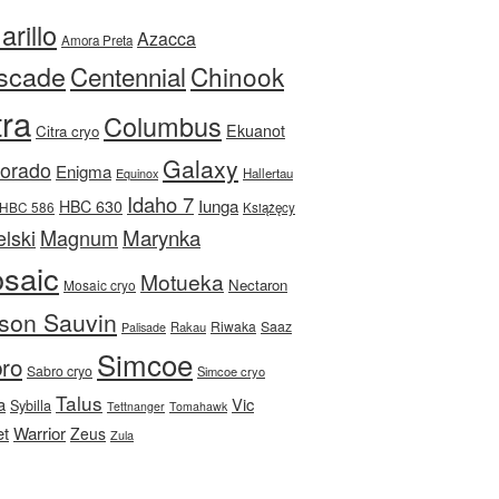
rillo
Azacca
Amora Preta
scade
Centennial
Chinook
tra
Columbus
Ekuanot
Citra cryo
Galaxy
Dorado
Enigma
Equinox
Hallertau
Idaho 7
Iunga
HBC 630
HBC 586
Książęcy
Magnum
Marynka
lski
saic
Motueka
Nectaron
Mosaic cryo
son Sauvin
Riwaka
Saaz
Rakau
Palisade
Simcoe
ro
Sabro cryo
Simcoe cryo
Talus
a
Vic
Sybilla
Tettnanger
Tomahawk
et
Warrior
Zeus
Zula