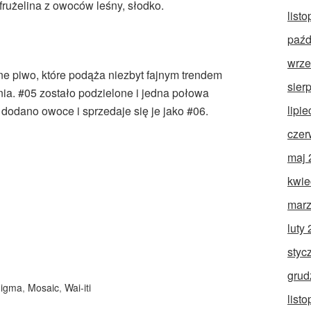
rużelina z owoców leśny, słodko.
list
paźd
wrze
jne piwo, które podąża niezbyt fajnym trendem
sier
enia. #05 zostało podzielone i jedna połowa
lipi
 dodano owoce i sprzedaje się je jako #06.
czer
maj 
kwie
marz
luty
styc
grud
igma
,
Mosaic
,
Wai-iti
list