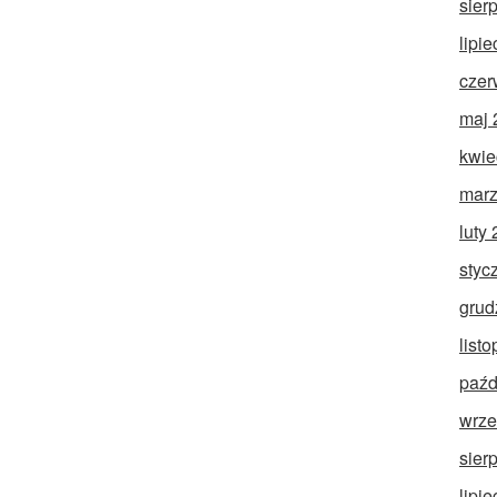
sier
lipi
czer
maj 
kwie
marz
luty
styc
grud
list
paźd
wrze
sier
lipi