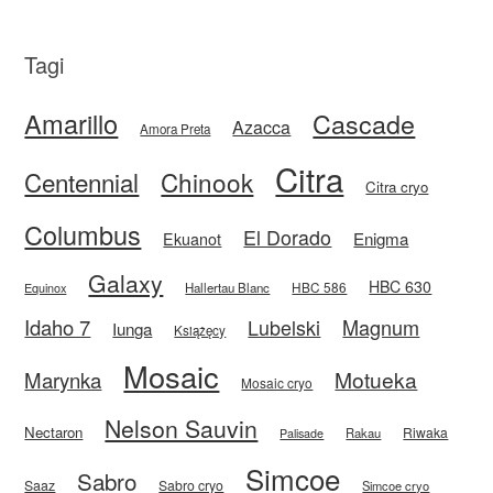
Tagi
Amarillo
Cascade
Azacca
Amora Preta
Citra
Centennial
Chinook
Citra cryo
Columbus
El Dorado
Enigma
Ekuanot
Galaxy
HBC 630
HBC 586
Equinox
Hallertau Blanc
Idaho 7
Magnum
Lubelski
Iunga
Książęcy
Mosaic
Motueka
Marynka
Mosaic cryo
Nelson Sauvin
Nectaron
Riwaka
Rakau
Palisade
Simcoe
Sabro
Saaz
Sabro cryo
Simcoe cryo