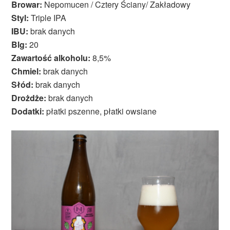
Browar:
Nepomucen / Cztery Ściany/ Zakładowy
Styl:
Triple IPA
IBU:
brak danych
Blg:
20
Zawartość alkoholu:
8,5%
Chmiel:
brak danych
Słód:
brak danych
Drożdże:
brak danych
Dodatki:
płatki pszenne, płatki owsiane