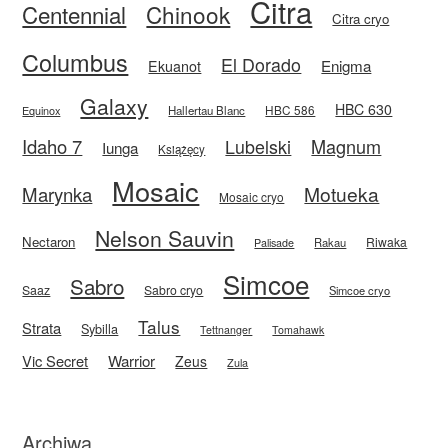
Citra
Centennial
Chinook
Citra cryo
Columbus
El Dorado
Enigma
Ekuanot
Galaxy
HBC 630
HBC 586
Equinox
Hallertau Blanc
Idaho 7
Magnum
Lubelski
Iunga
Książęcy
Mosaic
Motueka
Marynka
Mosaic cryo
Nelson Sauvin
Nectaron
Riwaka
Rakau
Palisade
Simcoe
Sabro
Saaz
Sabro cryo
Simcoe cryo
Talus
Strata
Sybilla
Tettnanger
Tomahawk
Vic Secret
Warrior
Zeus
Zula
Archiwa