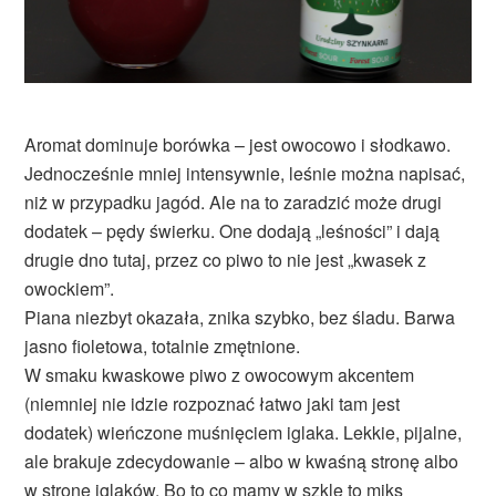
Aromat dominuje borówka – jest owocowo i słodkawo.
Jednocześnie mniej intensywnie, leśnie można napisać,
niż w przypadku jagód. Ale na to zaradzić może drugi
dodatek – pędy świerku. One dodają „leśności” i dają
drugie dno tutaj, przez co piwo to nie jest „kwasek z
owockiem”.
Piana niezbyt okazała, znika szybko, bez śladu. Barwa
jasno fioletowa, totalnie zmętnione.
W smaku kwaskowe piwo z owocowym akcentem
(niemniej nie idzie rozpoznać łatwo jaki tam jest
dodatek) wieńczone muśnięciem iglaka. Lekkie, pijalne,
ale brakuje zdecydowanie – albo w kwaśną stronę albo
w stronę iglaków. Bo to co mamy w szkle to miks