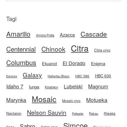
Tagi
Amarillo
Cascade
Azacca
Amora Preta
Citra
Centennial
Chinook
Citra cryo
Columbus
El Dorado
Enigma
Ekuanot
Galaxy
HBC 630
HBC 586
Equinox
Hallertau Blanc
Idaho 7
Magnum
Lubelski
Iunga
Książęcy
Mosaic
Motueka
Marynka
Mosaic cryo
Nelson Sauvin
Nectaron
Riwaka
Rakau
Palisade
Simcoe
Sabro
Saaz
Sabro cryo
Simcoe cryo