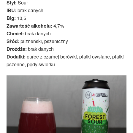
Styl:
Sour
IBU:
brak danych
Blg:
13,5
Zawartość alkoholu:
4,7%
Chmiel:
brak danych
Słód:
pilzneński, pszeniczny
Drożdże:
brak danych
Dodatki:
puree z czarnej borówki, płatki owsiane, płatki
pszenne, pędy świerku