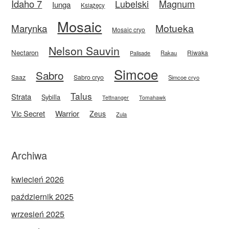
Idaho 7
Magnum
Lubelski
Iunga
Książęcy
Mosaic
Motueka
Marynka
Mosaic cryo
Nelson Sauvin
Nectaron
Riwaka
Rakau
Palisade
Simcoe
Sabro
Saaz
Sabro cryo
Simcoe cryo
Talus
Strata
Sybilla
Tettnanger
Tomahawk
Vic Secret
Warrior
Zeus
Zula
Archiwa
kwiecień 2026
październik 2025
wrzesień 2025