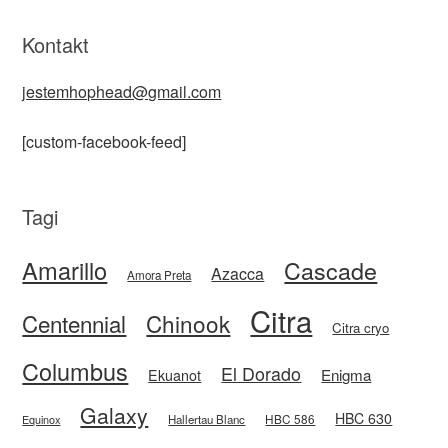
Kontakt
jestemhophead@gmail.com
[custom-facebook-feed]
Tagi
Amarillo
Cascade
Azacca
Amora Preta
Citra
Centennial
Chinook
Citra cryo
Columbus
El Dorado
Enigma
Ekuanot
Galaxy
HBC 630
HBC 586
Equinox
Hallertau Blanc