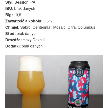
Styl:
Session IPA
IBU:
brak danych
Blg:
13,5
Zawartość alkoholu:
5,5%
Chmiel:
Sabro, Centennial, Mosaic, Citra, Columbus
Słód:
brak danych
Drożdże:
Hazy Daze II
Dodatki:
brak danych