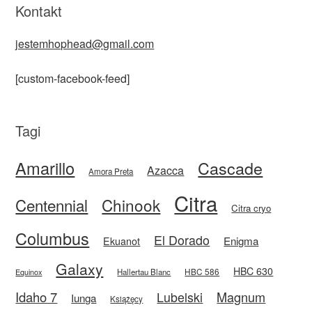
Kontakt
jestemhophead@gmail.com
[custom-facebook-feed]
Tagi
Amarillo
Cascade
Azacca
Amora Preta
Citra
Centennial
Chinook
Citra cryo
Columbus
El Dorado
Enigma
Ekuanot
Galaxy
HBC 630
HBC 586
Equinox
Hallertau Blanc
Idaho 7
Magnum
Lubelski
Iunga
Książęcy