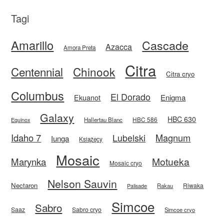
Tagi
Amarillo
Cascade
Azacca
Amora Preta
Citra
Centennial
Chinook
Citra cryo
Columbus
El Dorado
Enigma
Ekuanot
Galaxy
HBC 630
HBC 586
Equinox
Hallertau Blanc
Idaho 7
Magnum
Lubelski
Iunga
Książęcy
Mosaic
Motueka
Marynka
Mosaic cryo
Nelson Sauvin
Nectaron
Riwaka
Rakau
Palisade
Simcoe
Sabro
Saaz
Sabro cryo
Simcoe cryo