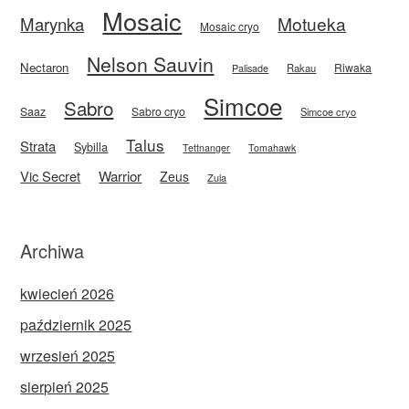
Mosaic
Motueka
Marynka
Mosaic cryo
Nelson Sauvin
Nectaron
Riwaka
Rakau
Palisade
Simcoe
Sabro
Saaz
Sabro cryo
Simcoe cryo
Talus
Strata
Sybilla
Tettnanger
Tomahawk
Vic Secret
Warrior
Zeus
Zula
Archiwa
kwiecień 2026
październik 2025
wrzesień 2025
sierpień 2025