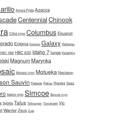
rillo
Azacca
Amora Preta
scade
Centennial
Chinook
tra
Columbus
Ekuanot
Citra cryo
Galaxy
Dorado
Enigma
Equinox
Hallertau
Idaho 7
Iunga
HBC 630
HBC 586
Książęcy
Magnum
Marynka
lski
saic
Motueka
Nectaron
Mosaic cryo
son Sauvin
Riwaka
Saaz
Rakau
Palisade
Simcoe
ro
Sabro cryo
Simcoe cryo
Talus
a
Vic
Sybilla
Tettnanger
Tomahawk
et
Warrior
Zeus
Zula