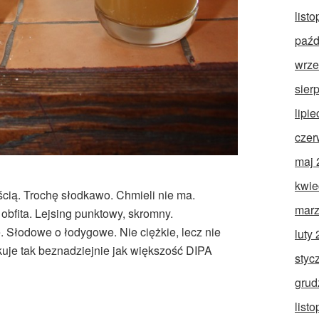
list
paźd
wrze
sier
lipi
czer
maj 
kwie
ią. Trochę słodkawo. Chmieli nie ma.
marz
bfita. Lejsing punktowy, skromny.
 Słodowe o łodygowe. Nie ciężkie, lecz nie
luty
uje tak beznadziejnie jak większość DIPA
styc
grud
list