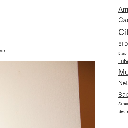
Ama
Ca
Ci
El 
ane
Blanc
Lube
Mo
Nel
Sab
Strat
Secr