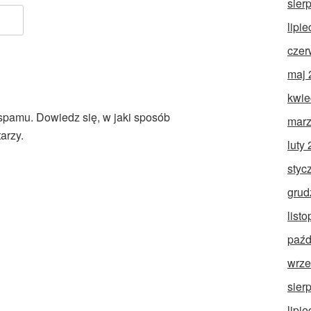
sier
lipi
czer
maj 
kwie
 spamu.
Dowiedz się, w jaki sposób
marz
arzy.
luty
styc
grud
list
paźd
wrze
sier
lipi