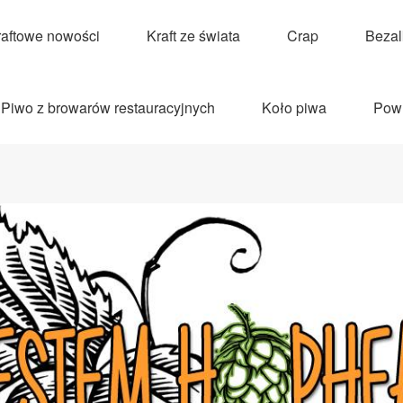
raftowe nowości
Kraft ze świata
Crap
Beza
Piwo z browarów restauracyjnych
Koło piwa
Pow