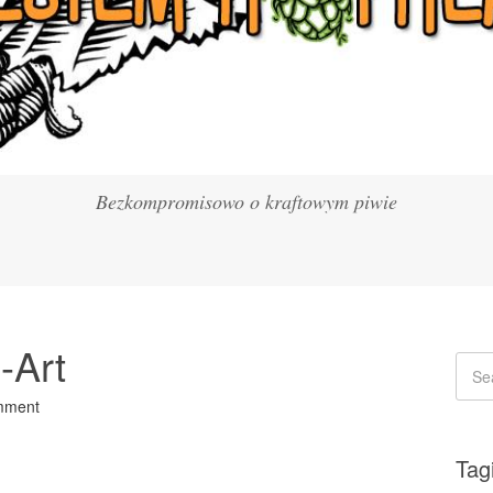
Bezkompromisowo o kraftowym piwie
-Art
mment
Tag