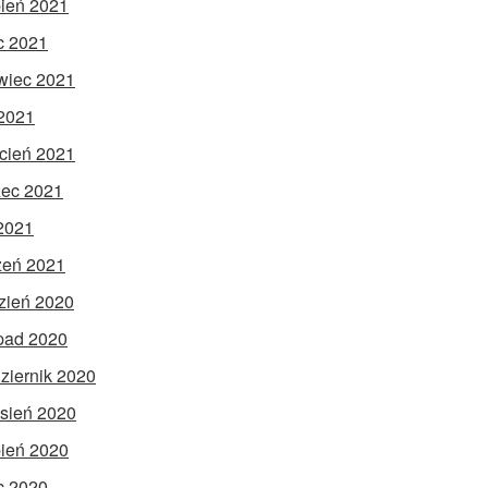
pień 2021
ec 2021
wiec 2021
2021
cień 2021
ec 2021
 2021
zeń 2021
zień 2020
opad 2020
ziernik 2020
sień 2020
pień 2020
ec 2020