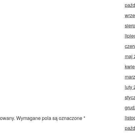
paźd
wrze
sier
lipi
czer
maj 
kwie
marz
luty
styc
grud
list
kowany.
Wymagane pola są oznaczone
*
paźd