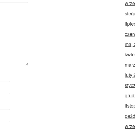
wrze
sier
lipi
czer
maj 
kwie
marz
luty
styc
grud
list
paźd
wrze