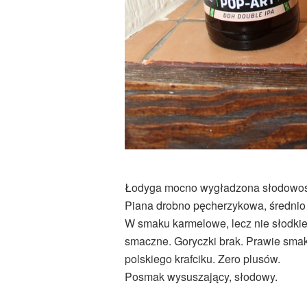
Łodyga mocno wygładzona słodowośc
Piana drobno pęcherzykowa, średnio o
W smaku karmelowe, lecz nie słodkie.
smaczne. Goryczki brak. Prawie smak
polskiego krafciku. Zero plusów.
Posmak wysuszający, słodowy.