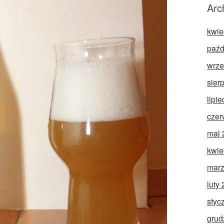
Arc
kwie
paźd
wrze
sier
lipi
czer
maj 
kwie
marz
luty
styc
grud