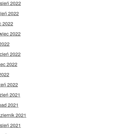
sień 2022
pień 2022
ec 2022
wiec 2022
2022
cień 2022
ec 2022
 2022
zeń 2022
zień 2021
opad 2021
ziernik 2021
sień 2021