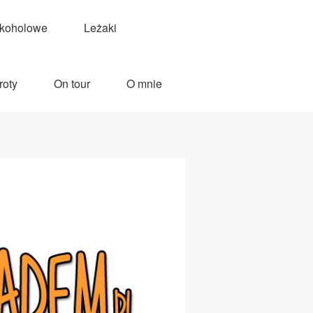
lkoholowe
Leżaki
roty
On tour
O mnie