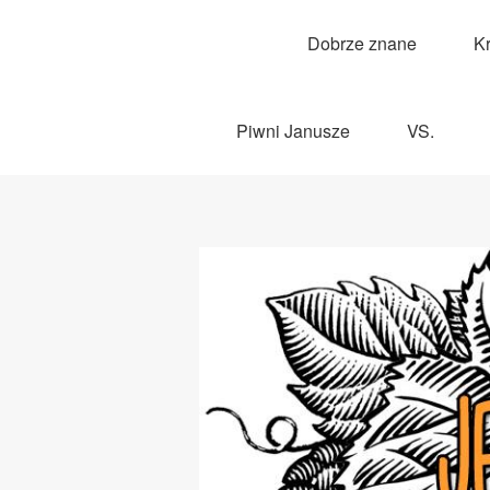
Dobrze znane
K
Piwni Janusze
VS.