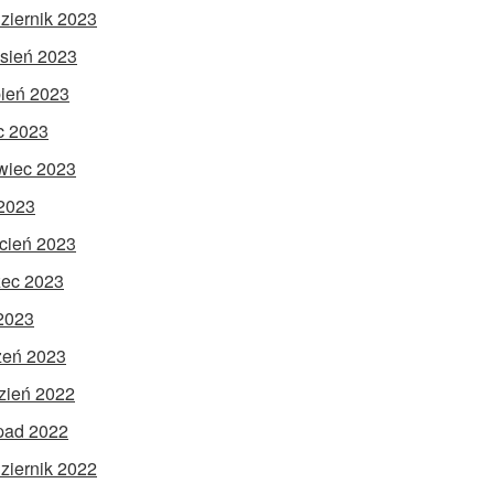
ziernik 2023
sień 2023
pień 2023
ec 2023
wiec 2023
2023
cień 2023
ec 2023
 2023
zeń 2023
zień 2022
opad 2022
ziernik 2022