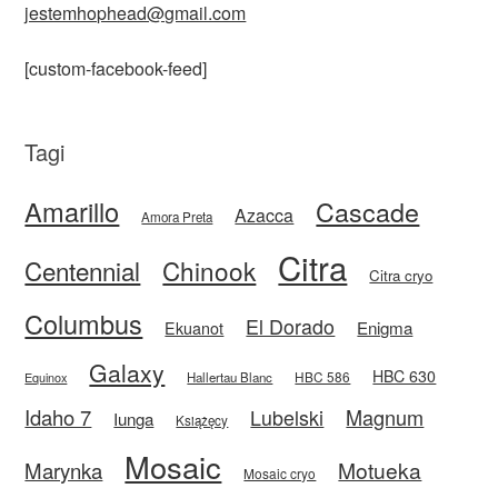
jestemhophead@gmail.com
[custom-facebook-feed]
Tagi
Amarillo
Cascade
Azacca
Amora Preta
Citra
Centennial
Chinook
Citra cryo
Columbus
El Dorado
Enigma
Ekuanot
Galaxy
HBC 630
HBC 586
Equinox
Hallertau Blanc
Idaho 7
Magnum
Lubelski
Iunga
Książęcy
Mosaic
Motueka
Marynka
Mosaic cryo