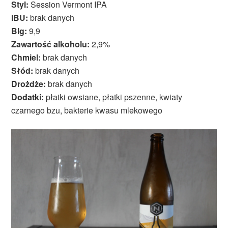
Styl:
Session Vermont IPA
IBU:
brak danych
Blg:
9,9
Zawartość alkoholu:
2,9%
Chmiel:
brak danych
Słód:
brak danych
Drożdże:
brak danych
Dodatki:
płatki owsiane, płatki pszenne, kwiaty
czarnego bzu, bakterie kwasu mlekowego