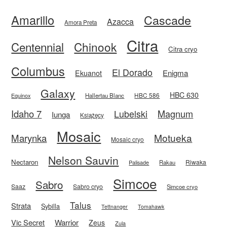
Amarillo
Cascade
Azacca
Amora Preta
Citra
Centennial
Chinook
Citra cryo
Columbus
El Dorado
Enigma
Ekuanot
Galaxy
HBC 630
HBC 586
Equinox
Hallertau Blanc
Idaho 7
Magnum
Lubelski
Iunga
Książęcy
Mosaic
Motueka
Marynka
Mosaic cryo
Nelson Sauvin
Nectaron
Riwaka
Rakau
Palisade
Simcoe
Sabro
Saaz
Sabro cryo
Simcoe cryo
Talus
Strata
Sybilla
Tettnanger
Tomahawk
Vic Secret
Warrior
Zeus
Zula