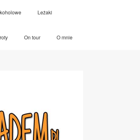
lkoholowe
Leżaki
roty
On tour
O mnie