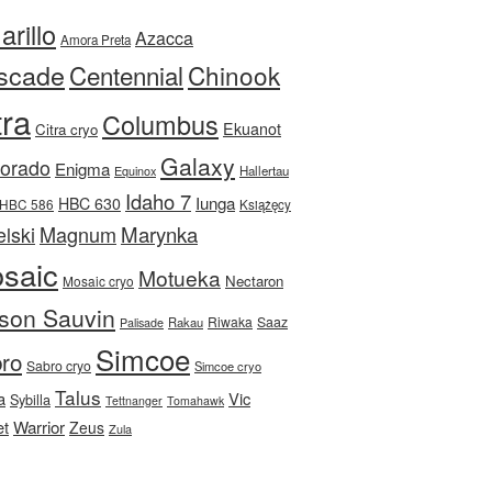
rillo
Azacca
Amora Preta
scade
Centennial
Chinook
tra
Columbus
Ekuanot
Citra cryo
Galaxy
Dorado
Enigma
Equinox
Hallertau
Idaho 7
Iunga
HBC 630
HBC 586
Książęcy
Magnum
Marynka
lski
saic
Motueka
Nectaron
Mosaic cryo
son Sauvin
Riwaka
Saaz
Rakau
Palisade
Simcoe
ro
Sabro cryo
Simcoe cryo
Talus
a
Vic
Sybilla
Tettnanger
Tomahawk
et
Warrior
Zeus
Zula