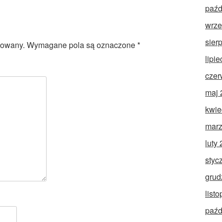
paźd
wrze
sier
kowany.
Wymagane pola są oznaczone
*
lipi
czer
maj 
kwie
marz
luty
styc
grud
list
paźd