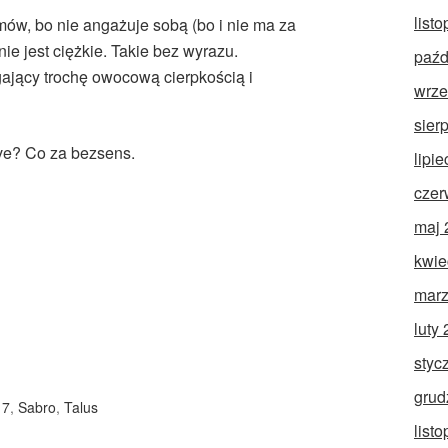
list
mów, bo nie angażuje sobą (bo i nie ma za
ie jest ciężkie. Takie bez wyrazu.
paźd
ający trochę owocową cierpkością i
wrze
sier
ive? Co za bezsens.
lipi
czer
maj 
kwie
marz
luty
styc
grud
 7
,
Sabro
,
Talus
list