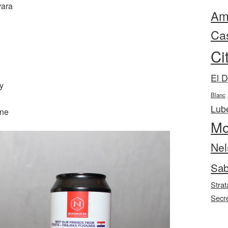
vara
Ama
Ca
Ci
El 
y
Blanc
Lube
nne
Mo
Nel
Sab
Strat
Secr