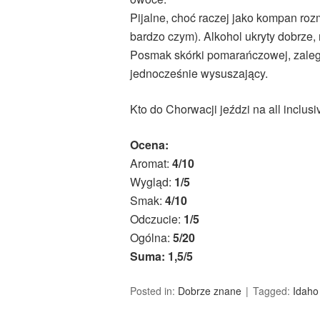
Pijalne, choć raczej jako kompan roz
bardzo czym). Alkohol ukryty dobrze, n
Posmak skórki pomarańczowej, zaleg
jednocześnie wysuszający.
Kto do Chorwacji jeździ na all inclus
Ocena:
Aromat:
4/10
Wygląd:
1/5
Smak:
4/10
Odczucie:
1/5
Ogólna:
5/20
Suma: 1,5/5
Posted in:
Dobrze znane
Tagged:
Idaho