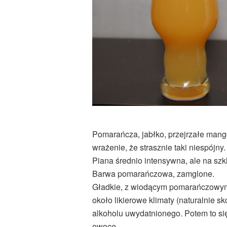
Pomarańcza, jabłko, przejrzałe mang
wrażenie, że strasznie taki niespójny.
Piana średnio intensywna, ale na szk
Barwa pomarańczowa, zamglone.
Gładkie, z wiodącym pomarańczowym
około likierowe klimaty (naturalnie s
alkoholu uwydatnionego. Potem to się
owoce.