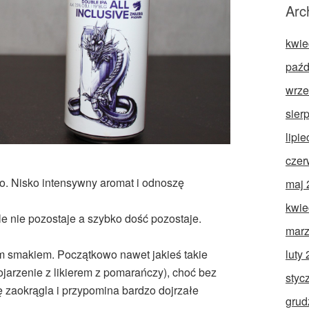
Arc
kwie
paźd
wrze
sier
lipi
czer
o. Nisko intensywny aromat i odnoszę
maj 
kwie
le nie pozostaje a szybko dość pozostaje.
marz
luty
 smakiem. Początkowo nawet jakieś takie
kojarzenie z likierem z pomarańczy), choć bez
styc
 zaokrągla i przypomina bardzo dojrzałe
grud