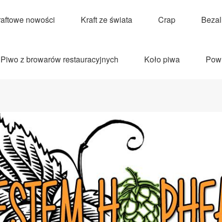
raftowe nowości
Kraft ze świata
Crap
Beza
Piwo z browarów restauracyjnych
Koło piwa
Pow