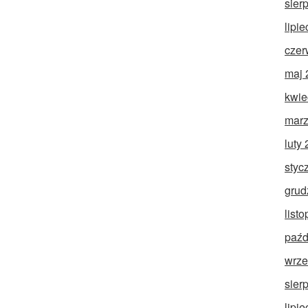
sier
lipi
czer
maj 
kwie
marz
luty
styc
grud
list
paźd
wrze
sier
lipi