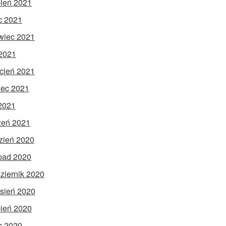
pień 2021
ec 2021
wiec 2021
2021
cień 2021
ec 2021
 2021
zeń 2021
zień 2020
opad 2020
ziernik 2020
sień 2020
pień 2020
ec 2020