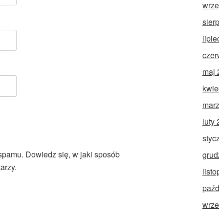
wrze
sier
lipi
czer
maj 
kwie
marz
luty
styc
 spamu.
Dowiedz się, w jaki sposób
grud
arzy.
list
paźd
wrze