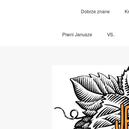
Dobrze znane
K
Piwni Janusze
VS.