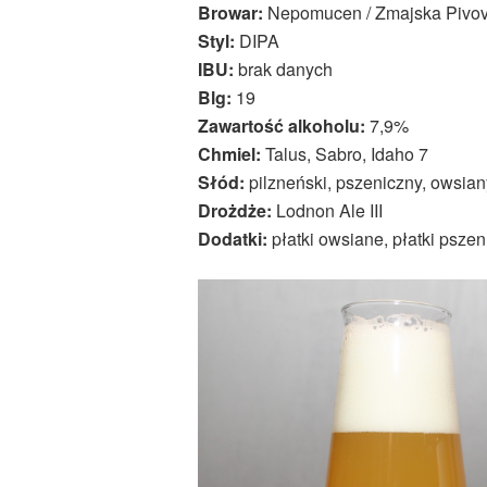
Browar:
Nepomucen / Zmajska Pivo
Styl:
DIPA
IBU:
brak danych
Blg:
19
Zawartość alkoholu:
7,9%
Chmiel:
Talus, Sabro, Idaho 7
Słód:
pilzneński, pszeniczny, owsian
Drożdże:
Lodnon Ale III
Dodatki:
płatki owsiane, płatki psze