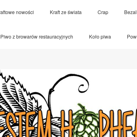
raftowe nowości
Kraft ze świata
Crap
Beza
Piwo z browarów restauracyjnych
Koło piwa
Pow