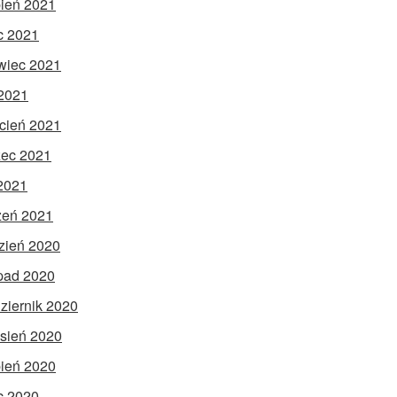
pień 2021
ec 2021
wiec 2021
2021
cień 2021
ec 2021
 2021
zeń 2021
zień 2020
opad 2020
ziernik 2020
sień 2020
pień 2020
ec 2020