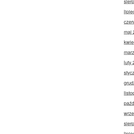
sier
lipi
czer
maj 
kwie
marz
luty
styc
grud
list
paźd
wrze
sier
lipi