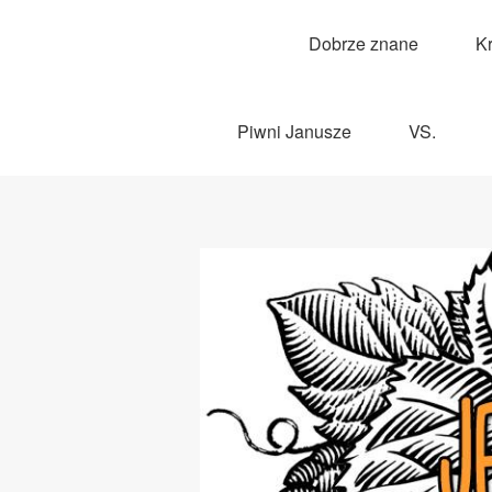
Dobrze znane
K
Piwni Janusze
VS.