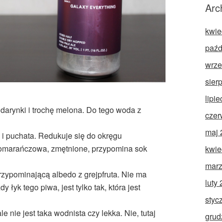
Arc
kwie
paźd
wrze
sier
lipi
darynki i trochę melona. Do tego woda z
czer
maj 
 i puchata. Redukuje się do okręgu
omarańczowa, zmętnione, przypomina sok
kwie
marz
rzypominającą albedo z grejpfruta. Nie ma
luty
 łyk tego piwa, jest tylko tak, która jest
styc
 nie jest taka wodnista czy lekka. Nie, tutaj
grud