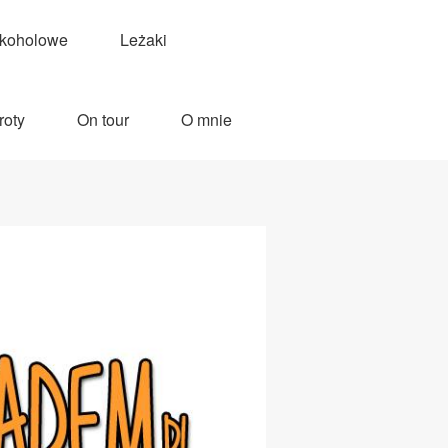
lkoholowe
Leżaki
roty
On tour
O mnie