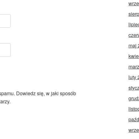
wrze
sier
lipi
czer
maj 
kwie
marz
luty
styc
 spamu.
Dowiedz się, w jaki sposób
grud
arzy.
list
paźd
wrze