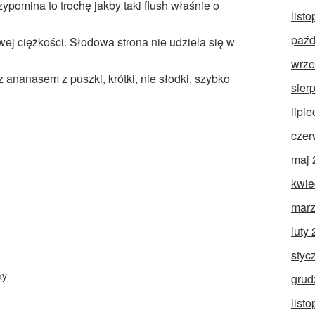
zypomina to trochę jakby taki flush właśnie o
list
paźd
ej ciężkości. Słodowa strona nie udziela się w
wrze
ananasem z puszki, krótki, nie słodki, szybko
sier
lipi
czer
maj 
kwie
marz
luty
styc
xy
grud
list