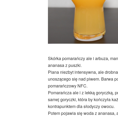
Skórka pomarańczy ale i arbuza, man
ananasa z puszki.
Piana niezbyt intensywna, ale drobna
unoszącego się nad piwem. Barwa p
pomarańczowy NFC.
Pomarańcza ale i z lekką goryczką, p
samej goryczki, która by kończyła każdy
kontrapunktem dla słodyczy owocu.
Potem pojawia się woda z ananasa, ale