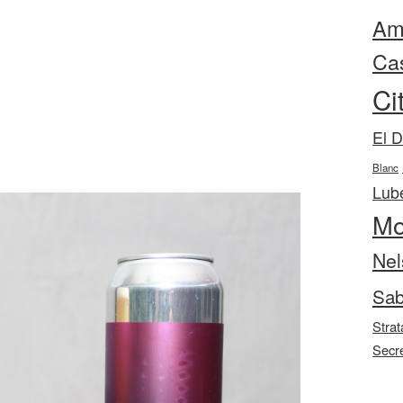
Ama
Ca
Ci
El 
Blanc
Lube
Mo
Nel
Sab
Strat
Secr