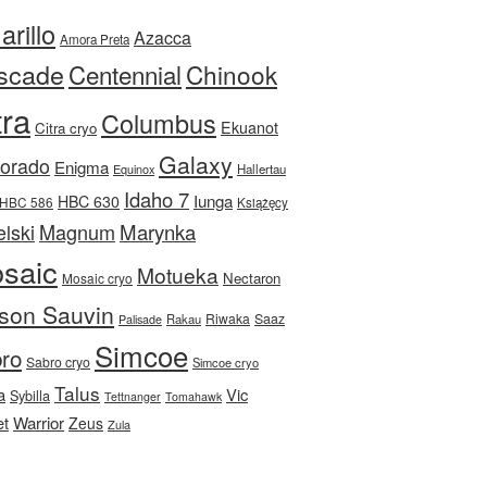
rillo
Azacca
Amora Preta
scade
Centennial
Chinook
tra
Columbus
Ekuanot
Citra cryo
Galaxy
Dorado
Enigma
Equinox
Hallertau
Idaho 7
Iunga
HBC 630
HBC 586
Książęcy
Magnum
Marynka
lski
saic
Motueka
Nectaron
Mosaic cryo
son Sauvin
Riwaka
Saaz
Rakau
Palisade
Simcoe
ro
Sabro cryo
Simcoe cryo
Talus
a
Vic
Sybilla
Tettnanger
Tomahawk
et
Warrior
Zeus
Zula