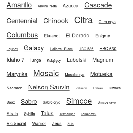
Amarillo
Cascade
Azacca
Amora Preta
Citra
Centennial
Chinook
Citra cryo
Columbus
El Dorado
Enigma
Ekuanot
Galaxy
HBC 630
HBC 586
Equinox
Hallertau Blanc
Idaho 7
Magnum
Lubelski
Iunga
Książęcy
Mosaic
Motueka
Marynka
Mosaic cryo
Nelson Sauvin
Nectaron
Riwaka
Rakau
Palisade
Simcoe
Sabro
Saaz
Sabro cryo
Simcoe cryo
Talus
Strata
Sybilla
Tettnanger
Tomahawk
Vic Secret
Warrior
Zeus
Zula