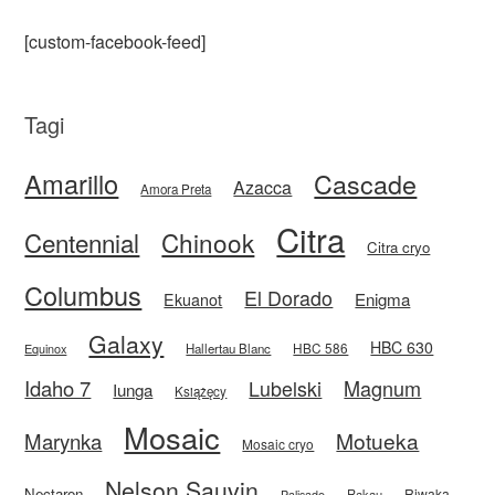
[custom-facebook-feed]
Tagi
Amarillo
Cascade
Azacca
Amora Preta
Citra
Centennial
Chinook
Citra cryo
Columbus
El Dorado
Enigma
Ekuanot
Galaxy
HBC 630
HBC 586
Equinox
Hallertau Blanc
Idaho 7
Magnum
Lubelski
Iunga
Książęcy
Mosaic
Motueka
Marynka
Mosaic cryo
Nelson Sauvin
Nectaron
Riwaka
Rakau
Palisade