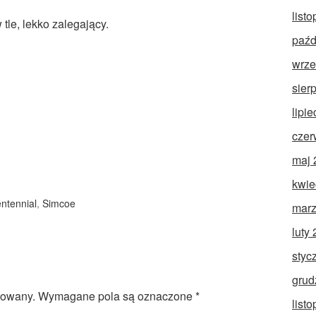
list
tle, lekko zalegający.
paźd
wrze
sier
lipi
czer
maj 
kwie
ntennial
,
Simcoe
marz
luty
styc
grud
kowany.
Wymagane pola są oznaczone
*
list