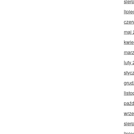
sier
lipi
czer
maj 
kwie
marz
luty
styc
grud
list
paźd
wrze
sier
lipi