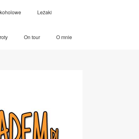
lkoholowe
Leżaki
roty
On tour
O mnie