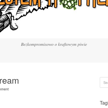
Bezkompromisowo o kraftowym piwie
Dream
mment
Tag