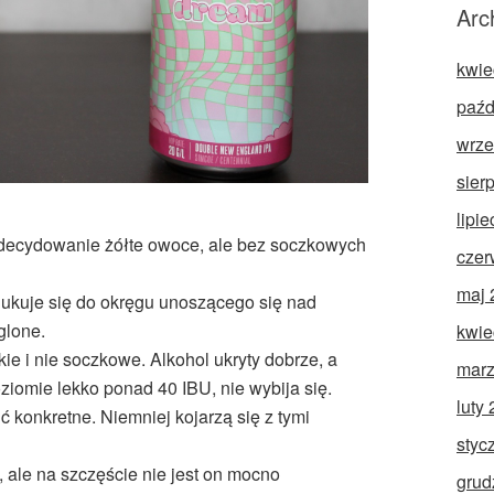
Arc
kwie
paźd
wrze
sier
lipi
Zdecydowanie żółte owoce, ale bez soczkowych
czer
maj 
dukuje się do okręgu unoszącego się nad
glone.
kwie
ie i nie soczkowe. Alkohol ukryty dobrze, a
marz
ziomie lekko ponad 40 IBU, nie wybija się.
luty
ć konkretne. Niemniej kojarzą się z tymi
styc
, ale na szczęście nie jest on mocno
grud