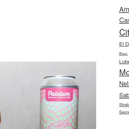
Ama
Ca
Ci
El 
Blanc
Lube
Mo
Nel
Sab
Strat
Secr