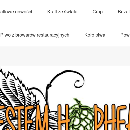
raftowe nowości
Kraft ze świata
Crap
Beza
Piwo z browarów restauracyjnych
Koło piwa
Pow