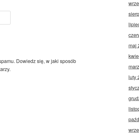
wrze
sier
lipi
czer
maj 
kwie
 spamu.
Dowiedz się, w jaki sposób
marz
arzy.
luty
styc
grud
list
paźd
wrze