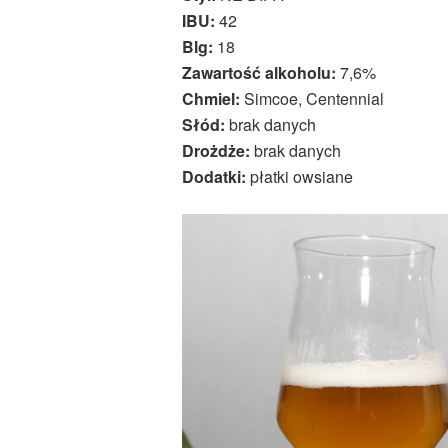
IBU:
42
Blg:
18
Zawartość alkoholu:
7,6%
Chmiel:
Simcoe, Centennial
Słód:
brak danych
Drożdże:
brak danych
Dodatki:
płatki owsiane