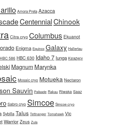
rillo
Azacca
Amora Preta
scade
Centennial
Chinook
tra
Columbus
Ekuanot
Citra cryo
Galaxy
Dorado
Enigma
Equinox
Hallertau
Idaho 7
Iunga
HBC 630
HBC 586
Książęcy
Magnum
Marynka
lski
saic
Motueka
Nectaron
Mosaic cryo
son Sauvin
Riwaka
Saaz
Rakau
Palisade
Simcoe
ro
Sabro cryo
Simcoe cryo
Talus
a
Vic
Sybilla
Tettnanger
Tomahawk
et
Warrior
Zeus
Zula