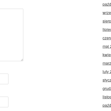
paźd
wrze
sier
lipi
czer
maj 
kwie
marz
luty
styc
grud
list
paźd