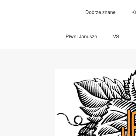
Dobrze znane
K
Piwni Janusze
VS.