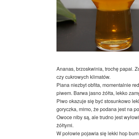
Ananas, brzoskwinia, trochę papai. 
czy cukrowych klimatów.
Piana niezbyt obfita, momentalnie re
piwem. Barwa jasno żółta, lekko zam
Piwo okazuje się być stosunkowo lekk
goryczka, mimo, że podana jest na po
Owoce niby są, ale trudno jest wyłowi
żółtymi.
W połowie pojawia się lekki hop burn