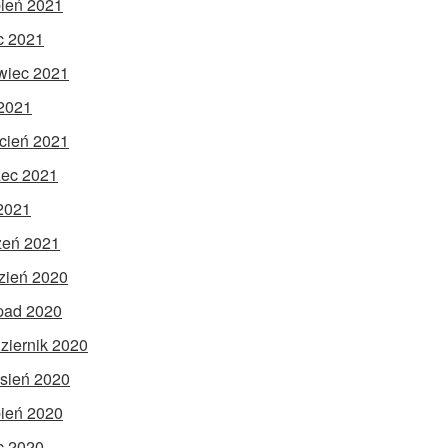
pień 2021
ec 2021
wiec 2021
2021
cień 2021
ec 2021
 2021
zeń 2021
zień 2020
opad 2020
ziernik 2020
sień 2020
pień 2020
ec 2020