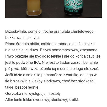
Brzoskwinia, pomelo, trochę granulatu chmielowego.
Lekka wanilia z tyłu.
Piana średnio obfita, całkiem drobna, ale już na szkle
nie zostaje jej dużo. Barwa pomarańczowa, zmętnione.
Piwo okazuje się być dość lekkie i nie do końca czuć, że
jest to podwójne IPA. Nie jest to żaden zarzut, bo fajnie
pić piwa, które w założeniu są mocne ale tego nie czuć.
Jeśli idzie o smak, to pomarańcza z wanilią, do tego w
tle brzoskwinia. Jakby słodkawo, choć bez słodkości
takiej bezpośredniej.
Goryczka nie występuje, niestety.
After taste lekko owocowy, słodkawy, krótki.