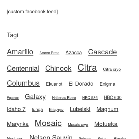
[custom-facebook-feed]
Tagi
Amarillo
Cascade
Azacca
Amora Preta
Citra
Centennial
Chinook
Citra cryo
Columbus
El Dorado
Enigma
Ekuanot
Galaxy
HBC 630
HBC 586
Equinox
Hallertau Blanc
Idaho 7
Magnum
Lubelski
Iunga
Książęcy
Mosaic
Motueka
Marynka
Mosaic cryo
Nelson Sauvin
Nectaron
Riwaka
Rakau
Palisade