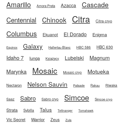
Amarillo
Cascade
Azacca
Amora Preta
Citra
Centennial
Chinook
Citra cryo
Columbus
El Dorado
Enigma
Ekuanot
Galaxy
HBC 630
HBC 586
Equinox
Hallertau Blanc
Idaho 7
Magnum
Lubelski
Iunga
Książęcy
Mosaic
Motueka
Marynka
Mosaic cryo
Nelson Sauvin
Nectaron
Riwaka
Rakau
Palisade
Simcoe
Sabro
Saaz
Sabro cryo
Simcoe cryo
Talus
Strata
Sybilla
Tettnanger
Tomahawk
Vic Secret
Warrior
Zeus
Zula