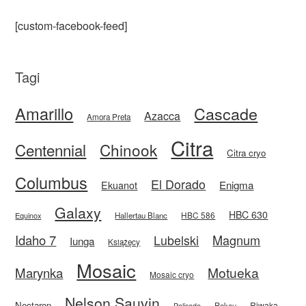
[custom-facebook-feed]
Tagi
Amarillo
Cascade
Azacca
Amora Preta
Citra
Centennial
Chinook
Citra cryo
Columbus
El Dorado
Enigma
Ekuanot
Galaxy
HBC 630
HBC 586
Equinox
Hallertau Blanc
Idaho 7
Magnum
Lubelski
Iunga
Książęcy
Mosaic
Motueka
Marynka
Mosaic cryo
Nelson Sauvin
Nectaron
Riwaka
Rakau
Palisade