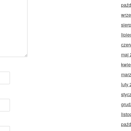
paźd
wrze
sier
lipi
czer
maj 
kwie
marz
luty
styc
grud
list
paźd