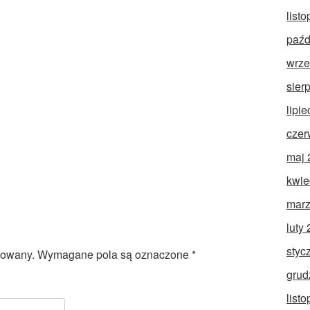
list
paźd
wrze
sier
lipi
czer
maj 
kwie
marz
luty
styc
kowany.
Wymagane pola są oznaczone
*
grud
list