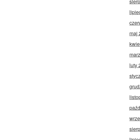
sier
lipi
czer
maj 
kwie
marz
luty
styc
grud
list
paźd
wrze
sier
lipi