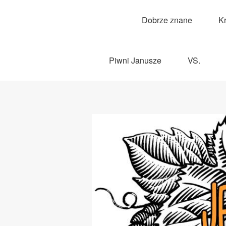
Dobrze znane
K
Piwni Janusze
VS.