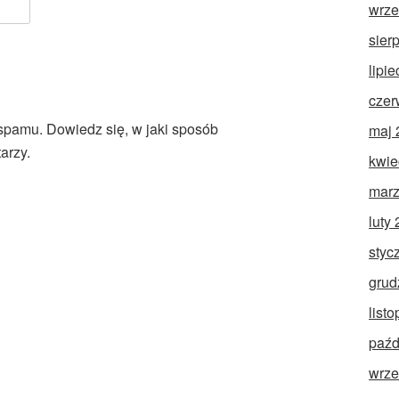
wrze
sier
lipi
czer
 spamu.
Dowiedz się, w jaki sposób
maj 
arzy.
kwie
marz
luty
styc
grud
list
paźd
wrze