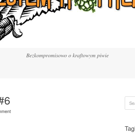
Bezkompromisowo o kraftowym piwie
 #6
mment
Tag