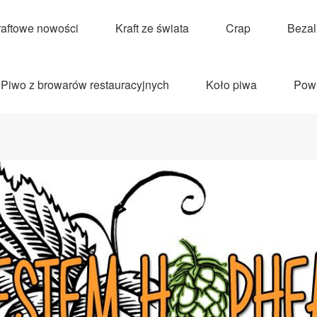
raftowe nowości
Kraft ze świata
Crap
Beza
Piwo z browarów restauracyjnych
Koło piwa
Pow