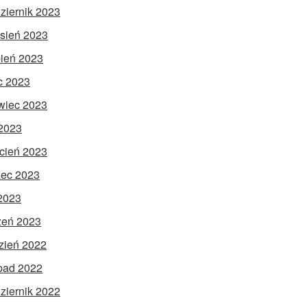
ziernik 2023
sień 2023
pień 2023
ec 2023
wiec 2023
2023
cień 2023
ec 2023
 2023
zeń 2023
zień 2022
opad 2022
ziernik 2022