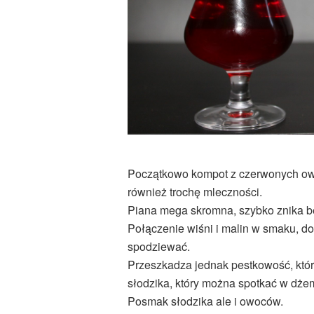
Początkowo kompot z czerwonych ow
również trochę mleczności.
Piana mega skromna, szybko znika b
Połączenie wiśni i malin w smaku, doś
spodziewać.
Przeszkadza jednak pestkowość, któr
słodzika, który można spotkać w dżem
Posmak słodzika ale i owoców.