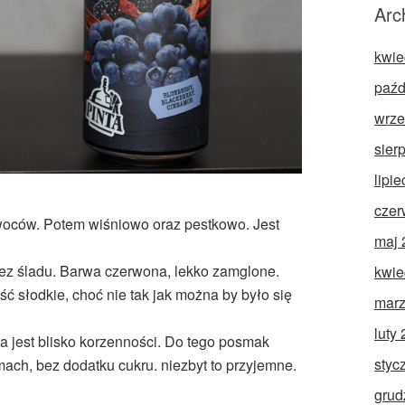
Arc
kwie
paźd
wrze
sier
lipi
czer
oców. Potem wiśniowo oraz pestkowo. Jest
maj 
ez śladu. Barwa czerwona, lekko zamglone.
kwie
ć słodkie, choć nie tak jak można by było się
marz
luty
a jest blisko korzenności. Do tego posmak
styc
ach, bez dodatku cukru. niezbyt to przyjemne.
grud