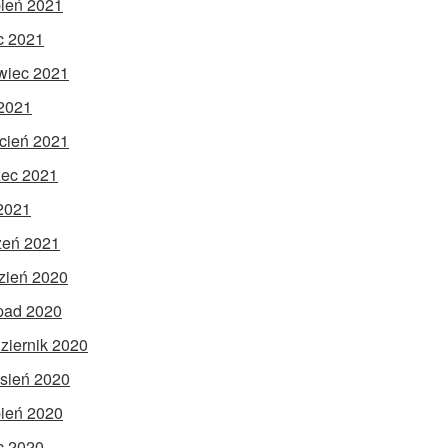
pień 2021
ec 2021
wiec 2021
2021
cień 2021
ec 2021
 2021
zeń 2021
zień 2020
opad 2020
ziernik 2020
sień 2020
pień 2020
ec 2020