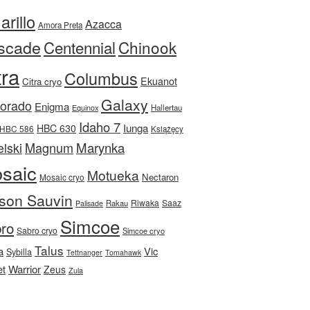
rillo
Azacca
Amora Preta
scade
Centennial
Chinook
tra
Columbus
Ekuanot
Citra cryo
Galaxy
Dorado
Enigma
Equinox
Hallertau
Idaho 7
Iunga
HBC 630
HBC 586
Książęcy
Magnum
Marynka
lski
saic
Motueka
Nectaron
Mosaic cryo
son Sauvin
Riwaka
Saaz
Rakau
Palisade
Simcoe
ro
Sabro cryo
Simcoe cryo
Talus
a
Vic
Sybilla
Tettnanger
Tomahawk
et
Warrior
Zeus
Zula