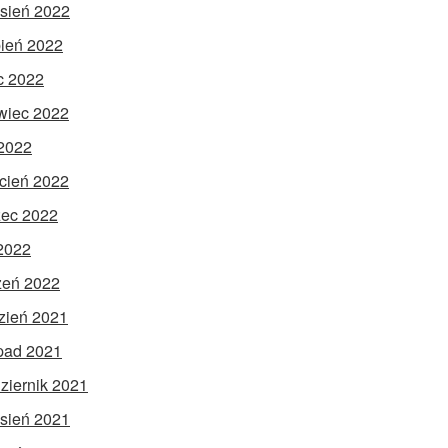
sień 2022
pień 2022
ec 2022
wiec 2022
2022
cień 2022
ec 2022
 2022
zeń 2022
zień 2021
opad 2021
ziernik 2021
sień 2021