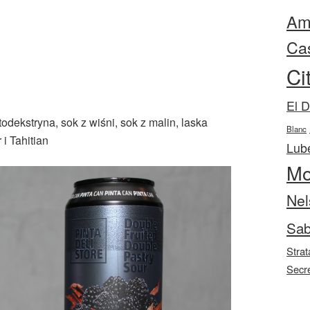
Ama
Ca
Ci
El 
todekstryna, sok z wiśni, sok z malin, laska
Blanc
i Tahitian
Lube
Mo
Nel
Sab
Strat
Secr