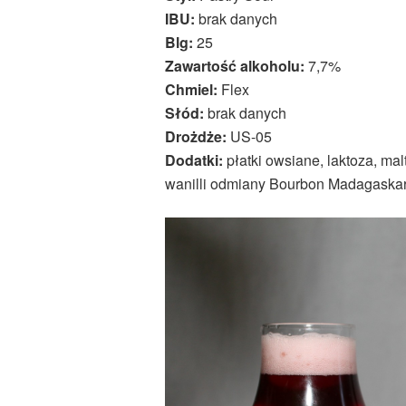
IBU:
brak danych
Blg:
25
Zawartość alkoholu:
7,7%
Chmiel:
Flex
Słód:
brak danych
Drożdże:
US-05
Dodatki:
płatki owsiane, laktoza, mal
wanilli odmiany Bourbon Madagaskar 