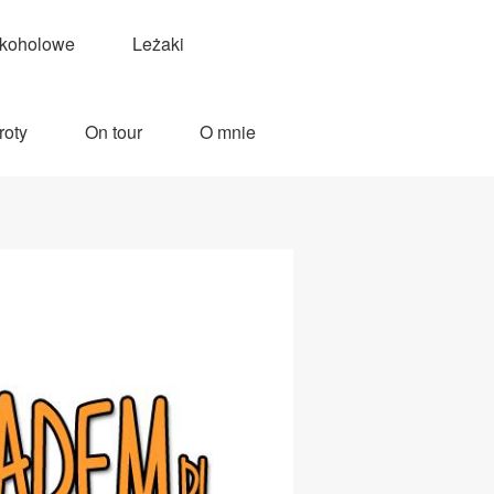
lkoholowe
Leżaki
roty
On tour
O mnie