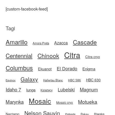
[custom-facebook-feed]
Tagi
Amarillo
Cascade
Azacca
Amora Preta
Citra
Centennial
Chinook
Citra cryo
Columbus
El Dorado
Enigma
Ekuanot
Galaxy
HBC 630
HBC 586
Equinox
Hallertau Blanc
Idaho 7
Magnum
Lubelski
Iunga
Książęcy
Mosaic
Motueka
Marynka
Mosaic cryo
Nelson Sauvin
Nectaron
Riwaka
Rakau
Palisade