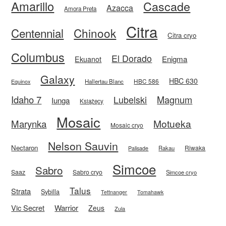
Amarillo
Cascade
Azacca
Amora Preta
Citra
Centennial
Chinook
Citra cryo
Columbus
El Dorado
Enigma
Ekuanot
Galaxy
HBC 630
HBC 586
Equinox
Hallertau Blanc
Idaho 7
Magnum
Lubelski
Iunga
Książęcy
Mosaic
Motueka
Marynka
Mosaic cryo
Nelson Sauvin
Nectaron
Riwaka
Rakau
Palisade
Simcoe
Sabro
Saaz
Sabro cryo
Simcoe cryo
Talus
Strata
Sybilla
Tettnanger
Tomahawk
Vic Secret
Warrior
Zeus
Zula