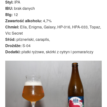
Styl:
IPA
IBU:
brak danych
Blg:
12
Zawartość alkoholu:
4,7%
Chmiel:
Ella, Enigma, Galaxy, HP-016, HPA-033, Topaz,
Vic Secret
Słód:
pilzneński, carapils,
Drożdże:
S-04
Dodatki:
płatki ryżowe, skórki z cytryn i pomarańczy