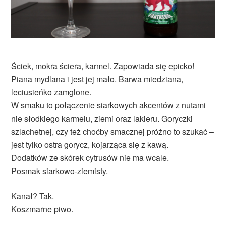
Ściek, mokra ściera, karmel. Zapowiada się epicko!
Piana mydlana i jest jej mało. Barwa miedziana,
leciusieńko zamglone.
W smaku to połączenie siarkowych akcentów z nutami
nie słodkiego karmelu, ziemi oraz lakieru. Goryczki
szlachetnej, czy też choćby smacznej próżno to szukać –
jest tylko ostra gorycz, kojarząca się z kawą.
Dodatków ze skórek cytrusów nie ma wcale.
Posmak siarkowo-ziemisty.
Kanał? Tak.
Koszmarne piwo.