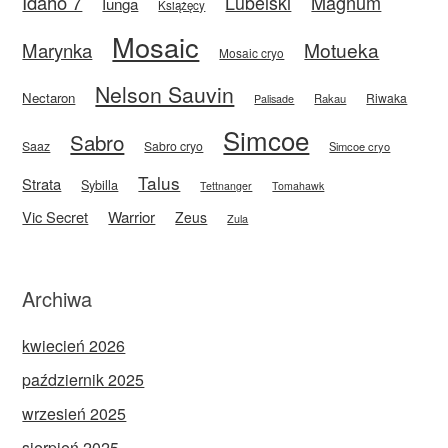
Idaho 7
Magnum
Lubelski
Iunga
Książęcy
Mosaic
Motueka
Marynka
Mosaic cryo
Nelson Sauvin
Nectaron
Riwaka
Rakau
Palisade
Simcoe
Sabro
Saaz
Sabro cryo
Simcoe cryo
Talus
Strata
Sybilla
Tettnanger
Tomahawk
Vic Secret
Warrior
Zeus
Zula
Archiwa
kwiecień 2026
październik 2025
wrzesień 2025
sierpień 2025