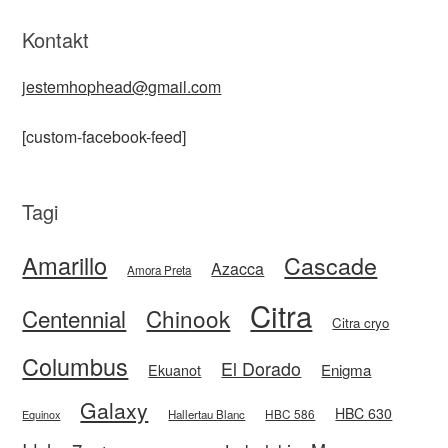
Kontakt
jestemhophead@gmail.com
[custom-facebook-feed]
Tagi
Amarillo
Cascade
Azacca
Amora Preta
Citra
Centennial
Chinook
Citra cryo
Columbus
El Dorado
Enigma
Ekuanot
Galaxy
HBC 630
HBC 586
Equinox
Hallertau Blanc