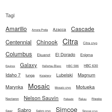
Tagi
Amarillo
Cascade
Azacca
Amora Preta
Citra
Centennial
Chinook
Citra cryo
Columbus
El Dorado
Enigma
Ekuanot
Galaxy
HBC 630
HBC 586
Equinox
Hallertau Blanc
Idaho 7
Magnum
Lubelski
Iunga
Książęcy
Mosaic
Motueka
Marynka
Mosaic cryo
Nelson Sauvin
Nectaron
Riwaka
Rakau
Palisade
Simcoe
Sabro
Saaz
Sabro cryo
Simcoe cryo