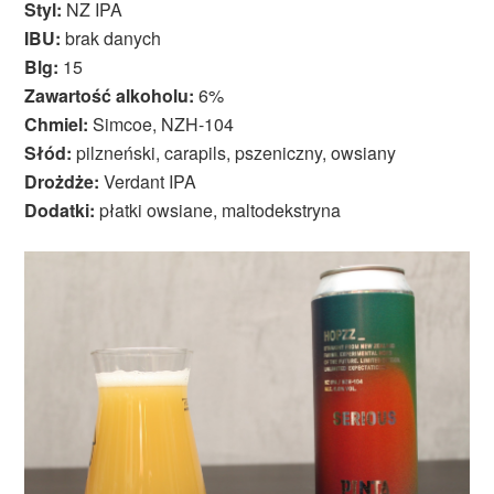
Styl:
NZ IPA
IBU:
brak danych
Blg:
15
Zawartość alkoholu:
6%
Chmiel:
Simcoe, NZH-104
Słód:
pilzneński, carapils, pszeniczny, owsiany
Drożdże:
Verdant IPA
Dodatki:
płatki owsiane, maltodekstryna