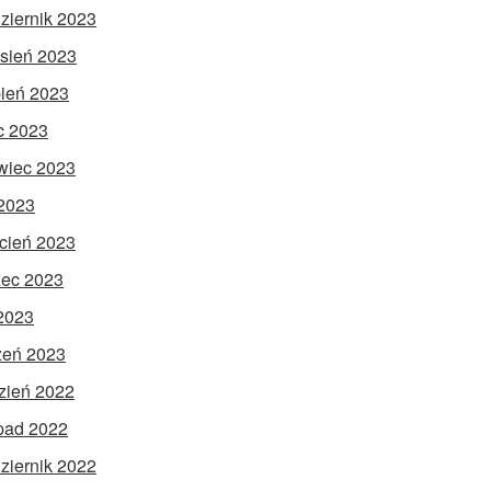
ziernik 2023
sień 2023
pień 2023
ec 2023
wiec 2023
2023
cień 2023
ec 2023
 2023
zeń 2023
zień 2022
opad 2022
ziernik 2022