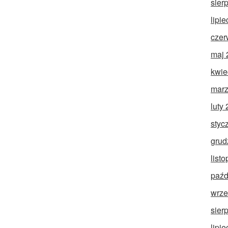
sier
lipi
czer
maj 
kwie
marz
luty
styc
grud
list
paźd
wrze
sier
lipi