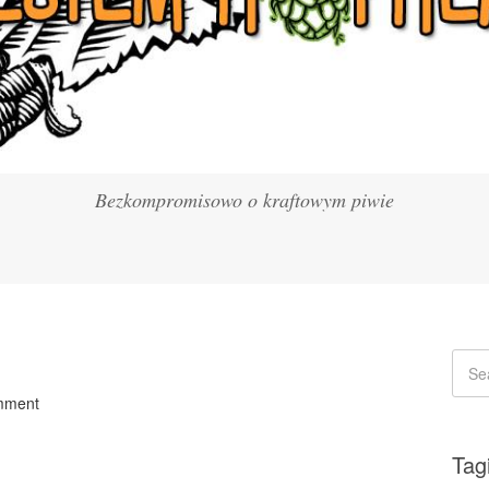
Bezkompromisowo o kraftowym piwie
mment
Tag