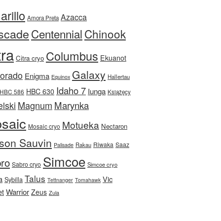
rillo
Azacca
Amora Preta
scade
Centennial
Chinook
tra
Columbus
Ekuanot
Citra cryo
Galaxy
Dorado
Enigma
Equinox
Hallertau
Idaho 7
Iunga
HBC 630
HBC 586
Książęcy
Magnum
Marynka
lski
saic
Motueka
Nectaron
Mosaic cryo
son Sauvin
Riwaka
Saaz
Rakau
Palisade
Simcoe
ro
Sabro cryo
Simcoe cryo
Talus
a
Vic
Sybilla
Tettnanger
Tomahawk
et
Warrior
Zeus
Zula