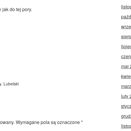
list
jak do tej pory.
paźd
wrze
sier
lipi
czer
maj 
kwie
y
,
Lubelski
marz
luty
styc
grud
kowany.
Wymagane pola są oznaczone
*
list