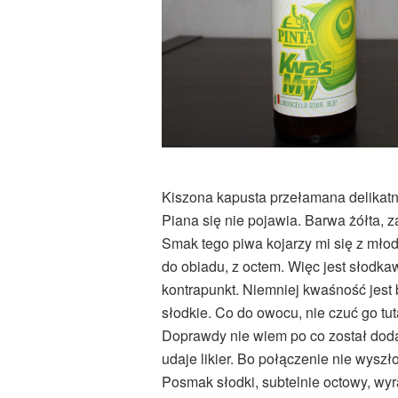
Kiszona kapusta przełamana delikatni
Piana się nie pojawia. Barwa żółta, 
Smak tego piwa kojarzy mi się z mło
do obiadu, z octem. Więc jest słodka
kontrapunkt. Niemniej kwaśność jest 
słodkie. Co do owocu, nie czuć go tut
Doprawdy nie wiem po co został dodany
udaje likier. Bo połączenie nie wyszło
Posmak słodki, subtelnie octowy, wyr