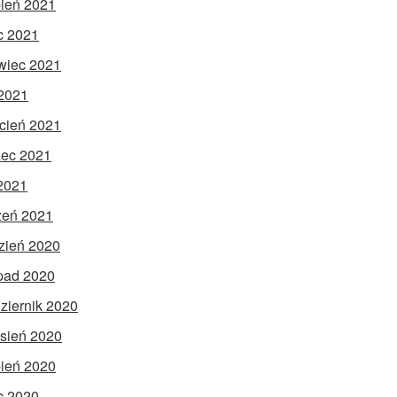
pień 2021
ec 2021
wiec 2021
2021
cień 2021
ec 2021
 2021
zeń 2021
zień 2020
opad 2020
ziernik 2020
sień 2020
pień 2020
ec 2020