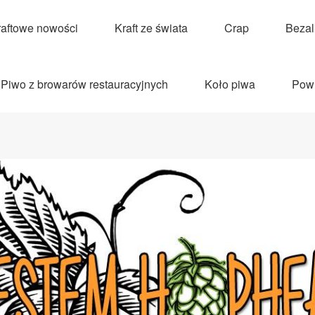
raftowe nowości
Kraft ze świata
Crap
Beza
Piwo z browarów restauracyjnych
Koło piwa
Pow