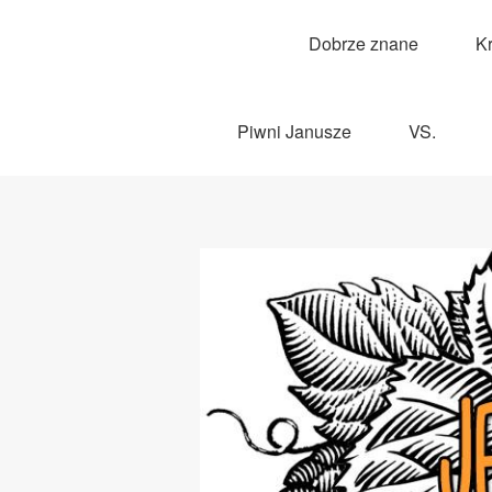
Dobrze znane
K
Piwni Janusze
VS.