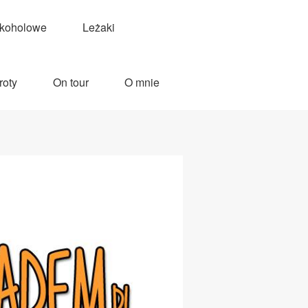
lkoholowe
Leżaki
roty
On tour
O mnie