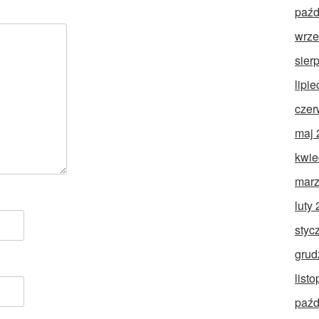
paźd
wrze
sier
lipi
czer
maj 
kwie
marz
luty
styc
grud
list
paźd