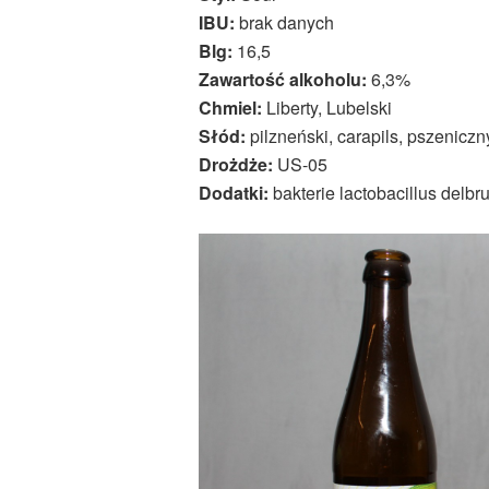
IBU:
brak danych
Blg:
16,5
Zawartość alkoholu:
6,3%
Chmiel:
Liberty, Lubelski
Słód:
pilzneński, carapils, pszeniczn
Drożdże:
US-05
Dodatki:
bakterie lactobacillus delbrue