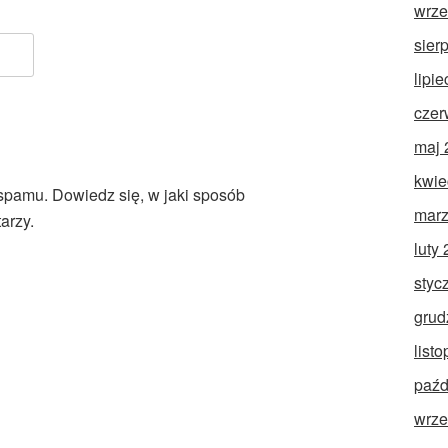
wrze
sier
lipi
czer
maj 
kwie
 spamu.
Dowiedz się, w jaki sposób
marz
arzy.
luty
styc
grud
list
paźd
wrze