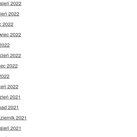
sień 2022
pień 2022
ec 2022
wiec 2022
2022
cień 2022
ec 2022
 2022
zeń 2022
zień 2021
opad 2021
ziernik 2021
sień 2021