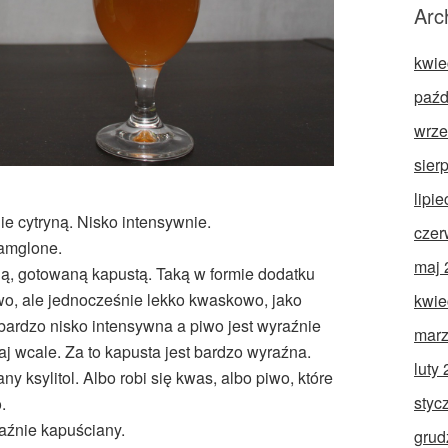
Arc
kwie
paźd
wrze
sier
lipi
e cytryną. Nisko intensywnie.
czer
zamglone.
maj 
dą, gotowaną kapustą. Taką w formie dodatku
wo, ale jednocześnie lekko kwaskowo, jako
kwie
bardzo nisko intensywna a piwo jest wyraźnie
marz
aj wcale. Za to kapusta jest bardzo wyraźna.
luty
 ksylitol. Albo robi się kwas, albo piwo, które
styc
.
aźnie kapuściany.
grud