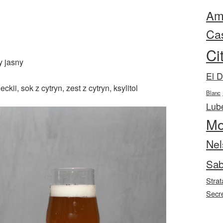
Ama
Ca
Ci
y jasny
El 
ckii, sok z cytryn, zest z cytryn, ksylitol
Blanc
Lube
Mo
Nel
Sab
Strat
Secr