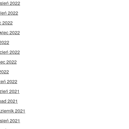
sień 2022
pień 2022
ec 2022
wiec 2022
2022
cień 2022
ec 2022
 2022
zeń 2022
zień 2021
opad 2021
ziernik 2021
sień 2021