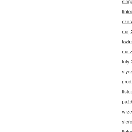
sier
lipi
czer
maj 
kwie
marz
luty
styc
grud
list
paźd
wrze
sier
lipi