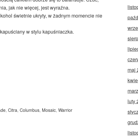
list
nia, jak nie więcej, jest wyraźna.
Alkohol świetnie ukryty, w żadnym momencie nie
paźd
wrze
kapuściany w stylu kapuśniaczka.
sier
lipi
czer
maj 
kwie
marz
luty
ade
,
Citra
,
Columbus
,
Mosaic
,
Warrior
styc
grud
list