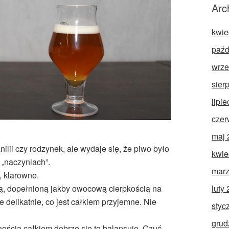
Arc
kwie
paźd
wrze
sier
lipi
czer
maj 
nilii czy rodzynek, ale wydaje się, że piwo było
kwie
 „naczyniach”.
marz
 klarowne.
luty
, dopełnioną jakby owocową cierpkością na
 delikatnie, co jest całkiem przyjemne. Nie
styc
grud
ością całkiem dobrze się to balansuje. Czuć,