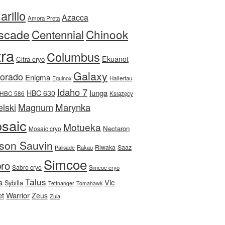
rillo
Azacca
Amora Preta
scade
Centennial
Chinook
tra
Columbus
Ekuanot
Citra cryo
Galaxy
Dorado
Enigma
Equinox
Hallertau
Idaho 7
Iunga
HBC 630
HBC 586
Książęcy
Magnum
Marynka
lski
saic
Motueka
Nectaron
Mosaic cryo
son Sauvin
Riwaka
Saaz
Rakau
Palisade
Simcoe
ro
Sabro cryo
Simcoe cryo
Talus
a
Vic
Sybilla
Tettnanger
Tomahawk
et
Warrior
Zeus
Zula