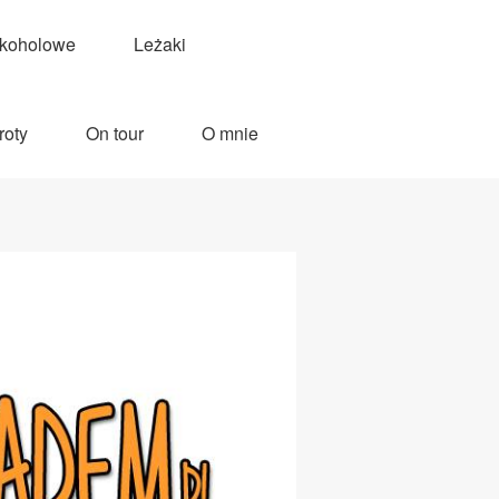
lkoholowe
Leżaki
roty
On tour
O mnie