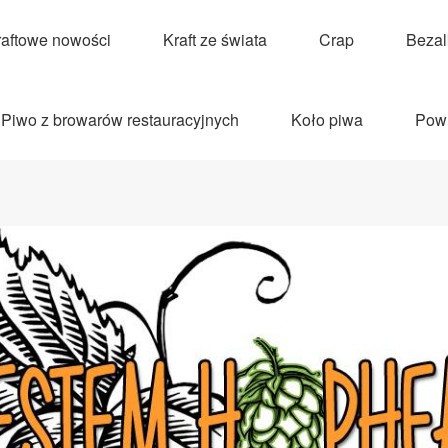
raftowe nowości
Kraft ze świata
Crap
Beza
Piwo z browarów restauracyjnych
Koło piwa
Pow