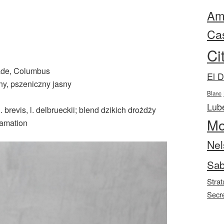
Ama
Ca
Ci
cade, Columbus
El 
ny, pszeniczny jasny
Blanc
Lube
l. brevis, l. delbrueckii; blend dzikich drożdży
Mo
amation
Nel
Sab
Strat
Secr