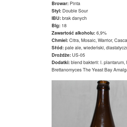
Browar:
Pinta
Styl:
Double Sour
IBU:
brak danych
Blg:
18
Zawartość alkoholu:
6,9%
Chmiel:
Citra, Mosaic, Warrior, Cas
Słód:
pale ale, wiedeński, diastatycz
Drożdże:
US-05
Dodatki:
blend bakterii: l. plantarum, 
Brettanomyces The Yeast Bay Amalg