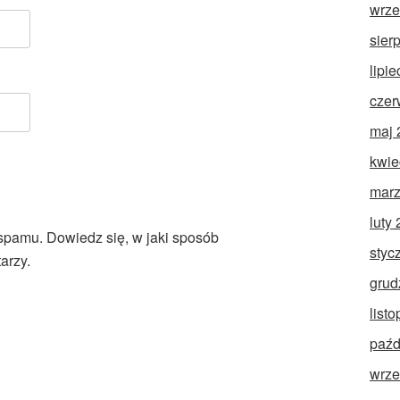
wrze
sier
lipi
czer
maj 
kwie
marz
luty
 spamu.
Dowiedz się, w jaki sposób
styc
arzy.
grud
list
paźd
wrze