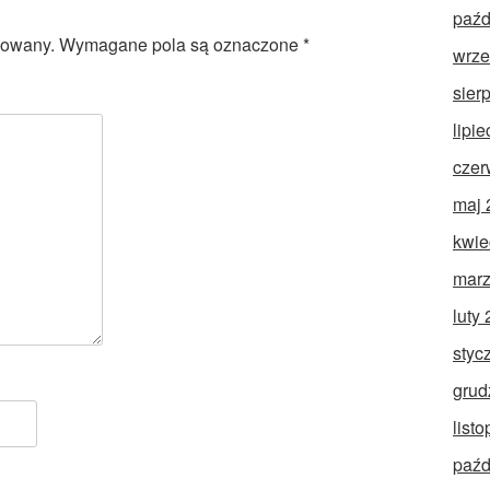
paźd
kowany.
Wymagane pola są oznaczone
*
wrze
sier
lipi
czer
maj 
kwie
marz
luty
styc
grud
list
paźd