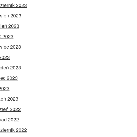
ziernik 2023
sień 2023
pień 2023
ec 2023
wiec 2023
2023
cień 2023
ec 2023
 2023
zeń 2023
zień 2022
opad 2022
ziernik 2022