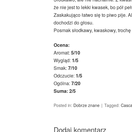
że nie jest to lekki kwasek, bo pół peł
Zaskakująco łatwo się to piwo pije. 
dochodzi do głosu.
Posmak słodkawy, kwaskowy, trochę 
Ocena:
Aromat:
5/10
Wygląd:
1/5
Smak:
7/10
Odczucie:
1/5
Ogólna:
7/20
Suma: 2/5
Posted in:
Dobrze znane
Tagged:
Casc
Dodaj komentarz