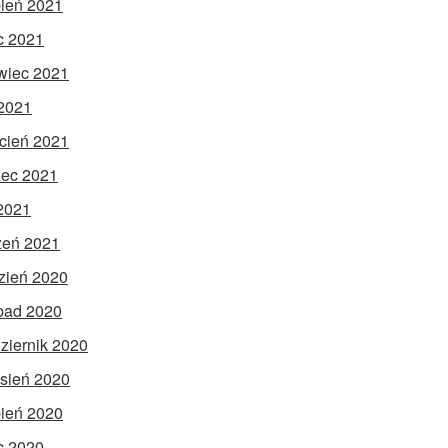
pień 2021
ec 2021
wiec 2021
2021
cień 2021
ec 2021
 2021
zeń 2021
zień 2020
opad 2020
ziernik 2020
sień 2020
pień 2020
ec 2020