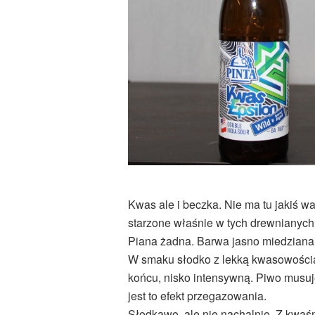
Kwas ale i beczka. Nie ma tu jakiś wa
starzone właśnie w tych drewnianych
Piana żadna. Barwa jasno miedziana,
W smaku słodko z lekką kwasowością
końcu, nisko intensywną. Piwo musuje
jest to efekt przegazowania.
Słodkawo, ale nie nachalnie. Z kwaśn