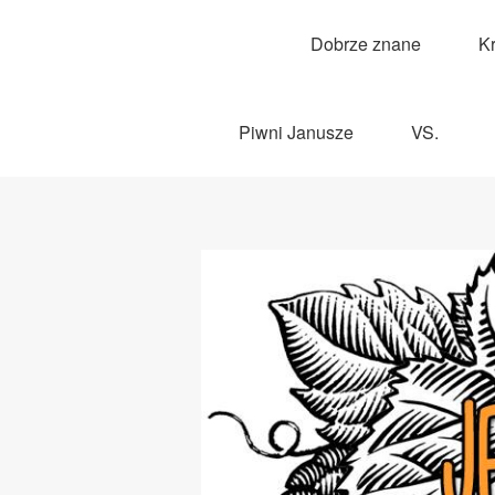
Dobrze znane
K
Piwni Janusze
VS.