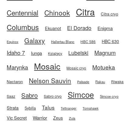
Citra
Centennial
Chinook
Citra cryo
Columbus
El Dorado
Enigma
Ekuanot
Galaxy
HBC 630
HBC 586
Equinox
Hallertau Blanc
Idaho 7
Magnum
Lubelski
Iunga
Książęcy
Mosaic
Motueka
Marynka
Mosaic cryo
Nelson Sauvin
Nectaron
Riwaka
Rakau
Palisade
Simcoe
Sabro
Saaz
Sabro cryo
Simcoe cryo
Talus
Strata
Sybilla
Tettnanger
Tomahawk
Vic Secret
Warrior
Zeus
Zula