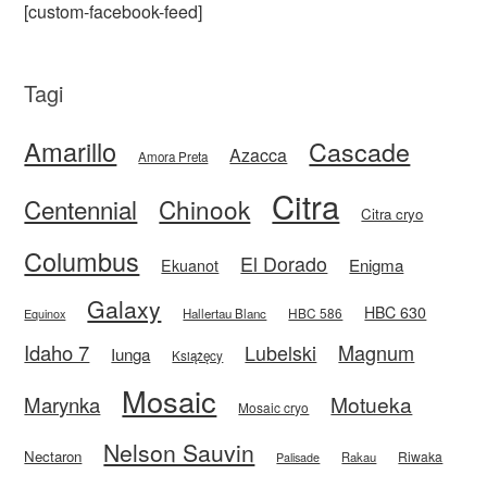
[custom-facebook-feed]
Tagi
Amarillo
Cascade
Azacca
Amora Preta
Citra
Centennial
Chinook
Citra cryo
Columbus
El Dorado
Enigma
Ekuanot
Galaxy
HBC 630
HBC 586
Equinox
Hallertau Blanc
Idaho 7
Magnum
Lubelski
Iunga
Książęcy
Mosaic
Motueka
Marynka
Mosaic cryo
Nelson Sauvin
Nectaron
Riwaka
Rakau
Palisade