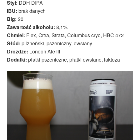
Styl:
DDH DIPA
IBU:
brak danych
Blg:
20
Zawartość alkoholu:
8,1%
Chmiel:
Flex, Citra, Strata, Columbus cryo, HBC 472
Słód:
pilzneński, pszeniczny, owsiany
Drożdże:
London Ale III
Dodatki:
płatki pszeniczne, płatki owsiane, laktoza