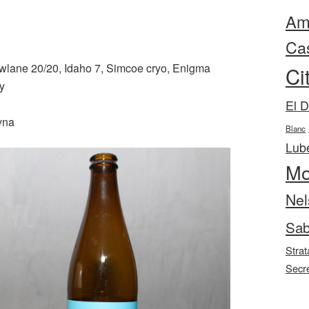
Ama
Ca
wlane 20/20, Idaho 7, Simcoe cryo, Enigma
Ci
y
El 
yna
Blanc
Lube
Mo
Nel
Sab
Strat
Secr