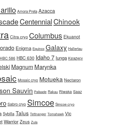
rillo
Azacca
Amora Preta
scade
Centennial
Chinook
tra
Columbus
Ekuanot
Citra cryo
Galaxy
Dorado
Enigma
Equinox
Hallertau
Idaho 7
Iunga
HBC 630
HBC 586
Książęcy
Magnum
Marynka
lski
saic
Motueka
Nectaron
Mosaic cryo
son Sauvin
Riwaka
Saaz
Rakau
Palisade
Simcoe
ro
Sabro cryo
Simcoe cryo
Talus
a
Vic
Sybilla
Tettnanger
Tomahawk
et
Warrior
Zeus
Zula