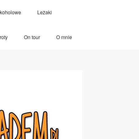
lkoholowe
Leżaki
roty
On tour
O mnie