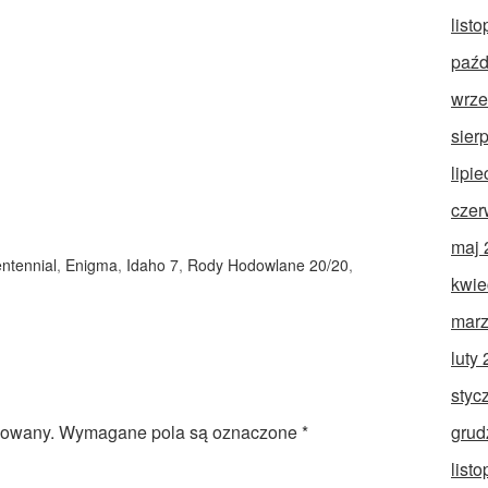
list
paźd
wrze
sier
lipi
czer
maj 
ntennial
,
Enigma
,
Idaho 7
,
Rody Hodowlane 20/20
,
kwie
marz
luty
styc
grud
kowany.
Wymagane pola są oznaczone
*
list