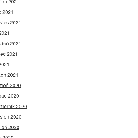
pień 2021
ec 2021
wiec 2021
2021
cień 2021
ec 2021
 2021
zeń 2021
zień 2020
opad 2020
ziernik 2020
sień 2020
pień 2020
ec 2020