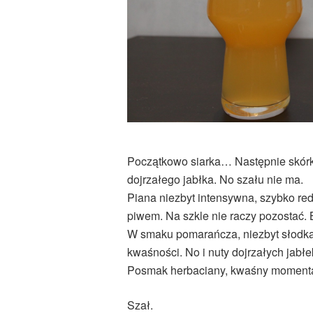
Początkowo siarka… Następnie skórk
dojrzałego jabłka. No szału nie ma.
Piana niezbyt intensywna, szybko re
piwem. Na szkle nie raczy pozostać. 
W smaku pomarańcza, niezbyt słodka
kwaśności. No i nuty dojrzałych jabłe
Posmak herbaciany, kwaśny moment
Szał.