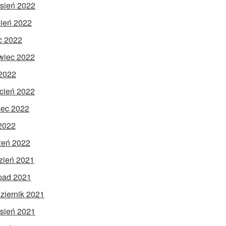
sień 2022
pień 2022
ec 2022
wiec 2022
2022
cień 2022
ec 2022
 2022
zeń 2022
zień 2021
opad 2021
ziernik 2021
sień 2021