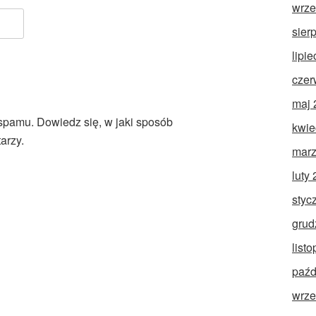
wrze
sier
lipi
czer
maj 
 spamu.
Dowiedz się, w jaki sposób
kwie
arzy.
marz
luty
styc
grud
list
paźd
wrze