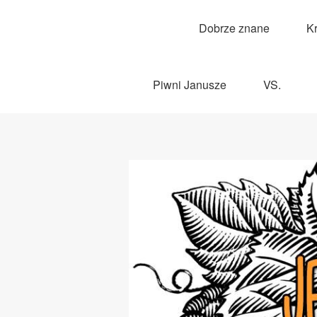
Dobrze znane
K
Piwni Janusze
VS.