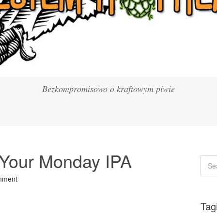
Bezkompromisowo o kraftowym piwie
s Your Monday IPA
mment
Tag