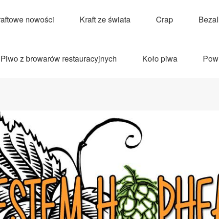
raftowe nowości
Kraft ze świata
Crap
Beza
Piwo z browarów restauracyjnych
Koło piwa
Pow