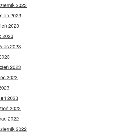
ziernik 2023
sień 2023
pień 2023
ec 2023
wiec 2023
2023
cień 2023
ec 2023
 2023
zeń 2023
zień 2022
opad 2022
ziernik 2022