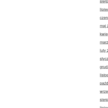
sier
lipi
czer
maj 
kwie
marz
luty
styc
grud
list
paźd
wrze
sier
lipi