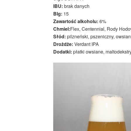
IBU:
brak danych
Blg:
15
Zawartość alkoholu:
6%
Chmiel:
Flex, Centennial, Rody Hodo
Słód:
pilzneński, pszeniczny, owsian
Drożdże:
Verdant IPA
Dodatki:
płatki owsiane, maltodekstr