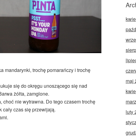
Arc
kwie
paźd
wrze
sier
lipi
a mandarynki, trochę pomarańczy i trochę
czer
maj 
dukuje się do okręgu unoszącego się nad
kwie
Barwa żółta, zamglone.
marz
, choć nie wytrawna. Do tego czasem trochę
k cały czas się przewijają.
luty
ami.
styc
grud