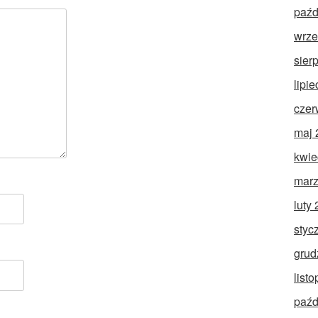
paźd
wrze
sier
lipi
czer
maj 
kwie
marz
luty
styc
grud
list
paźd