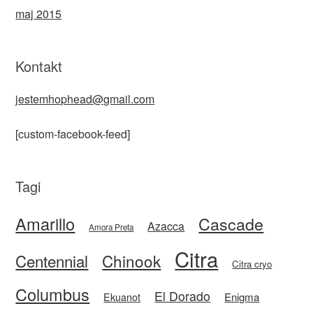
maj 2015
Kontakt
jestemhophead@gmail.com
[custom-facebook-feed]
Tagi
Amarillo
Cascade
Azacca
Amora Preta
Citra
Centennial
Chinook
Citra cryo
Columbus
El Dorado
Enigma
Ekuanot