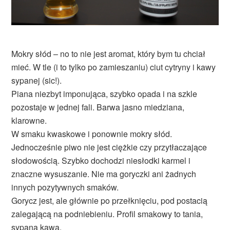
Mokry słód – no to nie jest aromat, który bym tu chciał
mieć. W tle (i to tylko po zamieszaniu) ciut cytryny i kawy
sypanej (sic!).
Piana niezbyt imponująca, szybko opada i na szkle
pozostaje w jednej fali. Barwa jasno miedziana,
klarowne.
W smaku kwaskowe i ponownie mokry słód.
Jednocześnie piwo nie jest ciężkie czy przytłaczające
słodowością. Szybko dochodzi niesłodki karmel i
znaczne wysuszanie. Nie ma goryczki ani żadnych
innych pozytywnych smaków.
Gorycz jest, ale głównie po przełknięciu, pod postacią
zalegającą na podniebieniu. Profil smakowy to tania,
sypana kawa.