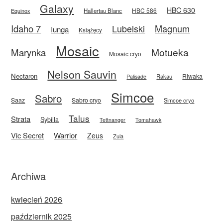
Galaxy
HBC 630
HBC 586
Equinox
Hallertau Blanc
Idaho 7
Magnum
Lubelski
Iunga
Książęcy
Mosaic
Motueka
Marynka
Mosaic cryo
Nelson Sauvin
Nectaron
Riwaka
Rakau
Palisade
Simcoe
Sabro
Saaz
Sabro cryo
Simcoe cryo
Talus
Strata
Sybilla
Tettnanger
Tomahawk
Vic Secret
Warrior
Zeus
Zula
Archiwa
kwiecień 2026
październik 2025