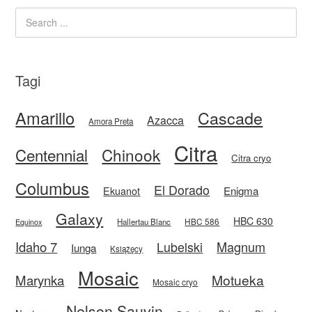
Tagi
Amarillo
Cascade
Azacca
Amora Preta
Citra
Centennial
Chinook
Citra cryo
Columbus
El Dorado
Enigma
Ekuanot
Galaxy
HBC 630
HBC 586
Equinox
Hallertau Blanc
Idaho 7
Magnum
Lubelski
Iunga
Książęcy
Mosaic
Motueka
Marynka
Mosaic cryo
Nelson Sauvin