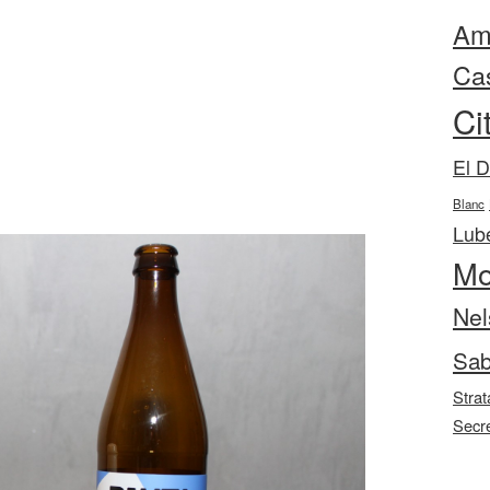
Ama
Ca
Ci
El 
Blanc
Lube
Mo
Nel
Sab
Strat
Secr