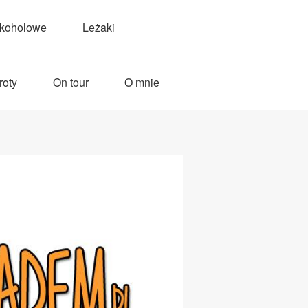
lkoholowe
Leżaki
roty
On tour
O mnie