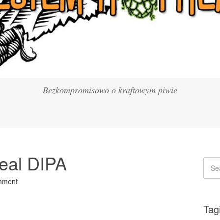
Bezkompromisowo o kraftowym piwie
eal DIPA
mment
Tag