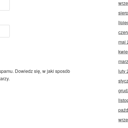
wrze
sier
lipi
czer
maj 
kwie
marz
luty
 spamu.
Dowiedz się, w jaki sposób
arzy.
styc
grud
list
paźd
wrze