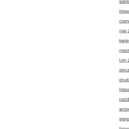
sier
lipi
czer
maj 
kwie
marz
luty
styc
grud
list
paźd
wrze
sier
lipi