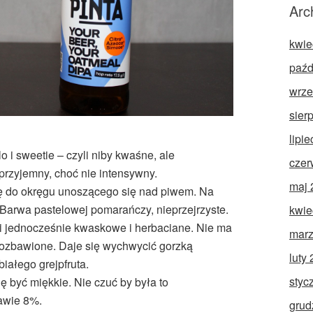
Arc
kwie
paźd
wrze
sier
lipi
o i sweetie – czyli niby kwaśne, ale
czer
przyjemny, choć nie intensywny.
maj 
ię do okręgu unoszącego się nad piwem. Na
 Barwa pastelowej pomarańczy, nieprzejrzyste.
kwie
i jednocześnie kwaskowe i herbaciane. Nie ma
marz
 pozbawione. Daje się wychwycić gorzką
luty
białego grejpfruta.
styc
ę być miękkie. Nie czuć by była to
rawie 8%.
grud