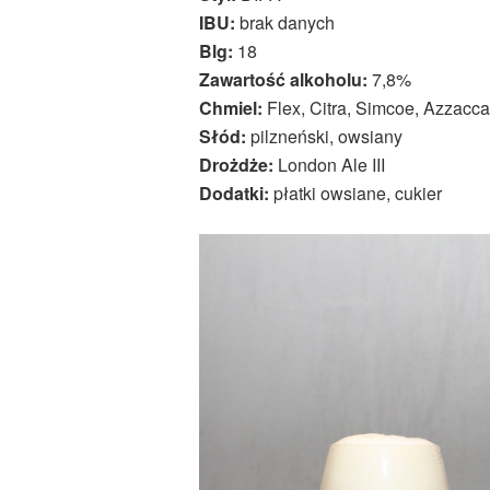
IBU:
brak danych
Blg:
18
Zawartość alkoholu:
7,8%
Chmiel:
Flex, Citra, Simcoe, Azzacca
Słód:
pilzneński, owsiany
Drożdże:
London Ale III
Dodatki:
płatki owsiane, cukier