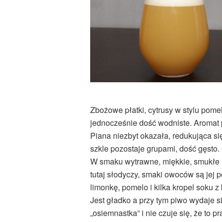
Zbożowe płatki, cytrusy w stylu pomel
jednocześnie dość wodniste. Aromat 
Piana niezbyt okazała, redukująca s
szkle pozostaje grupami, dość gęsto.
W smaku wytrawne, miękkie, smukłe 
tutaj słodyczy, smaki owoców są jej
limonkę, pomelo i kilka kropel soku z 
Jest gładko a przy tym piwo wydaje si
„osiemnastka” i nie czuje się, że to p