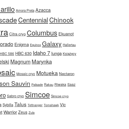
rillo
Azacca
Amora Preta
scade
Centennial
Chinook
tra
Columbus
Ekuanot
Citra cryo
Galaxy
Dorado
Enigma
Equinox
Hallertau
Idaho 7
Iunga
HBC 630
HBC 586
Książęcy
Magnum
Marynka
lski
saic
Motueka
Nectaron
Mosaic cryo
son Sauvin
Riwaka
Saaz
Rakau
Palisade
Simcoe
ro
Sabro cryo
Simcoe cryo
Talus
a
Vic
Sybilla
Tettnanger
Tomahawk
et
Warrior
Zeus
Zula