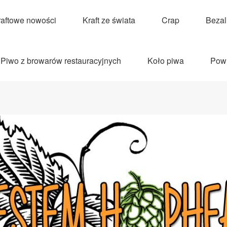
raftowe nowości
Kraft ze świata
Crap
Beza
Piwo z browarów restauracyjnych
Koło piwa
Pow