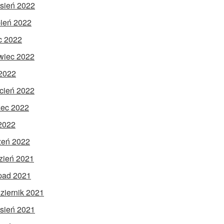
sień 2022
pień 2022
ec 2022
wiec 2022
2022
cień 2022
ec 2022
 2022
zeń 2022
zień 2021
opad 2021
ziernik 2021
sień 2021