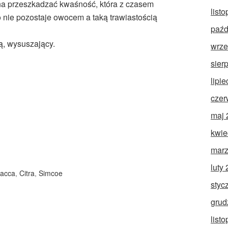
yna przeszkadzać kwaśność, która z czasem
list
bo nie pozostaje owocem a taką trawiastością
paźd
gą, wysuszający.
wrze
sier
lipi
czer
maj 
kwie
marz
luty
acca
,
Citra
,
Simcoe
styc
grud
list