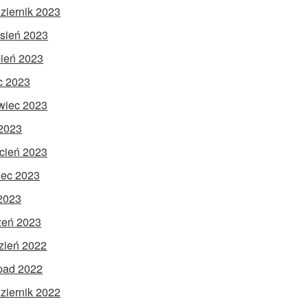
ziernik 2023
sień 2023
pień 2023
ec 2023
wiec 2023
2023
cień 2023
ec 2023
 2023
zeń 2023
zień 2022
opad 2022
ziernik 2022