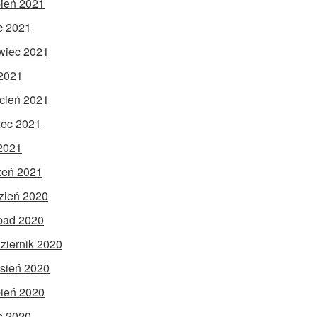
pień 2021
ec 2021
wiec 2021
2021
cień 2021
ec 2021
 2021
zeń 2021
zień 2020
opad 2020
ziernik 2020
sień 2020
pień 2020
ec 2020