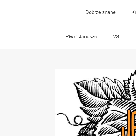
Dobrze znane
K
Piwni Janusze
VS.