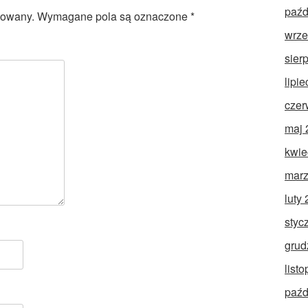
paźd
kowany.
Wymagane pola są oznaczone
*
wrze
sier
lipi
czer
maj 
kwie
marz
luty
styc
grud
list
paźd