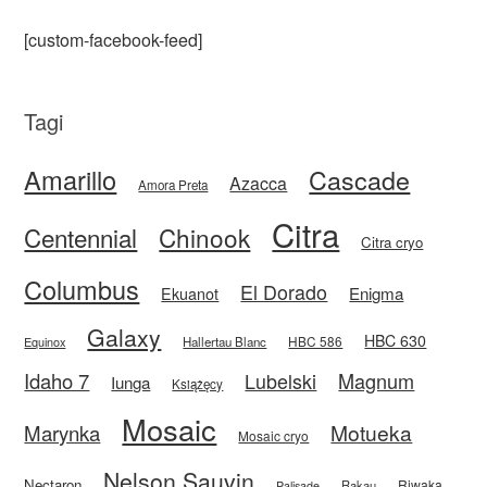
[custom-facebook-feed]
Tagi
Amarillo
Cascade
Azacca
Amora Preta
Citra
Centennial
Chinook
Citra cryo
Columbus
El Dorado
Enigma
Ekuanot
Galaxy
HBC 630
HBC 586
Equinox
Hallertau Blanc
Idaho 7
Magnum
Lubelski
Iunga
Książęcy
Mosaic
Motueka
Marynka
Mosaic cryo
Nelson Sauvin
Nectaron
Riwaka
Rakau
Palisade