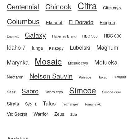
Citra
Centennial
Chinook
Citra cryo
Columbus
El Dorado
Enigma
Ekuanot
Galaxy
HBC 630
HBC 586
Equinox
Hallertau Blanc
Idaho 7
Magnum
Lubelski
Iunga
Książęcy
Mosaic
Motueka
Marynka
Mosaic cryo
Nelson Sauvin
Nectaron
Riwaka
Rakau
Palisade
Simcoe
Sabro
Saaz
Sabro cryo
Simcoe cryo
Talus
Strata
Sybilla
Tettnanger
Tomahawk
Vic Secret
Warrior
Zeus
Zula