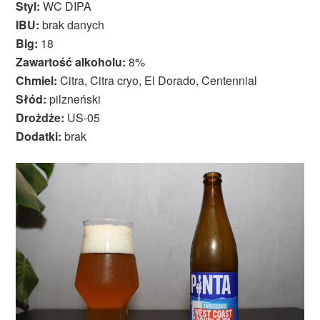
Styl:
WC DIPA
IBU:
brak danych
Blg:
18
Zawartość alkoholu:
8%
Chmiel:
Citra, Citra cryo, El Dorado, Centennial
Słód:
pilzneński
Drożdże:
US-05
Dodatki:
brak