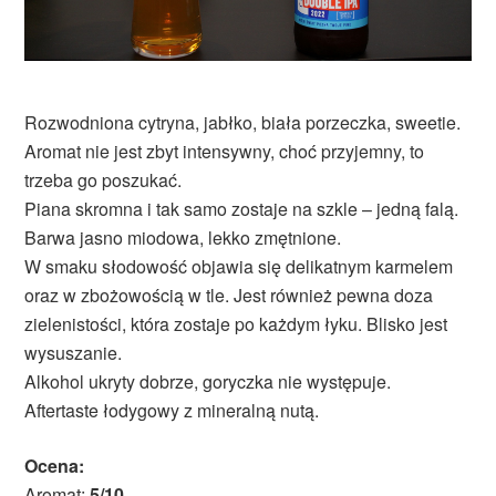
Rozwodniona cytryna, jabłko, biała porzeczka, sweetie.
Aromat nie jest zbyt intensywny, choć przyjemny, to
trzeba go poszukać.
Piana skromna i tak samo zostaje na szkle – jedną falą.
Barwa jasno miodowa, lekko zmętnione.
W smaku słodowość objawia się delikatnym karmelem
oraz w zbożowością w tle. Jest również pewna doza
zielenistości, która zostaje po każdym łyku. Blisko jest
wysuszanie.
Alkohol ukryty dobrze, goryczka nie występuje.
Aftertaste łodygowy z mineralną nutą.
Ocena:
Aromat:
5/10