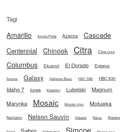
Tagi
Amarillo
Cascade
Azacca
Amora Preta
Citra
Centennial
Chinook
Citra cryo
Columbus
El Dorado
Enigma
Ekuanot
Galaxy
HBC 630
HBC 586
Equinox
Hallertau Blanc
Idaho 7
Magnum
Lubelski
Iunga
Książęcy
Mosaic
Motueka
Marynka
Mosaic cryo
Nelson Sauvin
Nectaron
Riwaka
Rakau
Palisade
Simcoe
Sabro
Saaz
Sabro cryo
Simcoe cryo