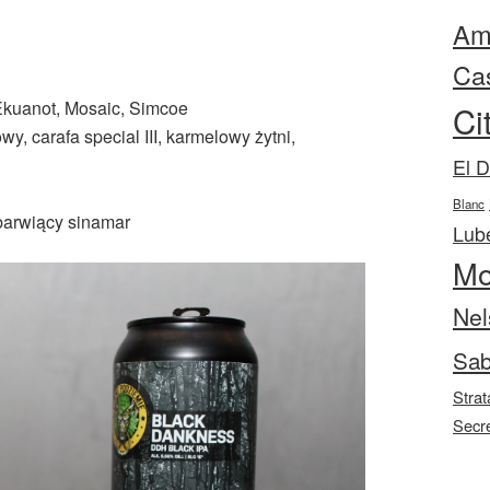
Ama
Ca
 Ekuanot, Mosaic, Simcoe
Ci
owy, carafa special III, karmelowy żytni,
El 
Blanc
 barwiący sinamar
Lube
Mo
Nel
Sab
Strat
Secr