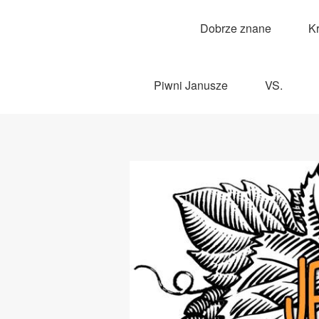
Dobrze znane
K
Piwni Janusze
VS.