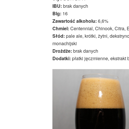
IBU:
brak danych
Blg:
16
Zawartość alkoholu:
6,6%
Chmiel:
Centennial, Chinook, Citra,
Słód:
pale ale, krótki, żytni, dekstryn
monachijski
Drożdże:
brak danych
Dodatki:
płatki jęczmienne, ekstrakt