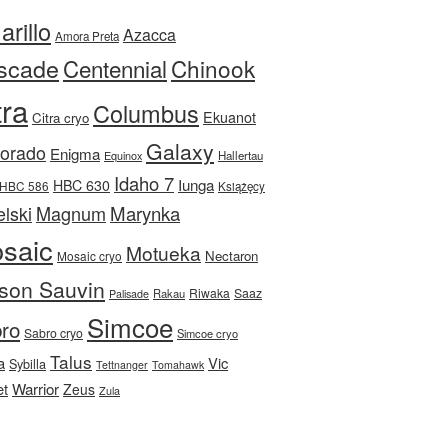
rillo
Azacca
Amora Preta
scade
Centennial
Chinook
tra
Columbus
Ekuanot
Citra cryo
Galaxy
Dorado
Enigma
Equinox
Hallertau
Idaho 7
Iunga
HBC 630
HBC 586
Książęcy
Magnum
Marynka
lski
saic
Motueka
Nectaron
Mosaic cryo
son Sauvin
Riwaka
Saaz
Rakau
Palisade
Simcoe
ro
Sabro cryo
Simcoe cryo
Talus
a
Vic
Sybilla
Tettnanger
Tomahawk
et
Warrior
Zeus
Zula