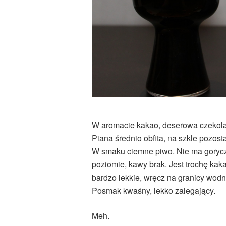
W aromacie kakao, deserowa czekola
Piana średnio obfita, na szkle pozost
W smaku ciemne piwo. Nie ma gorycz
poziomie, kawy brak. Jest trochę kak
bardzo lekkie, wręcz na granicy wodni
Posmak kwaśny, lekko zalegający.
Meh.