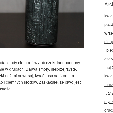
Arc
kwie
paźd
wrze
sier
lipi
czer
da, słody ciemne i wyrób czekoladopodobny.
maj 
aje w grupach. Barwa smoły, nieprzejrzyste.
ki (też mi nowość), kwaśność na średnim
kwie
ao i ciemnych słodów. Zaskakuje, że piwo jest
marz
stości.
luty
styc
grud