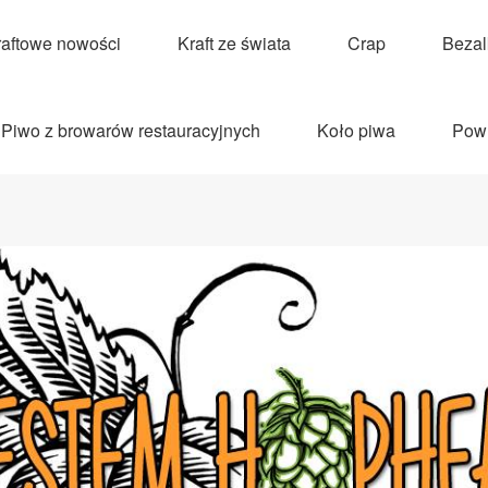
raftowe nowości
Kraft ze świata
Crap
Beza
Piwo z browarów restauracyjnych
Koło piwa
Pow