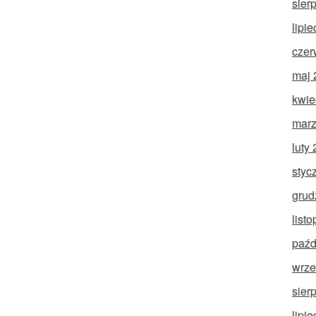
sier
lipi
czer
maj 
kwie
marz
luty
styc
grud
list
paźd
wrze
sier
lipi