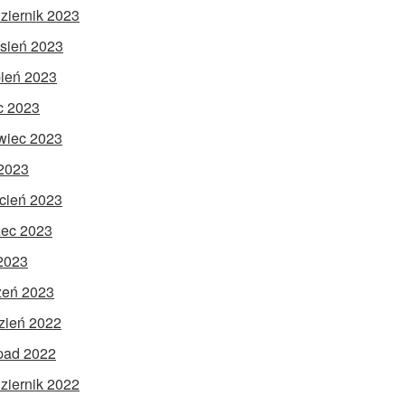
ziernik 2023
sień 2023
pień 2023
ec 2023
wiec 2023
2023
cień 2023
ec 2023
 2023
zeń 2023
zień 2022
opad 2022
ziernik 2022