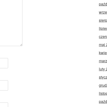
paźd
wrze
sier
lipi
czer
maj 
kwie
marz
luty
styc
grud
list
paźd