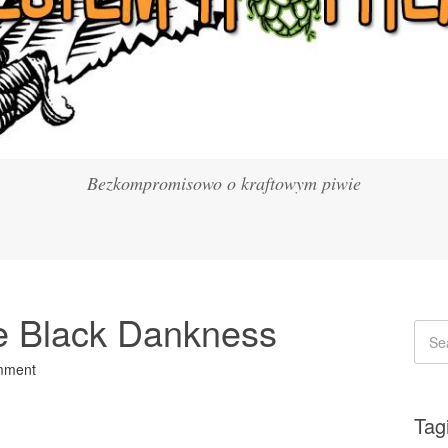
Bezkompromisowo o kraftowym piwie
e Black Dankness
mment
Tag