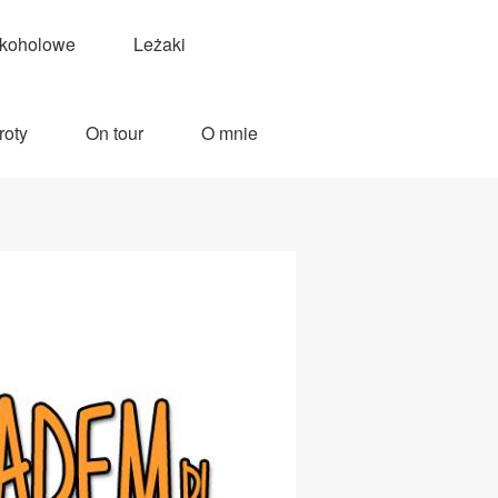
lkoholowe
Leżaki
roty
On tour
O mnie