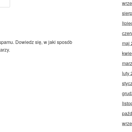
wrze
sier
lipi
czer
 spamu.
Dowiedz się, w jaki sposób
maj 
arzy.
kwie
marz
luty
styc
grud
list
paźd
wrze