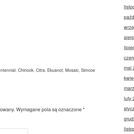
list
paźd
wrze
sier
lipi
czer
maj 
ntennial
,
Chinook
,
Citra
,
Ekuanot
,
Mosaic
,
Simcoe
kwie
marz
luty
styc
kowany.
Wymagane pola są oznaczone
*
grud
list