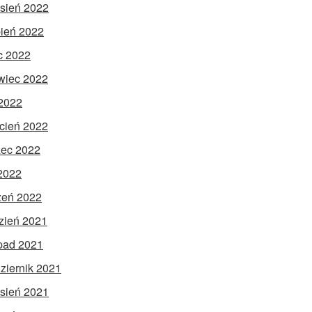
sień 2022
pień 2022
ec 2022
wiec 2022
2022
cień 2022
ec 2022
 2022
zeń 2022
zień 2021
opad 2021
ziernik 2021
sień 2021