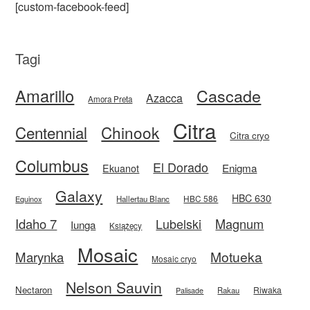
[custom-facebook-feed]
Tagi
Amarillo
Cascade
Azacca
Amora Preta
Citra
Centennial
Chinook
Citra cryo
Columbus
El Dorado
Enigma
Ekuanot
Galaxy
HBC 630
HBC 586
Equinox
Hallertau Blanc
Idaho 7
Magnum
Lubelski
Iunga
Książęcy
Mosaic
Motueka
Marynka
Mosaic cryo
Nelson Sauvin
Nectaron
Riwaka
Rakau
Palisade