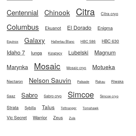
Citra
Centennial
Chinook
Citra cryo
Columbus
El Dorado
Enigma
Ekuanot
Galaxy
HBC 630
HBC 586
Equinox
Hallertau Blanc
Idaho 7
Magnum
Lubelski
Iunga
Książęcy
Mosaic
Motueka
Marynka
Mosaic cryo
Nelson Sauvin
Nectaron
Riwaka
Rakau
Palisade
Simcoe
Sabro
Saaz
Sabro cryo
Simcoe cryo
Talus
Strata
Sybilla
Tettnanger
Tomahawk
Vic Secret
Warrior
Zeus
Zula