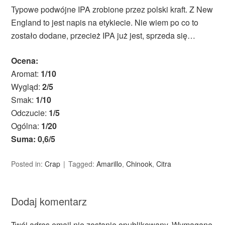
Typowe podwójne IPA zrobione przez polski kraft. Z New
England to jest napis na etykiecie. Nie wiem po co to
zostało dodane, przecież IPA już jest, sprzeda się…
Ocena:
Aromat:
1/10
Wygląd:
2/5
Smak:
1/10
Odczucie:
1/5
Ogólna:
1/20
Suma: 0,6/5
Posted in:
Crap
Tagged:
Amarillo
,
Chinook
,
Citra
Dodaj komentarz
Twój adres email nie zostanie opublikowany.
Wymagane