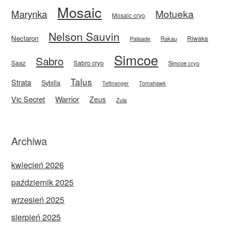
Mosaic
Motueka
Marynka
Mosaic cryo
Nelson Sauvin
Nectaron
Riwaka
Rakau
Palisade
Simcoe
Sabro
Saaz
Sabro cryo
Simcoe cryo
Talus
Strata
Sybilla
Tettnanger
Tomahawk
Vic Secret
Warrior
Zeus
Zula
Archiwa
kwiecień 2026
październik 2025
wrzesień 2025
sierpień 2025