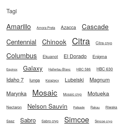
Tagi
Amarillo
Cascade
Azacca
Amora Preta
Citra
Centennial
Chinook
Citra cryo
Columbus
El Dorado
Enigma
Ekuanot
Galaxy
HBC 630
HBC 586
Equinox
Hallertau Blanc
Idaho 7
Magnum
Lubelski
Iunga
Książęcy
Mosaic
Motueka
Marynka
Mosaic cryo
Nelson Sauvin
Nectaron
Riwaka
Rakau
Palisade
Simcoe
Sabro
Saaz
Sabro cryo
Simcoe cryo