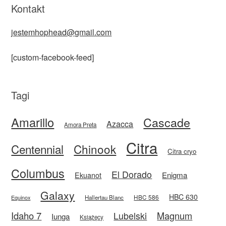
Kontakt
jestemhophead@gmail.com
[custom-facebook-feed]
Tagi
Amarillo
Cascade
Azacca
Amora Preta
Citra
Centennial
Chinook
Citra cryo
Columbus
El Dorado
Enigma
Ekuanot
Galaxy
HBC 630
HBC 586
Equinox
Hallertau Blanc
Idaho 7
Magnum
Lubelski
Iunga
Książęcy