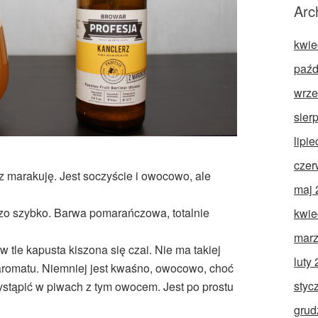
Arc
kwie
paźd
wrze
sier
lipi
czer
 marakuję. Jest soczyście i owocowo, ale
maj 
dzo szybko. Barwa pomarańczowa, totalnie
kwie
marz
 tle kapusta kiszona się czai. Nie ma takiej
luty
aromatu. Niemniej jest kwaśno, owocowo, choć
styc
 wystąpić w piwach z tym owocem. Jest po prostu
grud