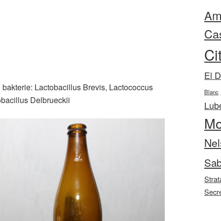
Ama
Ca
Ci
El 
bakterie: Lactobacillus Brevis, Lactococcus
Blanc
obacillus Delbrueckii
Lube
Mo
Nel
Sab
Strat
Secr