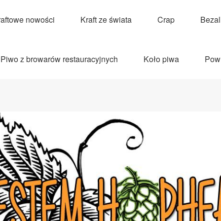
raftowe nowości
Kraft ze świata
Crap
Beza
Piwo z browarów restauracyjnych
Koło piwa
Pow