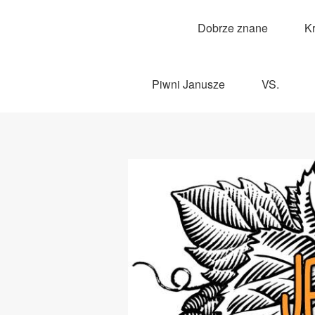
Dobrze znane
K
Piwni Janusze
VS.