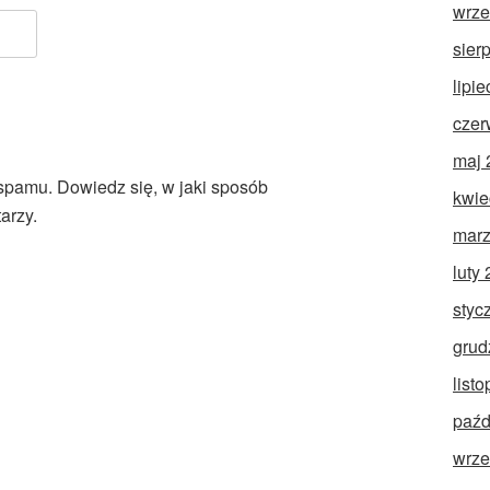
wrze
sier
lipi
czer
maj 
 spamu.
Dowiedz się, w jaki sposób
kwie
arzy.
marz
luty
styc
grud
list
paźd
wrze