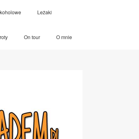
lkoholowe
Leżaki
roty
On tour
O mnie