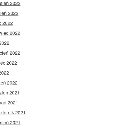
sień 2022
pień 2022
ec 2022
wiec 2022
2022
cień 2022
ec 2022
 2022
zeń 2022
zień 2021
opad 2021
ziernik 2021
sień 2021