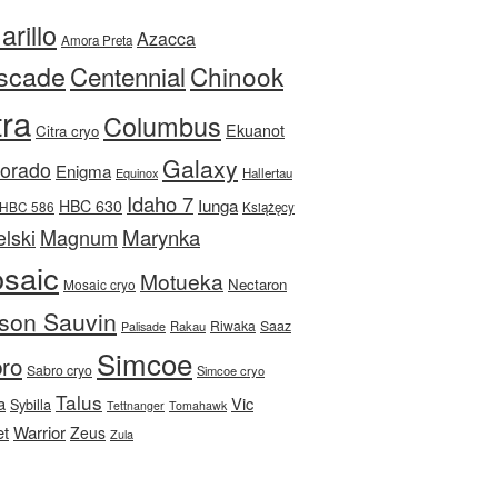
rillo
Azacca
Amora Preta
scade
Centennial
Chinook
tra
Columbus
Ekuanot
Citra cryo
Galaxy
Dorado
Enigma
Equinox
Hallertau
Idaho 7
Iunga
HBC 630
HBC 586
Książęcy
Magnum
Marynka
lski
saic
Motueka
Nectaron
Mosaic cryo
son Sauvin
Riwaka
Saaz
Rakau
Palisade
Simcoe
ro
Sabro cryo
Simcoe cryo
Talus
a
Vic
Sybilla
Tettnanger
Tomahawk
et
Warrior
Zeus
Zula