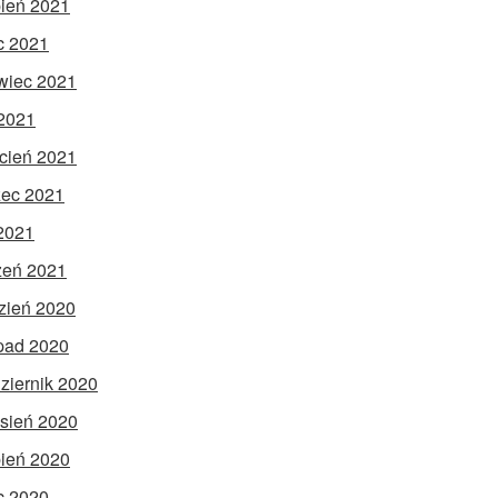
pień 2021
ec 2021
wiec 2021
2021
cień 2021
ec 2021
 2021
zeń 2021
zień 2020
opad 2020
ziernik 2020
sień 2020
pień 2020
ec 2020