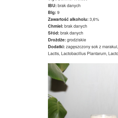
IBU:
brak danych
Blg:
9
Zawartość alkoholu:
3,6%
Chmiel:
brak danych
Słód:
brak danych
Drożdże:
grodziskie
Dodatki:
zagęszczony sok z marakui, 
Lactis, Lactobacillus Plantarum, Lact