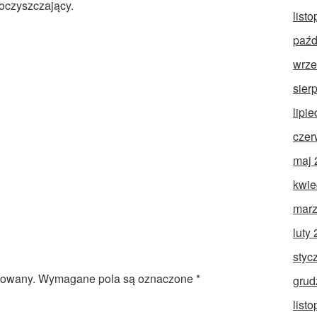
czyszczający.
list
paźd
wrze
sier
lipi
czer
maj 
kwie
marz
luty
styc
kowany.
Wymagane pola są oznaczone
*
grud
list