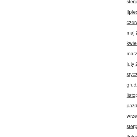
sier
lipi
czer
maj 
kwie
marz
luty
styc
grud
list
paźd
wrze
sier
lipi