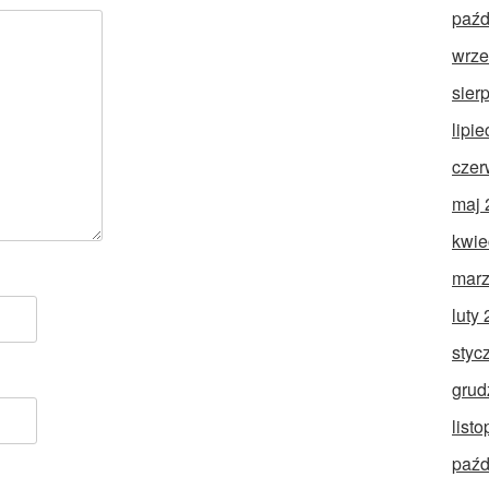
paźd
wrze
sier
lipi
czer
maj 
kwie
marz
luty
styc
grud
list
paźd