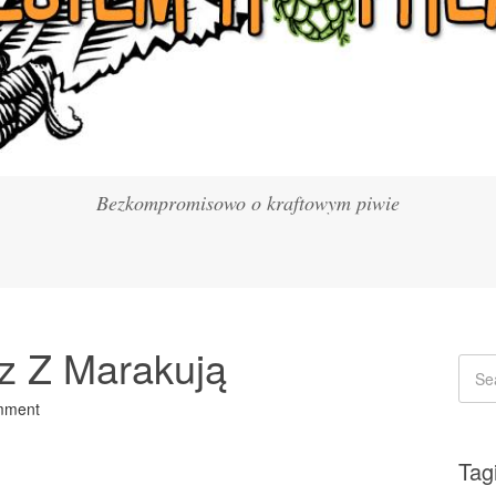
Bezkompromisowo o kraftowym piwie
rz Z Marakują
mment
Tag