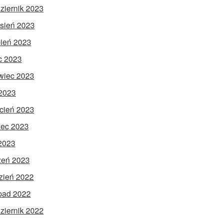
ziernik 2023
sień 2023
pień 2023
ec 2023
wiec 2023
2023
cień 2023
ec 2023
 2023
zeń 2023
zień 2022
opad 2022
ziernik 2022