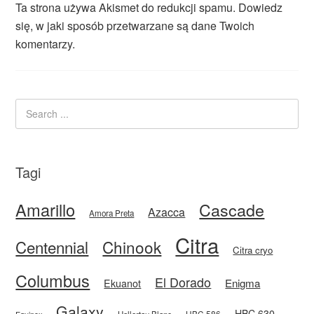
Ta strona używa Akismet do redukcji spamu.
Dowiedz
się, w jaki sposób przetwarzane są dane Twoich
komentarzy.
Tagi
Amarillo
Cascade
Azacca
Amora Preta
Citra
Centennial
Chinook
Citra cryo
Columbus
El Dorado
Enigma
Ekuanot
Galaxy
HBC 630
HBC 586
Equinox
Hallertau Blanc