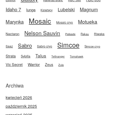
Idaho 7
Magnum
Lubelski
Iunga
Książęcy
Mosaic
Motueka
Marynka
Mosaic cryo
Nelson Sauvin
Nectaron
Riwaka
Rakau
Palisade
Simcoe
Sabro
Saaz
Sabro cryo
Simcoe cryo
Talus
Strata
Sybilla
Tettnanger
Tomahawk
Vic Secret
Warrior
Zeus
Zula
Archiwa
kwiecień 2026
październik 2025
wrzesień 2025