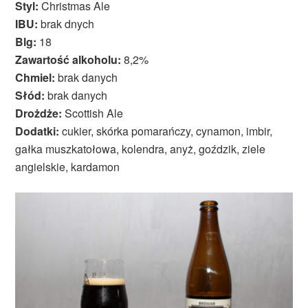
Styl:
Christmas Ale
IBU:
brak dnych
Blg:
18
Zawartość alkoholu:
8,2%
Chmiel:
brak danych
Słód:
brak danych
Drożdże:
Scottish Ale
Dodatki:
cukier, skórka pomarańczy, cynamon, imbir,
gałka muszkatołowa, kolendra, anyż, goździk, ziele
angielskie, kardamon