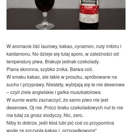
W aromacie liść laurowy, kakao, cynamon, nuty imbiru i
kardamonu. No dzieje się tutaj sporo, w zależności od
temperatury piwa. Brakuje jednak czekolady.
Piana skromna, szybko znika. Barwa coli.
W smaku kakao, ale takie w proszku, spróbowane na
sucho i przyprawy. Niestety, wybijają się te nie deserowe
– czyli ziele angielskie i gałka muszkatołowa.
W sumie warto zaznaczyć, że samo piwo nie jest
deserowe. Oj nie. Prócz braku czekoladowych nut to nie
ma tutaj za grosz słodyczy. Nic, zero.
Niby to dobrze, jeśli ktoś lubi pić coś co przypomina
wodę ze szczyptą kakao i „przypadkowymi”