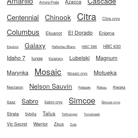
Amarillo
Cascade
Azacca
Amora Preta
Citra
Centennial
Chinook
Citra cryo
Columbus
El Dorado
Enigma
Ekuanot
Galaxy
HBC 630
HBC 586
Equinox
Hallertau Blanc
Idaho 7
Magnum
Lubelski
Iunga
Książęcy
Mosaic
Motueka
Marynka
Mosaic cryo
Nelson Sauvin
Nectaron
Riwaka
Rakau
Palisade
Simcoe
Sabro
Saaz
Sabro cryo
Simcoe cryo
Talus
Strata
Sybilla
Tettnanger
Tomahawk
Vic Secret
Warrior
Zeus
Zula