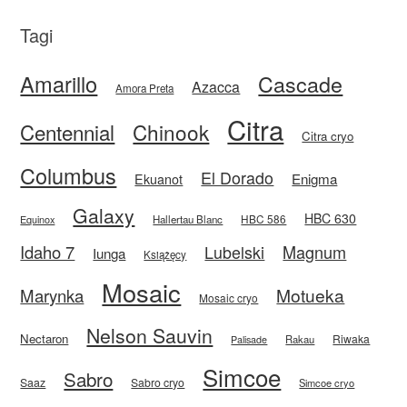
Tagi
Amarillo
Cascade
Azacca
Amora Preta
Citra
Centennial
Chinook
Citra cryo
Columbus
El Dorado
Enigma
Ekuanot
Galaxy
HBC 630
HBC 586
Equinox
Hallertau Blanc
Idaho 7
Magnum
Lubelski
Iunga
Książęcy
Mosaic
Motueka
Marynka
Mosaic cryo
Nelson Sauvin
Nectaron
Riwaka
Rakau
Palisade
Simcoe
Sabro
Saaz
Sabro cryo
Simcoe cryo