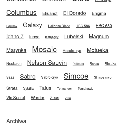
Columbus
El Dorado
Enigma
Ekuanot
Galaxy
HBC 630
HBC 586
Equinox
Hallertau Blanc
Idaho 7
Magnum
Lubelski
Iunga
Książęcy
Mosaic
Motueka
Marynka
Mosaic cryo
Nelson Sauvin
Nectaron
Riwaka
Rakau
Palisade
Simcoe
Sabro
Saaz
Sabro cryo
Simcoe cryo
Talus
Strata
Sybilla
Tettnanger
Tomahawk
Vic Secret
Warrior
Zeus
Zula
Archiwa