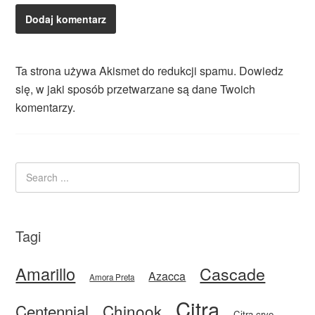
Ta strona używa Akismet do redukcji spamu.
Dowiedz
się, w jaki sposób przetwarzane są dane Twoich
komentarzy.
Tagi
Amarillo
Cascade
Azacca
Amora Preta
Citra
Centennial
Chinook
Citra cryo