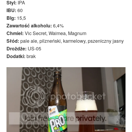
Styl:
IPA
IBU:
60
Blg:
15,5
Zawartość alkoholu:
6,4%
Chmiel:
Vic Secret, Waimea, Magnum
Słód:
pale ale, pilzneński, karmelowy, pszeniczny jasny
Drożdże:
US-05
Dodatki:
brak