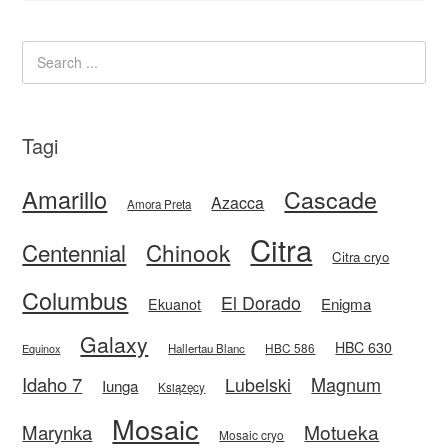
Tagi
Amarillo
Cascade
Azacca
Amora Preta
Citra
Centennial
Chinook
Citra cryo
Columbus
El Dorado
Enigma
Ekuanot
Galaxy
HBC 630
HBC 586
Equinox
Hallertau Blanc
Idaho 7
Magnum
Lubelski
Iunga
Książęcy
Mosaic
Motueka
Marynka
Mosaic cryo