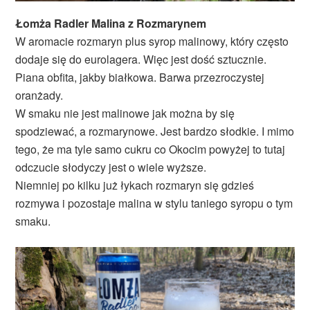
Łomża Radler Malina z Rozmarynem
W aromacie rozmaryn plus syrop malinowy, który często
dodaje się do eurolagera. Więc jest dość sztucznie.
Piana obfita, jakby białkowa. Barwa przezroczystej
oranżady.
W smaku nie jest malinowe jak można by się
spodziewać, a rozmarynowe. Jest bardzo słodkie. I mimo
tego, że ma tyle samo cukru co Okocim powyżej to tutaj
odczucie słodyczy jest o wiele wyższe.
Niemniej po kilku już łykach rozmaryn się gdzieś
rozmywa i pozostaje malina w stylu taniego syropu o tym
smaku.