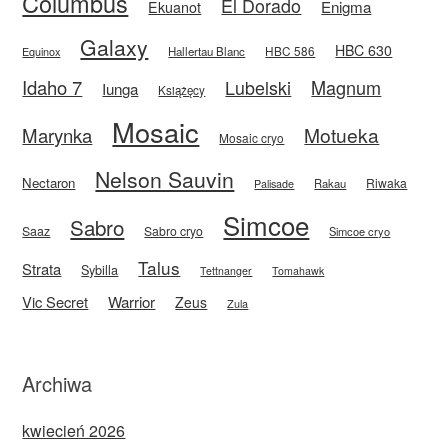
Columbus
El Dorado
Enigma
Ekuanot
Galaxy
HBC 630
HBC 586
Equinox
Hallertau Blanc
Idaho 7
Magnum
Lubelski
Iunga
Książęcy
Mosaic
Motueka
Marynka
Mosaic cryo
Nelson Sauvin
Nectaron
Riwaka
Rakau
Palisade
Simcoe
Sabro
Saaz
Sabro cryo
Simcoe cryo
Talus
Strata
Sybilla
Tettnanger
Tomahawk
Vic Secret
Warrior
Zeus
Zula
Archiwa
kwiecień 2026