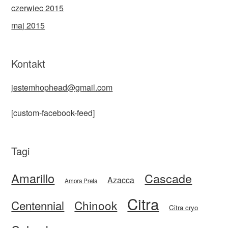
czerwiec 2015
maj 2015
Kontakt
jestemhophead@gmail.com
[custom-facebook-feed]
Tagi
Amarillo
Cascade
Azacca
Amora Preta
Citra
Centennial
Chinook
Citra cryo