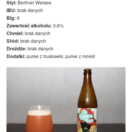
Styl:
Berliner Weisee
IBU:
brak danych
Blg:
9
Zawartość alkoholu:
3,6%
Chmiel:
brak danych
Słód:
brak danych
Drożdże:
brak danych
Dodatki:
puree z truskawki, puree z moreli