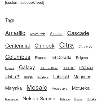
[custom-facebook-feed]
Tagi
Amarillo
Cascade
Azacca
Amora Preta
Citra
Centennial
Chinook
Citra cryo
Columbus
El Dorado
Enigma
Ekuanot
Galaxy
HBC 630
HBC 586
Equinox
Hallertau Blanc
Idaho 7
Magnum
Lubelski
Iunga
Książęcy
Mosaic
Motueka
Marynka
Mosaic cryo
Nelson Sauvin
Nectaron
Riwaka
Rakau
Palisade