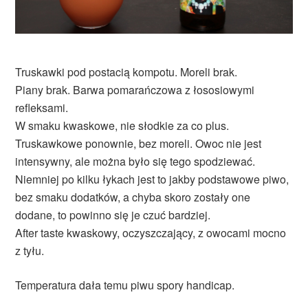
Truskawki pod postacią kompotu. Moreli brak.
Piany brak. Barwa pomarańczowa z łososiowymi
refleksami.
W smaku kwaskowe, nie słodkie za co plus.
Truskawkowe ponownie, bez moreli. Owoc nie jest
intensywny, ale można było się tego spodziewać.
Niemniej po kilku łykach jest to jakby podstawowe piwo,
bez smaku dodatków, a chyba skoro zostały one
dodane, to powinno się je czuć bardziej.
After taste kwaskowy, oczyszczający, z owocami mocno
z tyłu.
Temperatura dała temu piwu spory handicap.