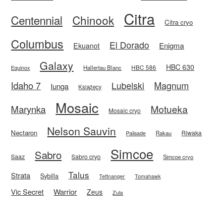
Citra
Centennial
Chinook
Citra cryo
Columbus
El Dorado
Enigma
Ekuanot
Galaxy
HBC 630
HBC 586
Equinox
Hallertau Blanc
Idaho 7
Magnum
Lubelski
Iunga
Książęcy
Mosaic
Motueka
Marynka
Mosaic cryo
Nelson Sauvin
Nectaron
Riwaka
Rakau
Palisade
Simcoe
Sabro
Saaz
Sabro cryo
Simcoe cryo
Talus
Strata
Sybilla
Tettnanger
Tomahawk
Vic Secret
Warrior
Zeus
Zula